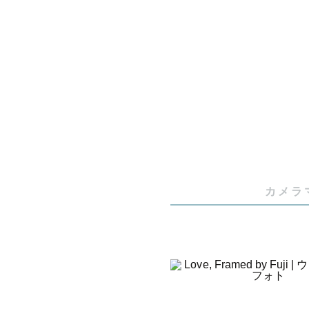
🌟スケジ
ますので、
┈┈┈┈┈
   　🏆2025年度ベストクリエイティブ賞

　　   🎖
　　   🎖
カメラ
【Lovegr
独自の世界
える賞
