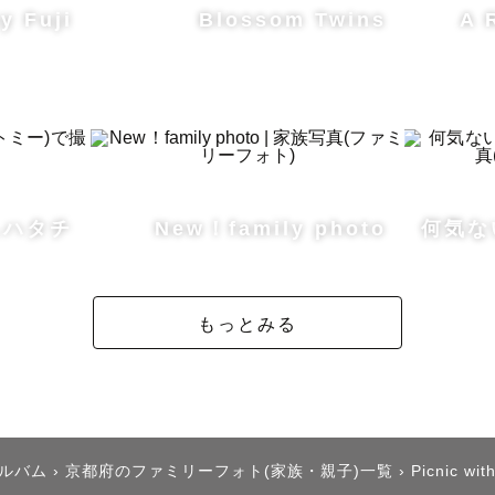
y Fuji
Blossom Twins
A 
┈┈┈┈┈┈┈┈┈┈┈┈┈┈┈┈┈

ENGLISH  SPEAKERS   /

n English :)

しハタチ
New！family photo
何気な
photographer Arisa, based in Tokyo and Kyoto.

 free to call me “Arisa”😊

もっとみる
n to Canada to study English and work for a year.

rest assured that I can communicate in English wi
アルバム
›
京都府のファミリーフォト(家族・親子)一覧
›
Picnic wit