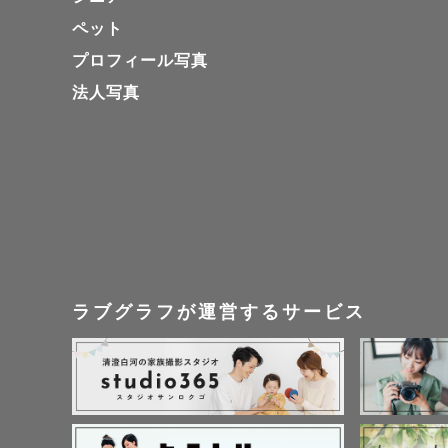
現在は横浜
ペット
関西でのご
プロフィール写真
法人写真
˗ˋˏ　撮影得
小さなお子
ゲスト様か
韓国風ウェ
ラブグラフが運営するサービス
学生（卒業
ペットとご