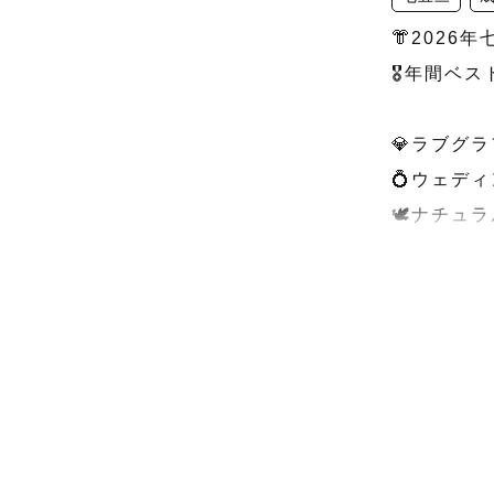
👘2026年
🎖️年間ベ
💎ラブグ
💍ウェデ
🕊️ナチュ
﹋﹋﹋﹋﹋
👘2026
一年で一番
絡ください！