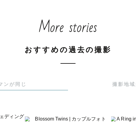
ュール上は✖️でも、時間帯や場所によってはお受けでき
公式LINEまでお問い合わせください！

More stories
┈┈┈┈ 受賞歴 ┈┈┈┈┈┈┈┈┈

おすすめの過去の撮影
️四半期アワード2024 優秀賞

️四半期アワード2022 新人賞

マンが同じ
撮影地域
aph award ベストクリエイティブ賞】

観を持ってラブグラフ全体のクリエイティブを引き上げ