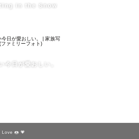
Ring in the Snow
い今日が愛おしい。
thout any 
h Love 🍩 💗