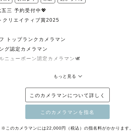
七五三 予約受付中💖

ストクリエイティブ賞2025

ラフ トップランクカメラマン

ィング認定カメラマン

ラルニューボーン認定カメラマン🕊️

もっと見る
﹋﹋﹋﹋﹋﹋﹋﹋﹋

このカメラマンについて詳しく
年 七五三予約受付中

予約が埋まりやすいシーズンですので、気になる方はお


※このカメラマンには22,000円（税込）の指名料がかかります。