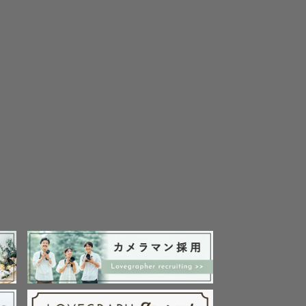
︎︎ ！

ね…!とよく
ります！)


