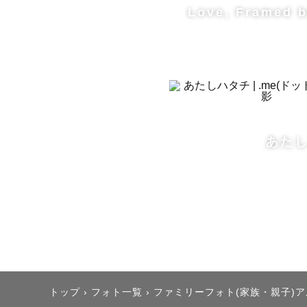
Love, Framed b
┈┈┈┈┈
/   FOR  
Available i
あた
Hi! I'm a 
Please feel
⁡

I have bee
So please 
problem✨

トップ
›
フォト一覧
›
ファミリーフォト(家族・親子)