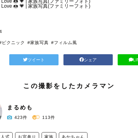
4
#ピクニック
#家族写真
#フィルム風
ツイート
シェア
L
この撮影をしたカメラマン
まるめも
423件
113件
成人式
お宮参り
家族
あかちゃん