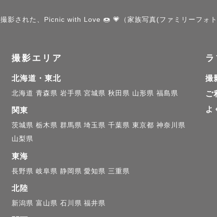
g forward to meeting you.

された、Picnic with Love 🍩 💗（家族写真(ファミリーフ


撮影エリア
ラ
北海道・東北
撮
﹋﹋﹋﹋﹋﹋﹋﹋﹋

北海道
青森県
岩手県
宮城県
秋田県
山形県
福島県
ご
よ
関東
 👤

茨城県
栃木県
群馬県
埼玉県
千葉県
東京都
神奈川県
山梨県
東海
長野県
岐阜県
静岡県
愛知県
三重県
て！

活動している “まるめも” です🕊️

北陸
新潟県
富山県
石川県
福井県