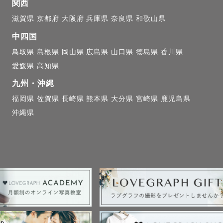
市に住んでいますが、出身は関西(京都府)です。

関西
依頼も承れることもございますので、お気軽にご相談ください
滋賀県
京都府
大阪府
兵庫県
奈良県
和歌山県
中四国
鳥取県
島根県
岡山県
広島県
山口県
徳島県
香川県
意ジャンル　ˎˊ˗

愛媛県
高知県
九州・沖縄
様がいるファミリー撮影 (子供と仲良くなるの上手です
福岡県
佐賀県
長崎県
熊本県
大分県
宮崎県
鹿児島県
らのお声をいただきます😌)

沖縄県
ディング (おふたりの楽しそうな雰囲気をそのまま切り取
式・成人式）

一緒の撮影 (幼い頃からわんちゃんを飼っていました🐶)