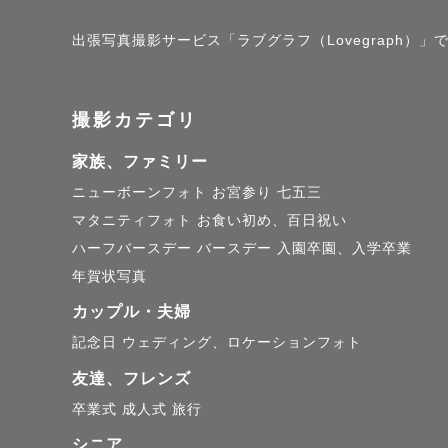
⁡

I'm lookin
出張写真撮影サービス「ラブグラフ（Lovegraph）」で撮影
Thank you!
撮影カテゴリ
家族、ファミリー
﹋﹋﹋﹋﹋
ニューボーンフォト
お宮参り
七五三
マタニティフォト
お食い初め、百日祝い
ハーフバースデー
バースデー
入園卒園、入学卒業
👤 私について
年賀状写真
カップル・夫婦
記念日
ウェディング、ロケーションフォト
はじめまし
友達、フレンズ
関東を中心に
卒業式
成人式
旅行
シニア