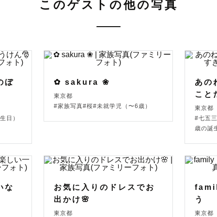
このゲストの他の写真
凹フレンドリー認定の表題インタビュー掲載されました🎖️

times.jp/main/html/rd/p/000000109.000017680.html

出しあります𓂃 𓈒𓏸 

あればご予約時に教えてください💌

のぼ
✿ sakura ❀
あの
こと
東京都
種類、ナンバーボード、紙風船・吹き戻し

#家族写真#桜#未就学児（〜6歳）
東京都
誕生日）
#七五三
歳の誕
〜〜〜

いな
お気に入りのドレスでお
fa
ているスケジュールでも前後の撮影地によりお時間の変
出かけ🌸
う
ございます。

東京都
東京都