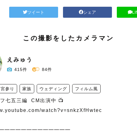
ツイート
シェア
L
この撮影をしたカメラマン
えみゅう
415件
84件
お宮参り
家族
ウェディング
フィルム風
フ七五三編  CM出演中 📺

ww.youtube.com/watch?v=snkzXfHwtec

━━━━━━━━━━━━━
