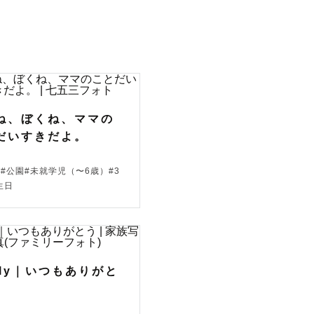
ね、ぼくね、ママの
だいすきだよ。
#公園#未就学児（〜6歳）#3
生日
mily｜いつもありがと
更をお願い