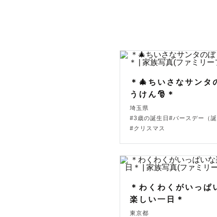
🎖️発達凸
https://pr
七五三小物貸し
💌ご希望
＊🎄ちいさなサンタ
うけん🎅＊
種類）傘３
埼玉県
#3歳の誕生日#バースデー（
#クリスマス
〜〜〜〜〜
＊わくわくがいっぱ
※◎になっ
楽しい一日＊
することが
東京都