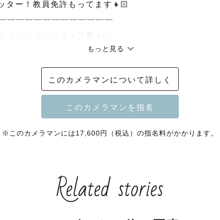
シッター！教員免許もってます👧🏻

━━━━━━━━━━━━━

メラマンです👦🏻🧡👧🏻

もっと見る
有名なものは歌えます🎤笑

このカメラマンについて詳しく
いのあるお子様(2~6才)と関わる仕事をしておりまして

を生業としております。

※このカメラマンには17,600円（税込）の指名料がかかります。
もが好きすぎて月に1~2回ほどはシッターもしております
Related stories
・特支）あります🙆‍♀️

自閉症、無発語のお子様の対応も可能です。お任せくだ