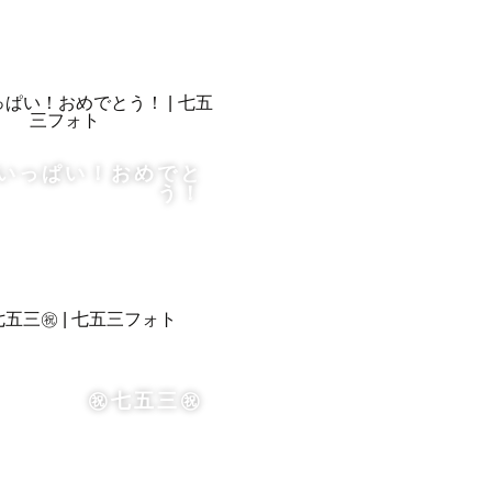
いっぱい！おめでと
う！
ございま
㊗️七五三㊗️