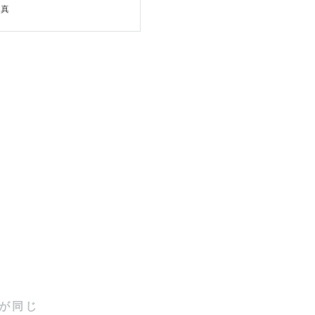
:00までの
写真
（正午付近
おります。

が同じ