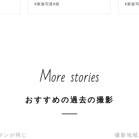
2月はより多くのゲスト様にお会いするために、午前枠（10
#家族写真#桜
#家族
枠（14:00以降の開始）の２枠でお受けしております。
を向いても眩しくなっております）

すすめの撮影時間は遅くとも9:00までに開始、となって
12月のANB撮影について👶🏻

More stories
都合上、平日のみお受けしております。

ては一律でお断りさせていただいております🙇🏻‍♀️

かけいたしますがよろしくお願いいたします。

おすすめの過去の撮影
〜〜〜

マンが同じ
撮影地域