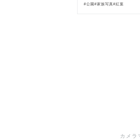
※10-1
#公園#家族写真#紅葉
開始）午後
の光はどこ
※午前のお
👶🏻10-
大型荷物の
土日祝につい
ご迷惑をお
〜〜〜〜〜
カメラ