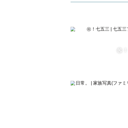
ウェディン
エモい雰囲
ーカメラマ
ーのべ20
㊗️
ーリピータ
ー Insta
＊予定が×
す。

＊一度DM