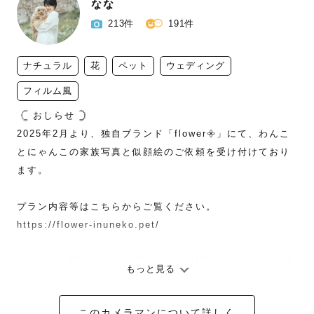
なな
213件
191件
ナチュラル
花
ペット
ウェディング
フィルム風
 𓊆 おしらせ 𓊇

2025年2月より、独自ブランド「flower‪𖧷」にて、わんこ
とにゃんこの家族写真と似顔絵のご依頼を受け付けており
ます。

プラン内容等はこちらからご覧ください。

https://flower-inuneko.pet/

ご相談・お問い合わせは下記の公式LINEよりお気軽にご連
もっと見る
絡ください ✉︎ ˊ˗
このカメラマンについて詳しく