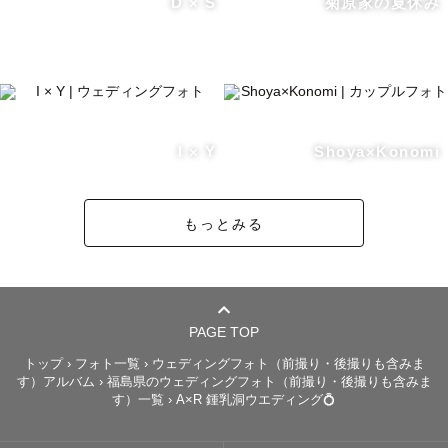
D × S
菊原家の夏休み
・“みなさまが緊張しないよう、時には心に寄り添った撮
影”

を心掛けて撮影いたします！

また、撮影当日も思い出となるよう、素敵な時間をお届け
します☺️

I × Y
Shoya×Konomi
もっとみる
【撮影テイスト】

・夕日の時間帯が大好きで、マジックアワーの時間帯に特
に依頼をいただいております。

・緑に囲まれた自然の中での写真、木々やその時の見頃の
お花など、東北の豊かな自然を活かした写真が得意です。

PAGE TOP
・撮影スポットへの撮影や観光・旅行が好きなので、立地
トップ
›
フォト一覧
›
ウェディングフォト（前撮り・後撮りも含みま
す）アルバム
›
福島県のウェディングフォト（前撮り・後撮りも含みま
を引き出したダイナミックな写真もお撮りします。

す）一覧
›
A×R 鍾乳洞ウエディング💍
・夕日の時間以降や室内撮りなど、ストロボを使用した撮
影も対応しております。
