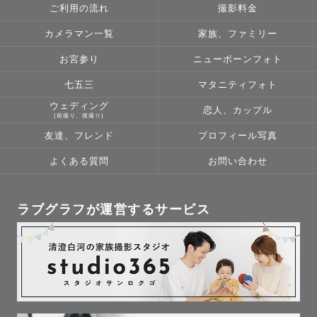
ご利用の流れ
撮影料金
元気いっぱいで笑顔溢れる写真を撮影するだけでなく、そ
カメラマン一覧
家族、ファミリー
の日その時のありのままのお姿を写真で残す事で、将来写
お宮参り
ニューボーンフォト
真を見返した時に、その時の思い出話をして笑い合えるよ
うな写真を撮らせていただきたいと思っております。

七五三
マタニティフォト
ウェディング
恋人、カップル
(前撮り、後撮り)
友達、フレンド
プロフィール写真
「ゆっきぃに撮ってもらってよかった！」、「またゆっき
ぃに撮ってほしい！」と言っていただけるよう、

よくある質問
お問い合わせ
写真も撮影当日も思い出に残していただくことが僕の使命
です。

ラブグラフが運営するサービス
【撮影対応地域】

山形・宮城・秋田・福島・新潟へ出張致します🚗

🌟お伺いする地域、撮影場所によっては追加交通費や駐車
場代、施設入場料等を頂戴する場合がございますので、ご