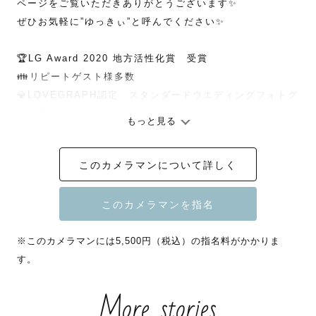
ページをご覧いただきありがとうございます✨

ぜひお気軽に”ゆっきぃ”と呼んでください✨

🏆LG Award 2020 地方活性化賞　受賞

👪リピートゲスト様多数

💎LOVEGRAPH認定　スタンダードウエディングフォトグ
ラファー

もっと見る
💎LOVEGRAPH認定　ナチュラルニューボーンフォトグラ
ファー

このカメラマンについて詳しく
📸ゲストレビュー平均⭐️⭐️⭐️⭐️⭐️５

📸平均納品枚数　１００枚以上

💉新型コロナワクチン4回接種済み

💉撮影は不織布マスクやアルコール除菌等、感染対策を徹
※このカメラマンには5,500円（税込）の指名料がかかりま
底して行います。

す。
🌟ご予約前にご一読ください🌟

More stories
　シフト制で別の仕事がありますので基本的にスケジュー
ルは「×」となっていますが、
