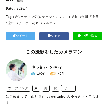
Area：
福島
Date：
2025/4
Tag：
#ウェディング(ロケーションフォト)
#山
#公園
#夕日
#旅行
#ブーケ・花束
#シルエット
ツイート
シェア
LINEで送る
この撮影をしたカメラマン
ゆっきぃ -yucky-
109件
42件
ウェディング
夏
海
秋
七五三
はじめまして！山形在住lovegrapherのゆっきぃと申しま
す。
