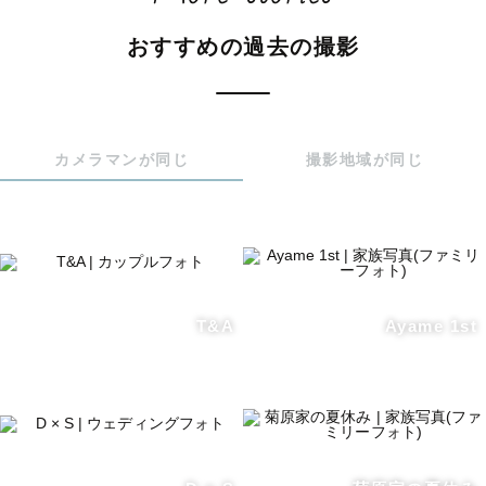
　ご希望日の前月13日までに事前にお問い合わせいただき
おすすめの過去の撮影
ますと予定を空けることも可能です！

　※2026年7月28日現在、8月末までの対応可能枠が少な
くなってきております。

カメラマンが同じ
撮影地域が同じ
　  9月以降も絶賛募集中ですが、ご予約は先着順となって
おりますのでお早めにご相談ください！

　もし撮影内容や予約についてご不明・ご相談があれば、
ぜひ公式のLINEよりお問い合わせくださいませ💡

T&A
Ayame 1st
【撮影スタイル】

・“楽しそうにしているところや笑顔を引き出した写真”

・“カメラマンの存在を感じさせない、みなさまだけの世界
の写真”
