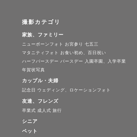
写真って不
撮影カテゴリ
また、写真
家族、ファミリー
謝など、大
ニューボーンフォト
お宮参り
七五三
マタニティフォト
お食い初め、百日祝い
だからこそ
ハーフバースデー
バースデー
入園卒園、入学卒業
撮影した写
年賀状写真
れるかけが
カップル・夫婦
記念日
ウェディング、ロケーションフォト
そんな思い
友達、フレンズ
そんな想いで
卒業式
成人式
旅行
シニア
ペット
【撮影につ