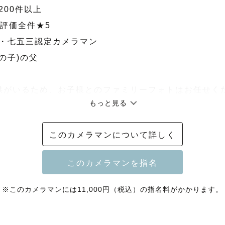
200件以上

評価全件★5

り・七五三認定カメラマン

の子)の父

子供がいるため、お子様とのファミリーフォトはお任せくだ
もっと見る
の爽やかな写真が得意です！

身のため、お話ししながら肩肘張らず自然体に撮影を進めま
このカメラマンについて詳しく
〜〜〜〜〜〜〜〜〜〜〜〜〜〜〜〜〜〜〜〜〜〜〜〜〜
※このカメラマンには11,000円（税込）の指名料がかかります。


を見ていただきありがとうございます！
