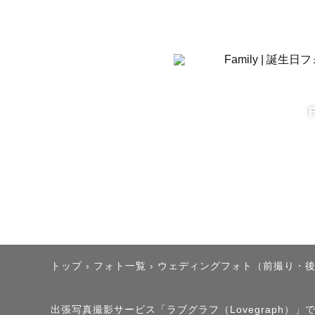
【うっきょ
出身：大阪

現住：東京

生活：平日は
その他：2
【撮影に対
例えば、小
時、、

トップ
›
フォト一覧
›
ウェディングフォト（前撮り・
見返すと、
暖かい気持
出張写真撮影サービス「ラブグラフ（Lovegraph