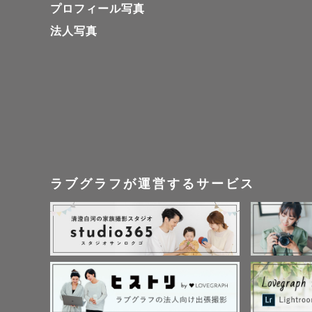
プロフィール写真
○撮影前

法人写真
ご希望の撮
だきます。

ご希望は何
○撮影時

撮影！とい
す！📸

ラブグラフが運営するサービス
○撮影後

写真は１〜
す！

納品枚数は