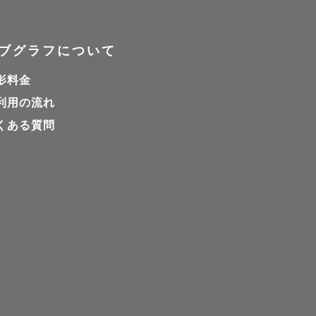
。

ブグラフについて
な人への感
影料金
。

利用の流れ
くある質問
ています。

おしさが溢