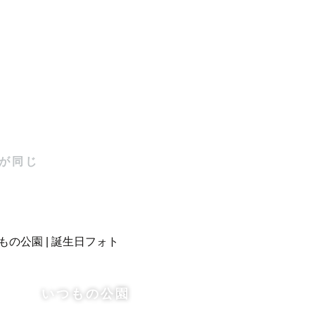
‍♂️

そう思って
が同じ
ただいてお
いつもの公園