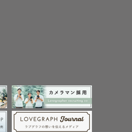
させていた
撮影をしま
集を行いま