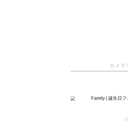
関東Loveg
□関西出身
□私自身人
納品する写
いただける
カメラ
一緒に楽しい
過去に撮影
りますので、
私のページ