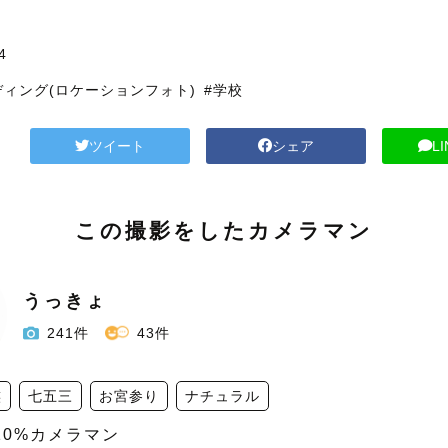
4
ディング(ロケーションフォト)
#学校
ツイート
シェア
L
この撮影をしたカメラマン
うっきょ
241件
43件
族
七五三
お宮参り
ナチュラル
10%カメラマン
