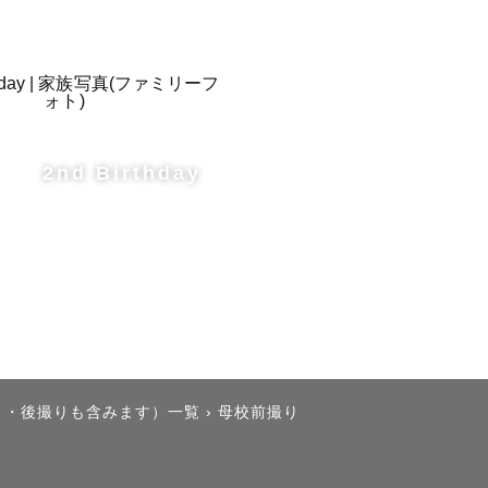
2nd Birthday
産まれた
り・後撮りも含みます）一覧
›
母校前撮り
懐かしく、