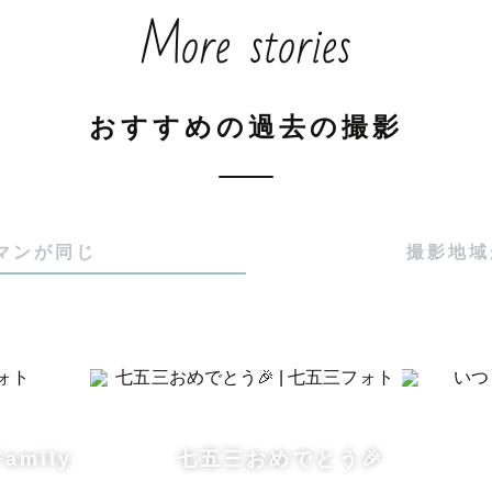
More stories
rapherのうっきょです！

なこともあり、ゲスト様とすぐ仲良くなれます！

おすすめの過去の撮影
と関わることが好きなので、どんどんお話させていただきます
真の仕上がりはもちろん、撮影時間自体が楽しかった！
ことを目標にしています！！

マンが同じ
撮影地域
時間にしましょう！！📸😊

させていただいたゲスト様からもたくさんレビューをい


下部からレビューも読んでみてください！

Family
七五三おめでとう🎉