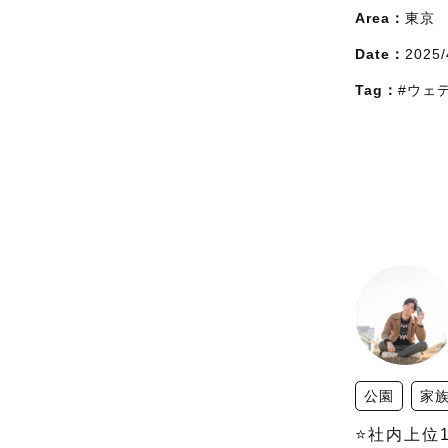
Area：
東京
Date：
2025/
Tag：
#ウェ
公園
家
⭐️社内上位