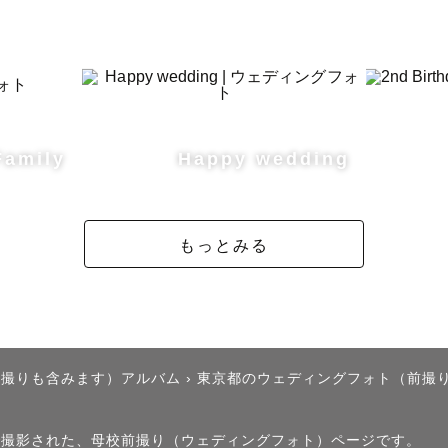
について】

会社員、休日はカメラマンとして活動🏃‍♂️

Family
Happy wedding
歳の子供がおり、育児に奮闘中！

もっとみる
する想い】

さい時、学生の時、付き合った時、結婚した時、子供が
後撮りも含みます）アルバム
›
東京都のウェディングフォト（前撮
あの時こんな事があったな！・こんな所に行ったな！と
ちになりませんか？

）」で撮影された、母校前撮り（ウェディングフォト）ページです。