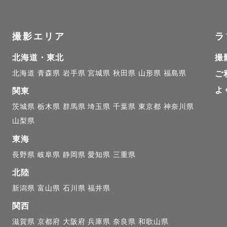
思議ですよね、、昔の写真ほど、どこか愛おしく思います
撮影エリア
ラ
には、忙しない日々の生活で忘れてしまっている、身近
北海道・東北
撮
切な気持ちを思い出させてくれる力があると思っています
北海道
青森県
岩手県
宮城県
秋田県
山形県
福島県
ご
よ
、一つ一つの瞬間を写真という形に残したいと強く思っ
関東
真が時を経て、ゲスト様が見返した時に、懐かしさ・愛
茨城県
栃木県
群馬県
埼玉県
千葉県
東京都
神奈川県
山梨県
えのない宝物になることを願っています。

東海
長野県
岐阜県
静岡県
愛知県
三重県
出の瞬間を切り取るカメラマンになりたい。

、Lovegraphに入りました。

北陸
新潟県
富山県
石川県
福井県
関西
いて】

滋賀県
京都府
大阪府
兵庫県
奈良県
和歌山県