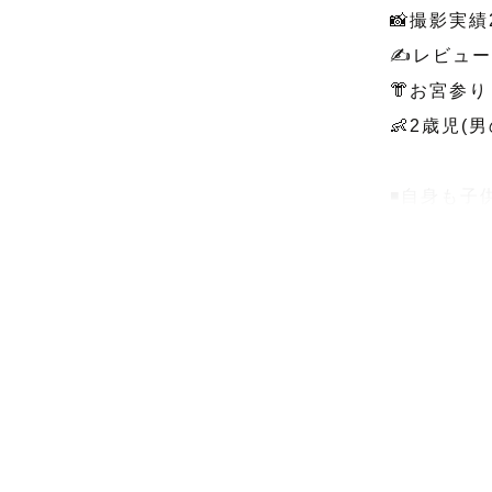
📸撮影実績
✍️レビュー
👘お宮参
👶2歳児(男
◾️自身も
◾️青と緑
◾️関西出
〜〜〜〜〜
初めまして
私のページ