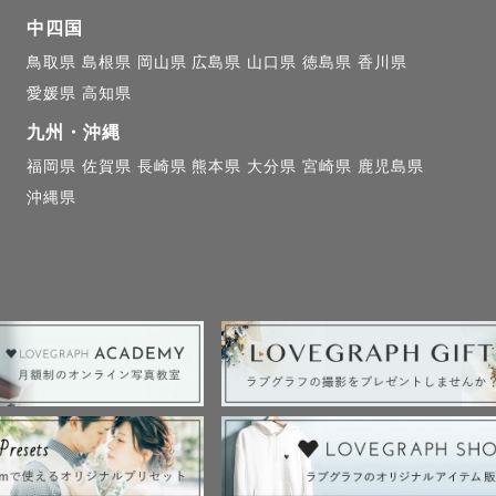
中四国
影イメージや、依頼いただいた背景などを事前にお伺い
鳥取県
島根県
岡山県
広島県
山口県
徳島県
香川県
愛媛県
高知県
でもおっしゃってくださいね！

九州・沖縄
福岡県
佐賀県
長崎県
熊本県
大分県
宮崎県
鹿児島県
沖縄県
う堅苦しい雰囲気ではなく、おしゃべりしながらラフに
２週間以内に納品します。1枚1枚、気持ちを込めて編
75~150枚程度で、状況により前後します。
