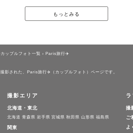
もっとみる
のカップルフォト一覧
›
Paris旅行✈️
で撮影された、Paris旅行✈️（カップルフォト）ページです。
撮影エリア
ラ
北海道・東北
撮
北海道
青森県
岩手県
宮城県
秋田県
山形県
福島県
ご
よ
関東