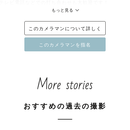
テレビ電話などでの打ち合わせも大歓迎です！

もっと見る
力お応えさせて戴きます。なんでもご相談ください！

このカメラマンについて詳しく
ンド在住

合上、ロンドン表記になっております。

さい。

での撮影について】

More stories
時間によっては追加の交通費がかかる場合がございます。
パでの撮影について】

おすすめの過去の撮影
全域での撮影依頼を受け付けております。
