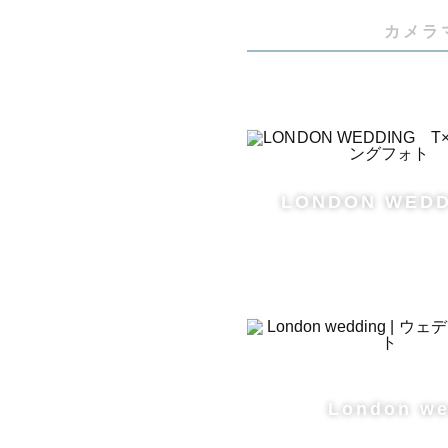
カメラ
アイスラン
※パリにつ
時期により
す。

LONDON WED
ご相談頂け
London we