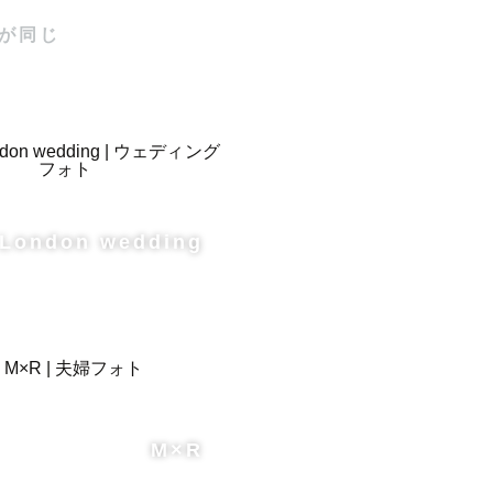
が同じ
います。

費がかかりま
London wedding


M×R