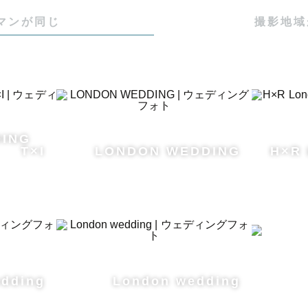
マンが同じ
撮影地域
ドからの交通費、宿泊費を一部負担して頂く場合がござ
いて

異なりますがパリ出張の場合は7-12万円程の追加交通
DING
T×I
LONDON WEDDING
H×R 
ますと詳細な見積もりなど出せますのでご連絡ください。
dding
London wedding