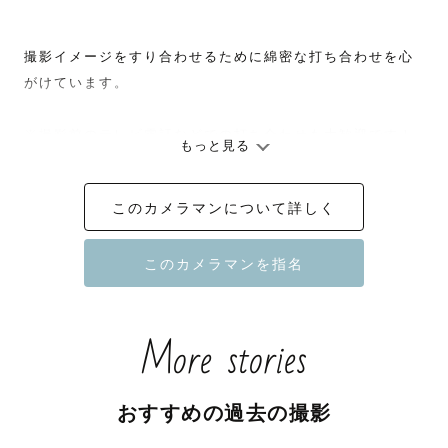
撮影イメージをすり合わせるために綿密な打ち合わせを心
がけています。

※撮影前のテレビ電話などでの打ち合わせも大歓迎です！

もっと見る
要望には極力お応えさせて戴きます。なんでもご相談くだ
さい！

このカメラマンについて詳しく
※アイスランド在住

サイトの都合上、ロンドン表記になっております。

ご注意ください。

More stories
【ロンドンでの撮影について】

撮影場所、時間によっては追加の交通費がかかる場合がご
おすすめの過去の撮影
ざいます。
