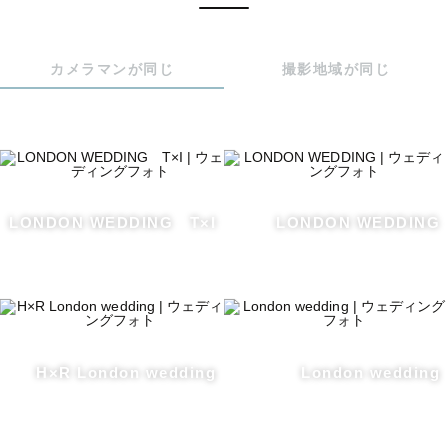
【ヨーロッパでの撮影について】

カメラマンが同じ
撮影地域が同じ
ヨーロッパ全域での撮影依頼を受け付けております。

アイスランドからの交通費、宿泊費を一部負担して頂く場
合がございます。

※パリについて

LONDON WEDDING T×I
LONDON WEDDING
時期により異なりますがパリ出張の場合は7-12万円程の追
加交通費がかかります。

ご相談頂けますと詳細な見積もりなど出せますのでご連絡
ください。

H×R London wedding
London wedding