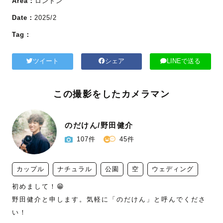
Area：
ロンドン
Date：
2025/2
Tag：
ツイート
シェア
LINEで送る
この撮影をしたカメラマン
のだけん/野田健介
107件
45件
カップル
ナチュラル
公園
空
ウェディング
初めまして！😁　

野田健介と申します。気軽に「のだけん」と呼んでくださ
い！
