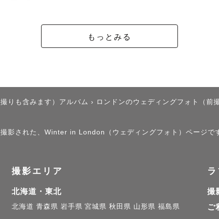
影・企業様撮影・映像制作など幅広く活動中です🌱

も色あせない思い出を、写真という宝物にして届けたい
もっとみる
rapherになりました🌷

後撮りも含みます）アルバム
›
ロンドンのウェディングフォト（前
ンル】

影された、Winter in London（ウェディングフォト）ページで
ィング・カップル

‍👦 ファミリー・キッズ

撮影エリア
ラ
ィール撮影

北海道・東北
撮
ォト

北海道
青森県
岩手県
宮城県
秋田県
山形県
福島県
ご