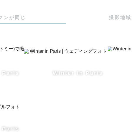
拠点に、ヨーロッパ全域に出張可能です✈️

マンが同じ
撮影地域


年、学生時代に写真・映像を専門的に学び、ギャラリー
 Paris
Winter in Paris
験してきました📷

くのカップルさん・ご家族の方を撮影し、「今しかない
に心を注いできました。

ンダを拠点に、

 Paris