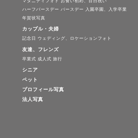
マタニティフォト
お食い初め、百日祝い
ハーフバースデー
バースデー
入園卒園、入学卒業
📷 何気
年賀状写真
石畳の街並
カップル・夫婦
記念日
ウェディング、ロケーションフォト
ヨーロッパ
友達、フレンズ
卒業式
成人式
旅行
事前相談を
シニア
す✨

ペット
プロフィール写真
法人写真
⸻

【撮影への