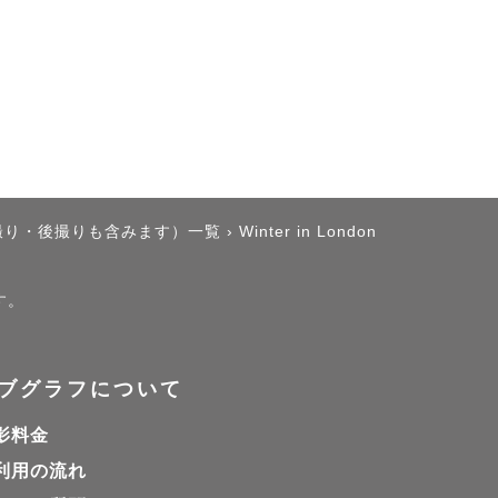
、そんな想
撮り・後撮りも含みます）一覧
›
Winter in London
す。
ブグラフについて
影料金
利用の流れ