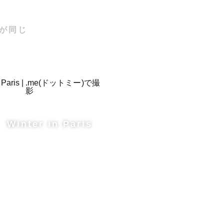
が同じ
や美術館で
Winter in Paris
瞬間」を形