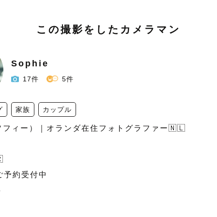
この撮影をしたカメラマン
Sophie
17件
5件
グ
家族
カップル
（ソフィー）｜オランダ在住フォトグラファー🇳🇱



ご予約受付中


