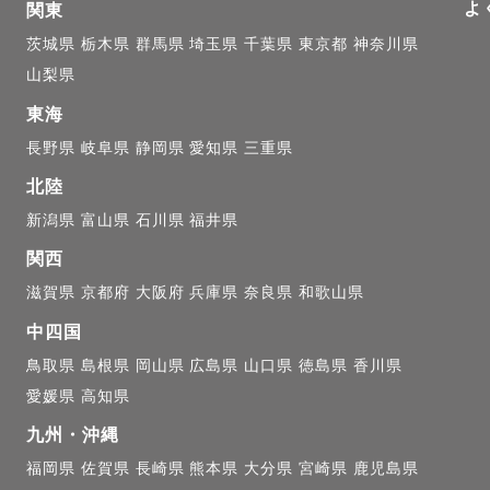
よ
関東
ない日常も、特別な1日も、まるで物語のワンシーンのよう
茨城県
栃木県
群馬県
埼玉県
千葉県
東京都
神奈川県
山梨県
み、古い教会、静かな運河沿い。

東海
長野県
岐阜県
静岡県
愛知県
三重県
ならではの風景とともに、大切な人との時間を写真に残
北陸
しっかりと行い、ゲスト様の「これがやりたい！」を一
新潟県
富山県
石川県
福井県
関西
滋賀県
京都府
大阪府
兵庫県
奈良県
和歌山県
中四国
鳥取県
島根県
岡山県
広島県
山口県
徳島県
香川県
愛媛県
高知県
思い】

九州・沖縄
福岡県
佐賀県
長崎県
熊本県
大分県
宮崎県
鹿児島県