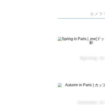
オランダを
カメラ
⸻

【自己紹介】
写真歴は9
Spring in
の展示も経
これまで多
に残すこと
現在はオラ
Autumn in