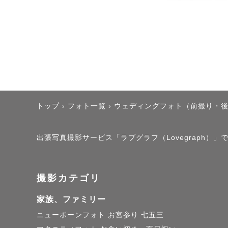
スタジオ撮
何年経って
いでLoveg
⸻

トップ
›
フォト一覧
›
ウェディングフォト（前撮り・
【撮影ジャ
出張写真撮影サービス「ラブグラフ（Lovegraph）」で撮
💍 ウェデ
👨‍👩‍👧
撮影カテゴリ
📷 プロフ
家族、ファミリー
🐾 ペットフ
ニューボーンフォト
お宮参り
七五三