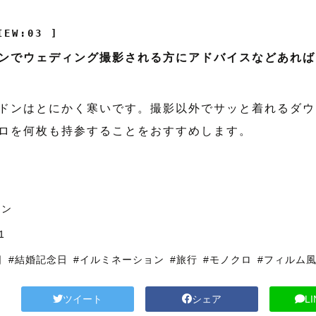
IEW:03 ]
ンでウェディング撮影される方にアドバイスなどあれば
ドンはとにかく寒いです。撮影以外でサッと着れるダウ
ロを何枚も持参することをおすすめします。
ドン
1
日
#結婚記念日
#イルミネーション
#旅行
#モノクロ
#フィルム
ツイート
シェア
L