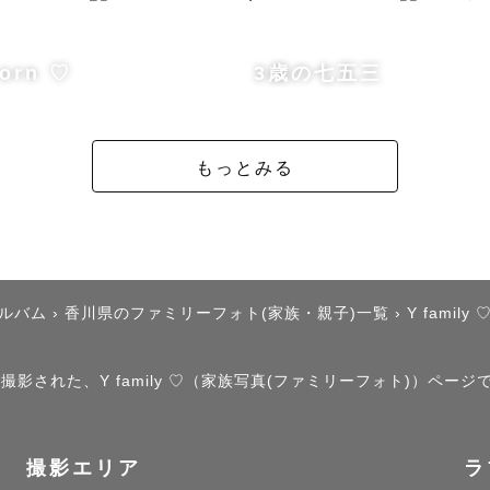
に撮ってもらうことが初めての方、撮られることに慣れ
いう方でもご安心ください🍀

orn ♡
3歳の七五三
ジングなどお伝えします☺︎

もっとみる
りましたらzoomで事前打ち合わせ、顔合わせも可能な
さいね👀✨

アルバム
›
香川県のファミリーフォト(家族・親子)一覧
›
Y family 
撮影された、Y family ♡（家族写真(ファミリーフォト)）ページ
について》

望エリアによって、撮影許可が必要な場合がございます。
撮影エリア
ラ
的にゲスト様にお願いしておりますのでご了承のほどよ