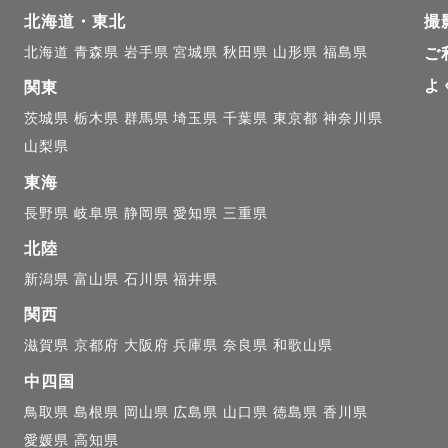
‍♀️

北海道・東北
撮
北海道
青森県
岩手県
宮城県
秋田県
山形県
福島県
ご
よ
関東
茨城県
栃木県
群馬県
埼玉県
千葉県
東京都
神奈川県
山梨県
ついて》

東海
に四国で撮影をしております！

長野県
岐阜県
静岡県
愛知県
三重県
北陸
も対応可能ですので一度ご相談ください✨

新潟県
富山県
石川県
福井県
3000円を超える場合、追加で交通費・出張費をご負担
関西
ます。ご了承ください。

滋賀県
京都府
大阪府
兵庫県
奈良県
和歌山県
中四国
鳥取県
島根県
岡山県
広島県
山口県
徳島県
香川県
愛媛県
高知県