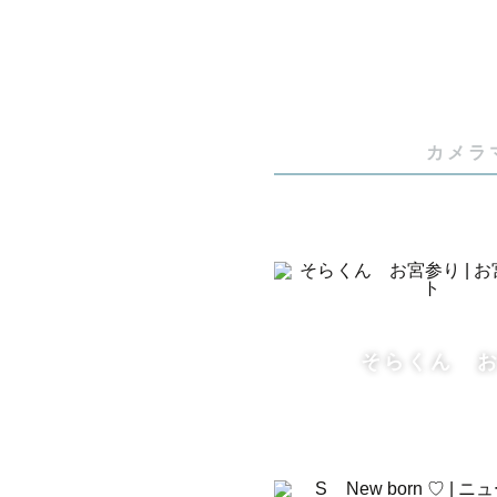
せください
カメラ
《事前打ち
LINEで
『こんな写
『こんな小
など、なん
そらくん 
ゲスト様の