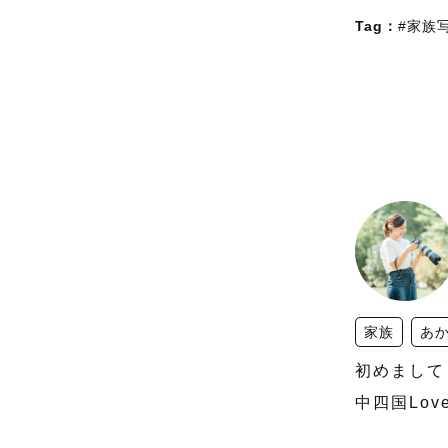
Tag：
#家族
家族
あ
初めまして！
中四国Lov