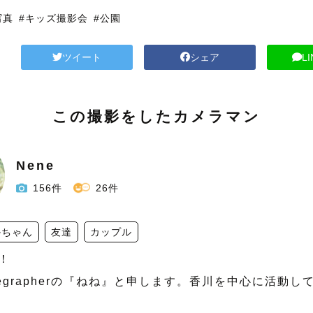
写真
#キッズ撮影会
#公園
ツイート
シェア
L
この撮影をしたカメラマン
Nene
156件
26件
かちゃん
友達
カップル


egrapherの『ねね』と申します。香川を中心に活動して