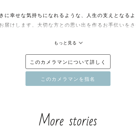
きに幸せな気持ちになれるような、人生の支えとなるよ
お届けします。大切な方との思い出を作るお手伝いをさ
もっと見る
このカメラマンについて詳しく
ついて》

More stories
女の子のママをしております👧👶🧡

も持っており、お子様とと関わることが大好きです♡

していても、楽しく遊びながら撮影をさせていただきま