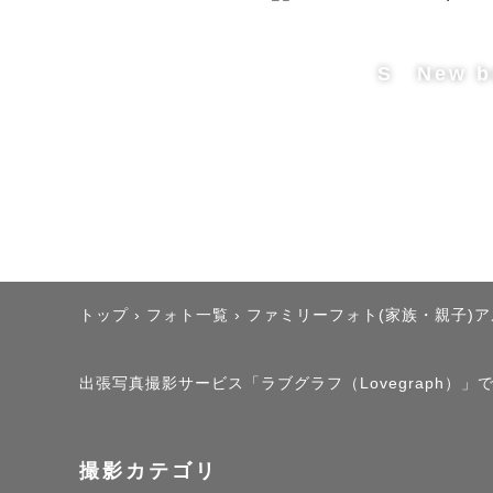
カメラマン
張する…と
S New b
丁寧にポー
ご希望があ
くお伝えくだ
トップ
›
フォト一覧
›
ファミリーフォト(家族・親子)
出張写真撮影サービス「ラブグラフ（Lovegraph）」で
《撮影許可
撮影のご希
撮影カテゴリ
申請は基本