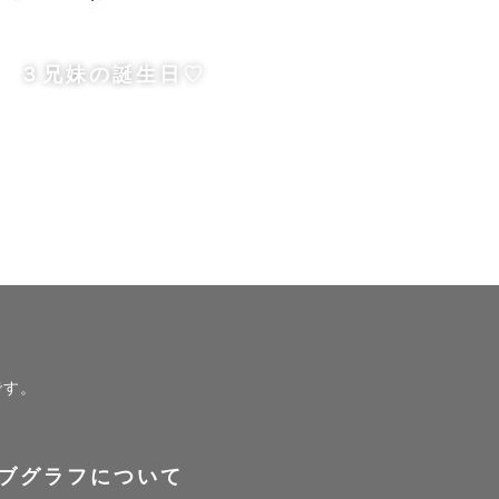
てなくて緊
３兄妹の誕生日♡
ので遠慮な
♡
です。


ブグラフについて
ろしくお願