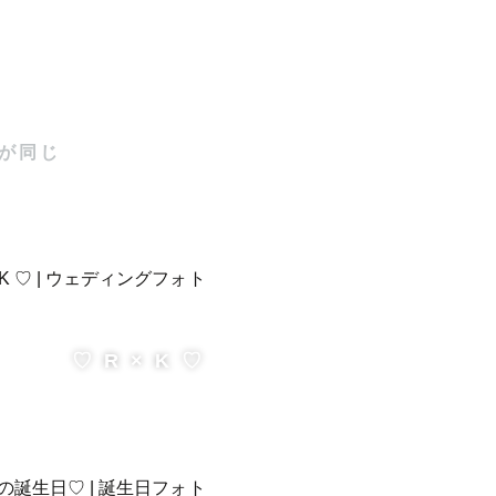
が同じ
♡ R × K ♡