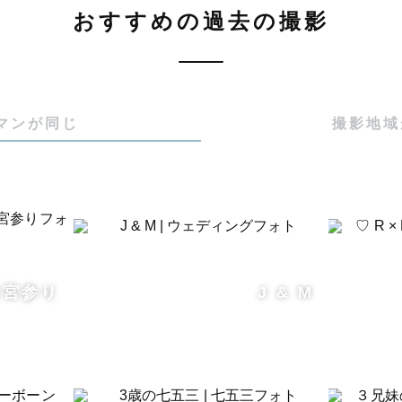
！！

おすすめの過去の撮影
マンが同じ
撮影地域
合わせについて》

のやり取りをさせていただきます！

真を撮ってほしい！』

物使いたい！！』

でもお聞かせください︎♡

お宮参り
J & M
ことをたくさん教えてほしいです🤲
