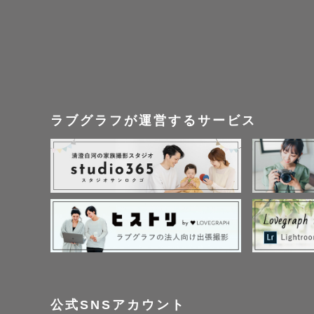
《問い合わ
スケジュー
スケジュー
お気軽にお
ラブグラフが運営するサービス
ご連絡は２
不安なこと
《さいごに》
たくさんの
に残る写真
公式SNSアカウント