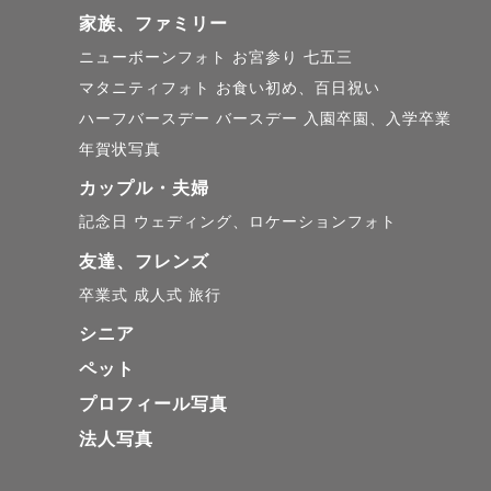
いいたします🙇
家族、ファミリー
ニューボーンフォト
お宮参り
七五三
マタニティフォト
お食い初め、百日祝い
ハーフバースデー
バースデー
入園卒園、入学卒業
年賀状写真
カップル・夫婦
《撮影地に
記念日
ウェディング、ロケーションフォト
香川を中心
友達、フレンズ
卒業式
成人式
旅行
その他地域
シニア
※交通費が
ペット
合がござい
プロフィール写真
法人写真