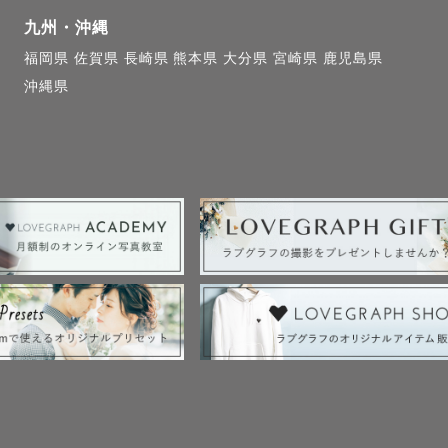
せについて》

九州・沖縄
ルが△や×の日でも対応可能な場合がございます！

福岡県
佐賀県
長崎県
熊本県
大分県
宮崎県
鹿児島県
ルに限らず不明点がございましたら、LINEの公式アカ
沖縄県
問い合わせください✨

４時間以内に必ずご返信させていただきます💌

はどんな細かなことでもおっしゃってくださいね♪ 



人の幸せの瞬間をカタチに残すお手伝いをさせていただ
をお届けできるように精一杯頑張らせていただきます！
