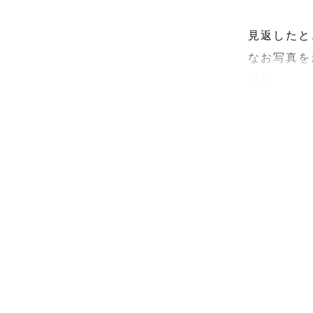
見返したと
なお写真を
い♪

《わたしに
5歳と2歳の
保育士資格
最初は緊張