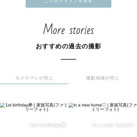
🌷七五三認定カメラマン

🌷LGBTQ+フレンドリー

🌷発達凸凹フレンドリー

More stories
おすすめの過去の撮影
〜わたしについて〜

福島県会津地方在住の5歳男の子、3歳女の子、0歳男の子
のママです。

わんぱくな子どもたちと家族の日常を写真として残すこと
カメラマンが同じ
撮影地域が同じ
が好きです。

疲れたな〜と思ったら、写真を見返してパワーチャージを
しています！

泣いた顔も怒った顔も、どんな姿も残したいと思い、カメ
ラを始めました♡

好きなことは、カフェめぐり、ライブに行くこと、旅行、
1st birthday🎁
in a new home♡
編み物、刺繍です♡
