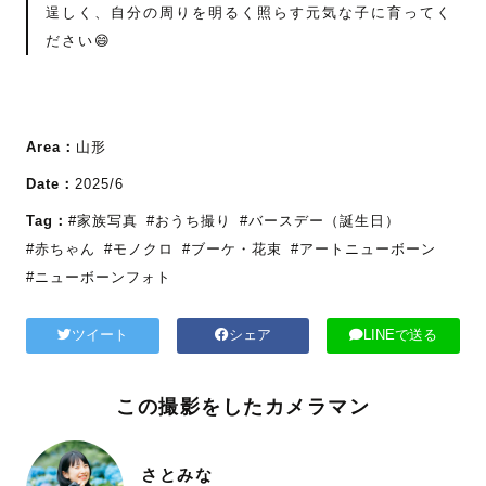
逞しく、自分の周りを明るく照らす元気な子に育ってく
ださい😄
Area：
山形
Date：
2025/6
Tag：
#家族写真
#おうち撮り
#バースデー（誕生日）
#赤ちゃん
#モノクロ
#ブーケ・花束
#アートニューボーン
#ニューボーンフォト
ツイート
シェア
LINEで送る
この撮影をしたカメラマン
さとみな