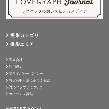
※現在家庭の都合により、現時点で2026年5月以降の予定
は×の日が多くなっております。

撮影カテゴリ
平日土日かかわらず、午前中の撮影でしたら、対応できる
撮影エリア
お日にちが多いです。

公式LINEより撮影のご相談をいただいてから予定を開放し
ておりますので、

運営会社
一度ご相談いただけたら嬉しいです。

利用規約
プライバシーポリシー
大変ご迷惑をおかけして申し訳ありませんが、ご理解・ご
特定商取引法に基づく表記
協力の程よろしくお願い致します。

対応ブラウザについて
カメラマン募集
〜打ち合わせについて〜

ゲストさんに寄り添った打ち合わせを心がけております。

公式SNSアカウント