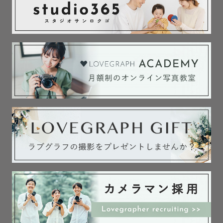
※頬杖・うつ伏せのポージングは対応不可です。

※ご自宅撮影での駐車場について

素敵なお写真をとるために、たくさんの物品や撮影機材を
持ってお車にて出張させていただきます。

そのため、ご自宅の駐車スペースをお借りできたらと思い
ます。

※駐車スペースのない場合、近隣のコインパーキングを利
用いたします。コインパーキングの料金はゲスト様にご負
担をお願いしております。

また場合によっては、荷物の運搬やコインパーキングから
の送迎をお願いしております。ご理解いただけましたら幸
いです。

※産前のご予約をおすすめしております。

事前に撮影に関するご相談などございますので、産前のご