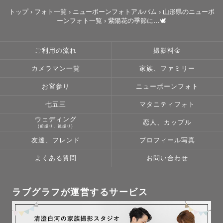
× △の日も調整可能な場合がありますので

トップ
›
フォト一覧
›
ニューボーンフォトアルバム
›
山形県のニューボ
ーンフォト一覧
›
紫陽花の季節に…🕊️
お気軽にご相談ください。

ご利用の流れ
撮影料金
カメラマン一覧
家族、ファミリー
🌼アートニューボンについて🌼

アートニューボーンフォトは生後3週間まで撮影を受け付け
お宮参り
ニューボーンフォト
ておりますが

七五三
マタニティフォト
2週間以内の撮影をおすすめしております。

ウェディング
恋人、カップル
(前撮り、後撮り)
赤ちゃんをお預かりし、おくるみや裸でのポージングで撮
友達、フレンド
プロフィール写真
影します。

よくある質問
お問い合わせ
おくるみやカゴ、基本的な小物は私がご準備いたします。

撮りたい雰囲気を事前にご相談させていただいておりま
す。

ラブグラフが運営するサービス
新生児ならではの、とびきりかわいい「今」だけの姿を残
させてください♡
