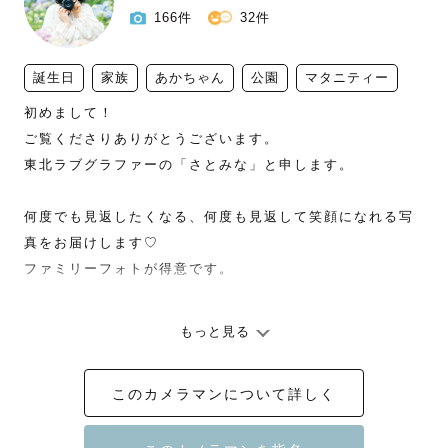
166件
32件
誕生日
家族
あかちゃん
公園
マタニティー
初めまして！

ご覧くださりありがとうございます。

東北ラブグラファーの「さとみな」と申します。

何度でも見返したくなる、何度も見返して笑顔になれる写
真をお届けします♡

ファミリーフォトが得意です。

もっと見る
🌷アートニューボーン認定カメラマン

このカメラマンについて詳しく
🌷ナチュラルニューボーン認定カメラマン

🌷お宮参り認定カメラマン
