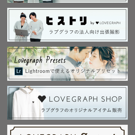
予約をおすすめしております。

🏠お家フォト、おすすめです🏠

普段何気なく過ごしているお家で、日常を、特別な日を、
お撮りしませんか？

数年後に、あ〜これ好きだったおもちゃだね！このぬいぐ
るみと一緒に寝ていたよね！

このフライパン使っていたね！あのイス懐かしいね！と思
い出話の1つになれば嬉しいです✨

場所見知りをしてしまうお子さんでも、毎日過ごしている
お家なら、

のびのびとしたお姿を残せるのではないでしょうか☺️

お外での撮影は不安だなと思う方にも、お家フォトがおす
すめです♡

天候に左右されない点も良いですよね♡ゆったりまったり
と、日常の何気ない日々を残しませんか？
