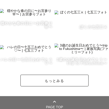
ーーーーーーーーーーーーーーーーーーーーーーーーーー
ーーーーー

穏やかな春の日に〜お宮参り
🌸〜
ぼくの七五三⚔️
※育休中のため2026年10月頃まで新規の撮影はお休みさせ
ていただきます。

撮影のご相談は受け付けておりますので、公式LINEよりお
問い合わせください。

リピーター様は、一度ご相談いただけたらと思います💌

ハレの日〜七五三おめでとう
3歳のお誕生日おめでとう〜
♡〜
trip to Fukushima〜
ーーーーーーーーーーーーーーーーーーーーーーーーーー
ーーーーー

もっとみる
〜撮影について〜

平日土日祝日の撮影が可能です。

PAGE TOP