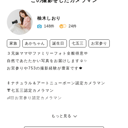
この撮影をしたカメラマン
柚木しおり
148件
24件
家族
あかちゃん
誕生日
七五三
お宮参り
３兄妹ママ🩷ファミリーフォト全般得意🫶

自然であたたかい写真をお届けします☺️✨

お宮参りや753の撮影経験が豊富です🍁

🍼ナチュラル＆アートニューボーン認定カメラマン

👘七五三認定カメラマン

👶🏻お宮参り認定カメラマン

もっと見る
* ┈ ┈ ┈ ┈ ┈  撮影に込める想い ┈ ┈ ┈ ┈ ┈ *
