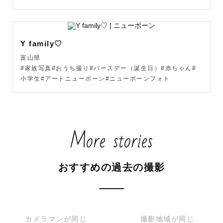
撮影に慣れていない方がほとんどだと思います✨

Y family♡
ポージングや立つ位置まで細かくお伝えします！

富山県
#家族写真#おうち撮り#バースデー（誕生日）#赤ちゃん#
その中でもリラックスしていただけるよう、

小学生#アートニューボーン#ニューボーンフォト
一緒にお話ししながら撮影させていただきます！！

良い写真をお届けすることはもちろん、

とびっきり楽しい1日を私と過ごしてください☺️

More stories
* ┈ ┈ ┈ ┈ ┈  得意ジャンル ┈ ┈ ┈ ┈ ┈ *

おすすめの過去の撮影
＼ ファミリー撮影全般得意です✨ ／

私は8歳、6歳、2歳の3兄妹ママです⭐️

カメラマンが同じ
撮影地域が同じ