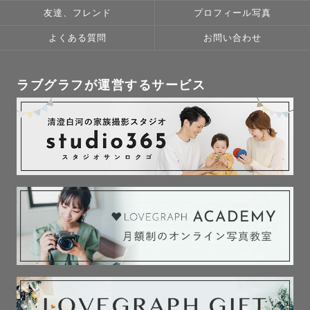
お子さまに撮影を楽しんでもらえるように

友達、フレンド
プロフィール写真
遊びながら、お話しながら、

お子さまのペースを大切に

よくある質問
お問い合わせ
撮影を進めることを心がけています✨

ラブグラフが運営するサービス
❏ ニューボーン🍼

ナチュラルニューボーン

アートニューボーン認定カメラマンです。

産後間も無く寝不足で

育児が大変な時期だからこそ

生まれたての小さい可愛い姿を

たっぷり写真に残すお手伝いを

させてください🥰💕💕
