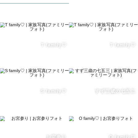
元気いっぱい走り回る子や、イヤイヤ期、

人見知りの子の撮影も慣れています🫧✊

決めたカメラ目線の写真だけではなく、

いつもらしい自然体な写真もたくさん

T family♡
T family♡
撮らせていただきます📷💞

お子様と一緒に撮影を楽しむことを

大切にしています🫶

S family♡
すず三歳の七五三
❏ お宮参り👘

ありがたいことにお宮参りの撮影のご依頼を

季節問わずたくさんいただいております！

産着の着方がご不安な方は

お宮参り
O family♡