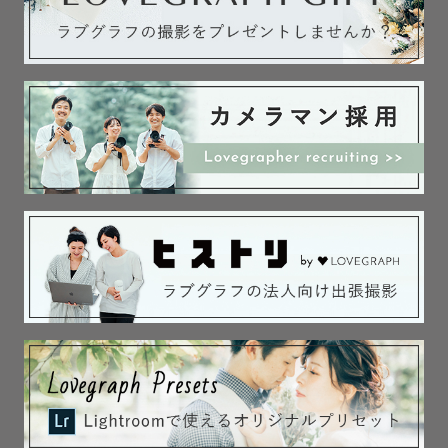
* ┈ ┈ ┈ ┈  撮影について  ┈ ┈ ┈ ┈ *

❏ 撮影前のご連絡

基本的にLINEで撮影のお打合せをしております。

事前に直接顔を見てお話したいという方や、

人見知りのお子さまがいらっしゃる場合など、

LINEのビデオ通話やzoomなどでのお打合せも可能です。

ご不明な点は、小さなことでも何でもご相談ください✨

また、撮りたいイメージやポーズなどの

ご要望がございましたら
