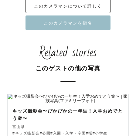
このカメラマンについて詳しく
1.何気ない幸せに気づいてほしい🌸

私自身、育児をしていて辛くなったり

イライラしたり泣きたくなる時もありました。

Related stories
そういう時に我が子の写真を見返して、

このゲストの他の写真
成長に嬉しくなったり、癒されたり元気をもらえました。

ゲストの方にも今ある日常の幸せに気づいていただける、

明日頑張ろうと思える"お守り"になる写真を

お届けしたいと思っています🌿

キッズ撮影会〜ぴかぴかの一年生！入学おめでと
う🌸〜
富山県
#キッズ撮影会#公園#入園・入学・卒園#桜#小学生
2.撮影を楽しんでいただきたい🌸
