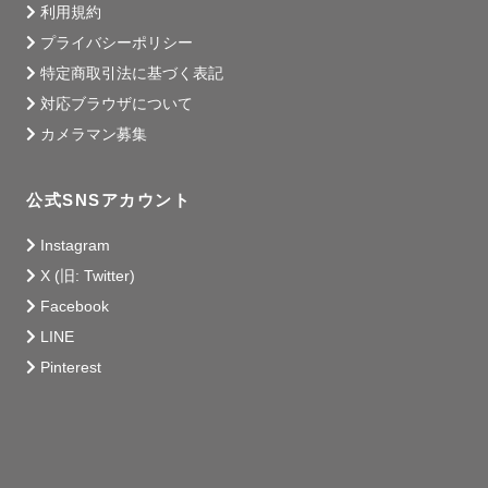
孤独にワンオペ育児をしていました😭

利用規約
プライバシーポリシー
特定商取引法に基づく表記
そんな中、我が子の写真を撮ることが

対応ブラウザについて
私の楽しみで写真にハマっていきました✨🥰

カメラマン募集
公式SNSアカウント
仕事でもプライベートでも

ずっと写真を撮っているくらい大好き💕

Instagram
X (旧: Twitter)
Facebook
育児が大変だな、イライラしちゃったな

LINE
今日も疲れたな.....

Pinterest
そんな時も、我が子の写真を見返すことで

可愛さに癒されたり幸せを感じたり

また明日も頑張ろうと思えます❤️🥰
