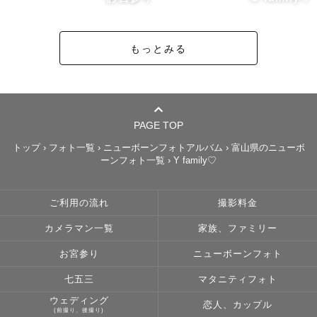
お手伝いさせていただきますので

どうぞご安心ください☺️

もっとみる
水天宮の撮影経験豊富です✨

❏ 七五三🍁

PAGE TOP
我が家の長男が3歳の時、

トップ
›
フォト一覧
›
ニューボーンフォトアルバム
›
富山県のニューボ
着物を着れくれずに

ーンフォト一覧
›
Y family♡
大暴れした経験があります😂笑

ご利用の流れ
撮影料金
着物を着てくれた💞

神社に来た！

カメラマン一覧
家族、ファミリー
お宮参り
ニューボーンフォト
それだけでOKです🙆‍♀️笑

七五三
マタニティフォト
ウェディング
恋人、カップル
(前撮り、後撮り)