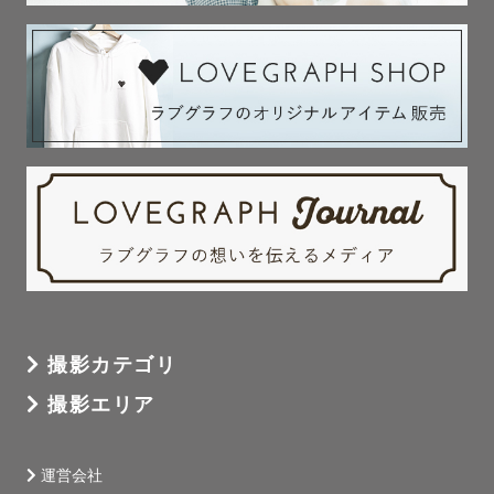
お聞かせいただけると嬉しいです☺️

❏ スケジュール

スケジュールが✕の日でも

お引き受けできる場合がございます。

ぜひお気軽に公式LINEにてご相談ください✉️

* ┈ ┈ ┈ ┈  私について  ┈ ┈ ┈ ┈ *

1992年生まれ　石川県出身　東京都在住🗼

転勤族として千葉、富山、東京と

撮影カテゴリ
いろんな場所に引っ越しをしています📦

撮影エリア
近くに家族も友達もいない

運営会社
主人も朝から夜まで仕事で飲み会も多く
