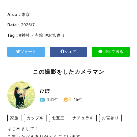
Area：
東京
Date：
2025/7
Tag：
#神社・寺院
#お宮参り
ツイート
シェア
LINEで送る
この撮影をしたカメラマン
ひぽ
181件
45件
家族
カップル
七五三
ナチュラル
お宮参り
はじめまして！　

ご覧いただきありがとうございます
