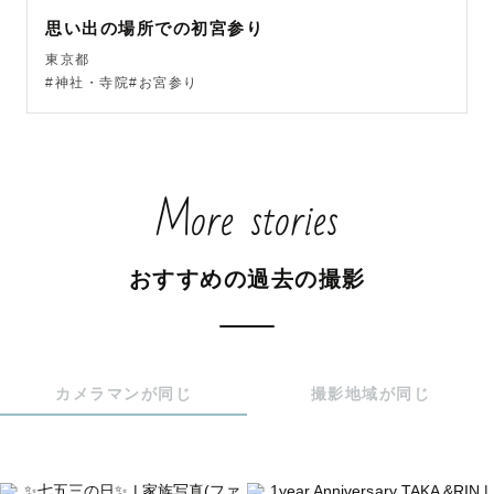
思い出の場所での初宮参り
どんなお写真にしたいか　小物はどんなものを使いたい
東京都
か　服装はや撮影場所…

#神社・寺院#お宮参り
ご不安や心配事など　事前にZoom やlineにてお気軽にご
相談ください！

撮影までの準備を一緒にしていきましょう🌷

More stories
東京、神奈川、千葉、埼玉を中心に対応しております。

その他エリアにつきましても、

別途費用(往復3000円以上を超える場合)をいただくことと
おすすめの過去の撮影
なる可能性もございますが対応しておりますのでご相談く
ださい

予定が△や×でも対応可能な場合がございます。お気軽にお
カメラマンが同じ
撮影地域が同じ
問い合わせください。
