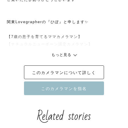
関東Lovegrapherの『ひぽ』と申します✨

【7歳の息子を育てるママカメラマン】

【ナチュラルニューボーン認定カメラマン】

もっと見る
『今』　しかないこの時を　『永遠』に。

このカメラマンについて詳しく
ご家族・恋人・お友達・ご夫婦…　

普段口にはしない大切な思いや暖かなぬくもりを１枚の写
真として可視化したい…

何気ない時間を『宝物』にするお手伝いをさせてくださ
Related stories
い。
