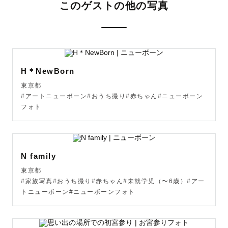
このゲストの他の写真
🦛　ひぽ　🦛ってどんな人？

7歳のわんぱく息子を育てる元気ママです！

お子様の撮影はおまかせください✨

一瞬で過ぎ去る今という時間を

H＊NewBorn
『大切に丁寧により多く』

東京都
素敵に残したいという思いで毎日写真を撮っています📷

#アートニューボーン#おうち撮り#赤ちゃん#ニューボーン
フォト
海外旅行と動物が大好きで🛫どこの国に行っても順応する
ことができるバイタリティとコミュニケーション能力が自
慢です！

お子様から学生さん大人の方から幅広い層の方々と楽しい
N family
撮影時間を共有させていたいただけるはずです。

東京都
#家族写真#おうち撮り#赤ちゃん#未就学児（〜6歳）#アー
トニューボーン#ニューボーンフォト
🦛撮影について🦛
