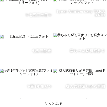
最後までお読みくださり、ありがとうございました✨

1year Anniversary TAKA
皆様にお会いできるのを楽しみにしております

✨七五三の日✨
&RIN
七五三記念
恭ちゃん🍃初宮参り
✨新1年生だ✨
成人式前撮り🌿八芳園
もっとみる