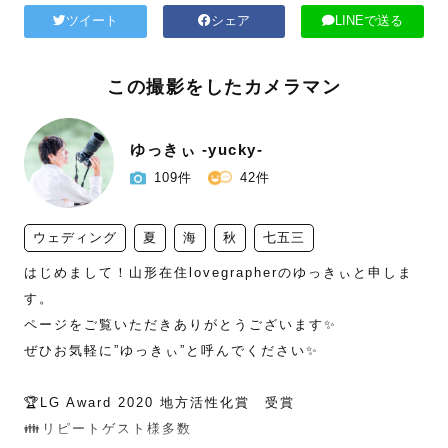
ツイート
シェア
LINEで送る
この撮影をしたカメラマン
ゆっきぃ -yucky-
109件
42件
ウェディング
夏
海
秋
七五三
はじめまして！山形在住lovegrapherのゆっきぃと申しま
す。

ページをご覧いただきありがとうございます✨

ぜひお気軽に”ゆっきぃ”と呼んでください✨

🏆LG Award 2020 地方活性化賞　受賞

👪リピートゲスト様多数
