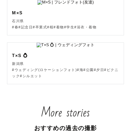
くなってきております。

　  9月以降も絶賛募集中ですが、ご予約は先着順となって
M×S
おりますのでお早めにご相談ください！

石川県
#春#記念日#卒業式#桜#着物#学生#浴衣・着物
　もし撮影内容や予約についてご不明・ご相談があれば、
ぜひ公式のLINEよりお問い合わせくださいませ💡

T×S 💍
新潟県
【撮影スタイル】

#ウェディング(ロケーションフォト)#海#公園#夕日#ピクニ
・“楽しそうにしているところや笑顔を引き出した写真”

ック#シルエット
・“カメラマンの存在を感じさせない、みなさまだけの世界
の写真”

・“みなさまが緊張しないよう、時には心に寄り添った撮
More stories
影”

を心掛けて撮影いたします！

おすすめの過去の撮影
また、撮影当日も思い出となるよう、素敵な時間をお届け