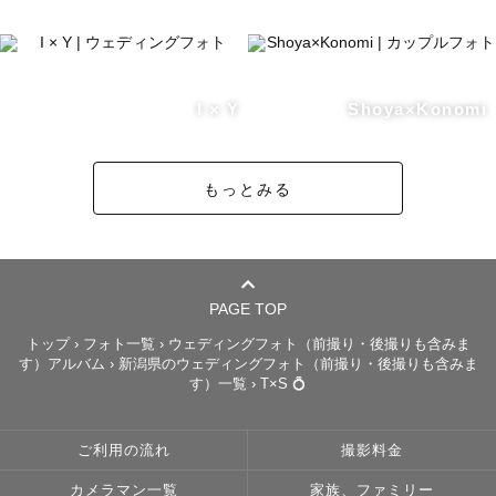
「ゆっきぃに撮ってもらってよかった！」、「またゆっき
ぃに撮ってほしい！」と言っていただけるよう、

I × Y
Shoya×Konomi
写真も撮影当日も思い出に残していただくことが僕の使命
です。

もっとみる
【撮影対応地域】

山形・宮城・秋田・福島・新潟へ出張致します🚗

🌟お伺いする地域、撮影場所によっては追加交通費や駐車
PAGE TOP
場代、施設入場料等を頂戴する場合がございますので、ご
トップ
›
フォト一覧
›
ウェディングフォト（前撮り・後撮りも含みま
相談ください！

す）アルバム
›
新潟県のウェディングフォト（前撮り・後撮りも含みま
す）一覧
›
T×S 💍
みなさまの幸せを残していけるよう、お手伝いさせてくだ
さい！！

ご利用の流れ
撮影料金
カメラマン一覧
家族、ファミリー