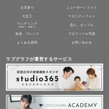
ここまで読んでいただき、ありがとうございました😌

お宮参り
ニューボーンフォト
ご依頼、心よりお待ちしております。

七五三
マタニティフォト
✉️お問い合わせ先

ウェディング
恋人、カップル
「公式LINEで問い合わせる」よりLINE追加の上、お問い
(前撮り、後撮り)
合わせください！🙇‍♂️
友達、フレンド
プロフィール写真
よくある質問
お問い合わせ
ラブグラフが運営するサービス