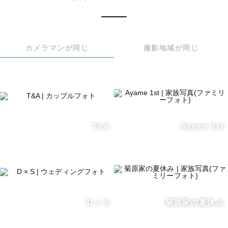
します☺️

カメラマンが同じ
撮影地域が同じ
【撮影テイスト】

・夕日の時間帯が大好きで、マジックアワーの時間帯に特
に依頼をいただいております。

・緑に囲まれた自然の中での写真、木々やその時の見頃の
お花など、東北の豊かな自然を活かした写真が得意です。

・撮影スポットへの撮影や観光・旅行が好きなので、立地
T&A
Ayame 1st
を引き出したダイナミックな写真もお撮りします。

・夕日の時間以降や室内撮りなど、ストロボを使用した撮
影も対応しております。

元気いっぱいで笑顔溢れる写真を撮影するだけでなく、そ
の日その時のありのままのお姿を写真で残す事で、将来写
D × S
菊原家の夏休み
真を見返した時に、その時の思い出話をして笑い合えるよ
うな写真を撮らせていただきたいと思っております。
