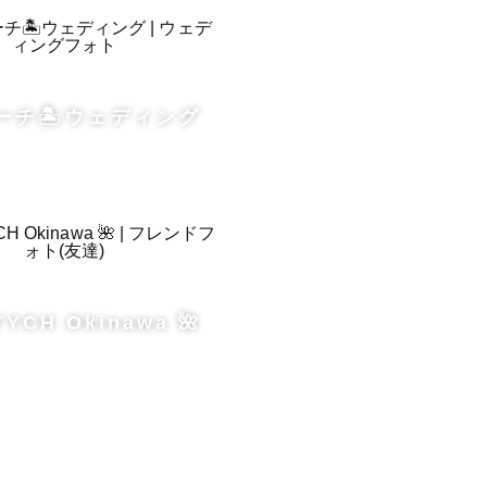
ーチ🏝️ウェディング
マンの交通


TYCH Okinawa 🌺