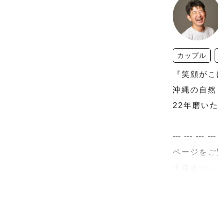
カップル
『笑顔がこ
沖縄の自然
22年磨い
┄ ┄ ┄ ┄
ページをご
大森あつし
2024年
今帰仁村へ移
沖縄の地で