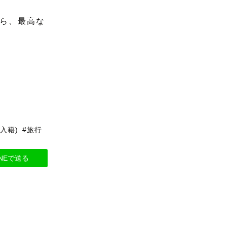
ら、最高な
入籍)
#旅行
INEで送る