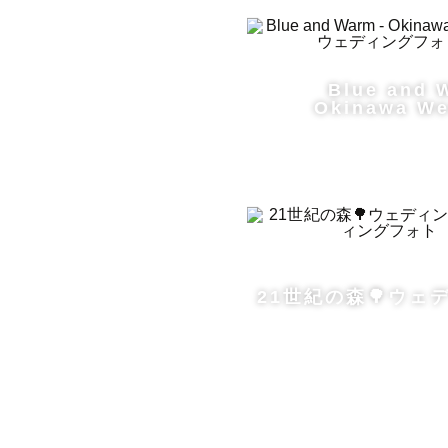
相談くださ
場所や時間
Blue and 
Okinawa We
┄ ┄ ┄ ┄
沖縄本島で
宮古島や石
費や宿泊費
時期や離島
1ヶ月以上
21世紀の森🌳ウェ
┄ ┄ ┄ 
最後までお
皆さまとの