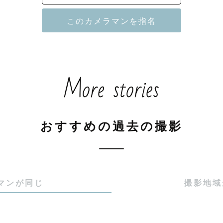
 ┄ 写真への想い ┄ ┄ ┄ ┄ ┄

が大好きです！』

の瞬間の記憶や感情をいつまでも残してくれます。

More stories
0年後もその時の思い出を鮮明に感じられる――そんな感
活動しています。

 ┄ ┄ 事前準備 ┄ ┄ ┄ ┄ ┄ ┄

おすすめの過去の撮影
真を残すため、事前にZoomでご希望やご不安をお伺い
話くださいね。一緒に大切な瞬間を形にしましょう！

マンが同じ
撮影地域
空きスケジュールについて ┄ ┄ ┄

ダーに✕や△があっても、調整可能な場合もありますの