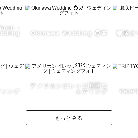
い。

帯によっては撮影可能な場合もございます！

Warm -
dding
Okinawa Wedding 💍🌺
瀬底ビ
 ┄ 交通費について ┄ ┄ ┄ ┄ ┄

の撮影を中心に活動しています。

垣島など離島での撮影依頼は、通常料金に加えてカメラ
などが追加されます。

によって金額が変動しますのでお気軽にご相談ください
アメリカンビレッジ🇺🇸ウ
前にご相談いただけるとご対応しやすくなります。

ディング
ェディング
TRIP
┄ ゲストのみなさまへ ┄ ┄ ┄ ┄

読みいただきありがとうございます。

もっとみる
出会いに心より感謝しています。
