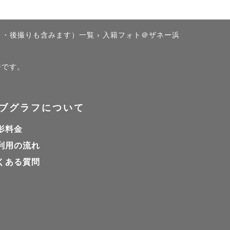
り・後撮りも含みます）一覧
›
入籍フォト＠ザネー浜
ジです。
ブグラフについて
影料金
利用の流れ
くある質問