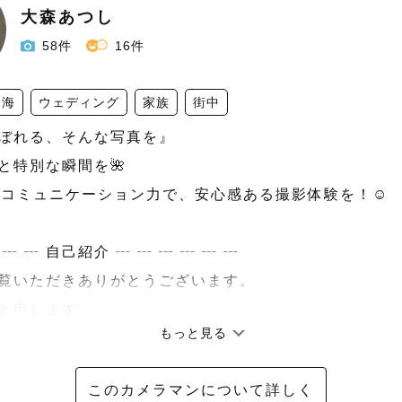
大森あつし
58件
16件
海
ウェディング
家族
街中
ぼれる、そんな写真を』

と特別な瞬間を🌺

たコミュニケーション力で、安心感ある撮影体験を！☺️

 ┄ ┄ 自己紹介 ┄ ┄ ┄ ┄ ┄ ┄

覧いただきありがとうございます。

と申します。

もっと見る
1月、22年間勤めたトヨタディーラーを退職し、愛知から
住しました🏡

このカメラマンについて詳しく
夫婦フォトグラファーとして活動する夢を叶えております