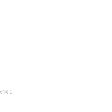
動をお届け
しています
が同じ
で、一度ご