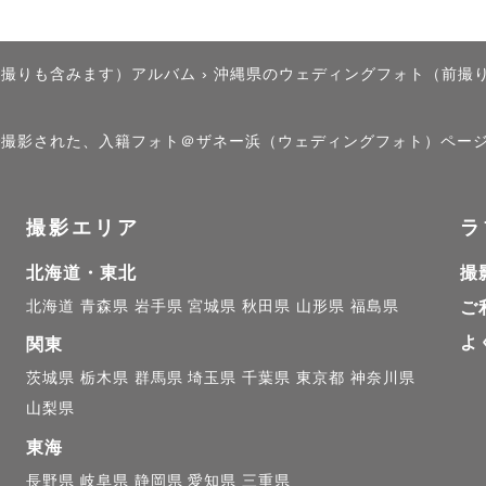
出が詰まった写真をお届けできれば幸いです🍀
後撮りも含みます）アルバム
›
沖縄県のウェディングフォト（前撮
）」で撮影された、入籍フォト＠ザネー浜（ウェディングフォト）ペー
撮影エリア
ラ
北海道・東北
撮
北海道
青森県
岩手県
宮城県
秋田県
山形県
福島県
ご
よ
関東
茨城県
栃木県
群馬県
埼玉県
千葉県
東京都
神奈川県
山梨県
東海
長野県
岐阜県
静岡県
愛知県
三重県