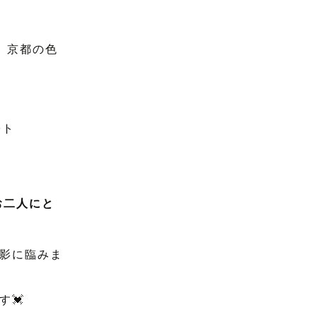
、京都の色
お二人にと
撮影に臨みま
💓