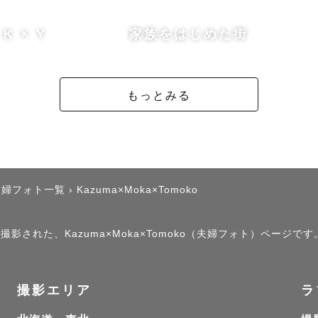
K × Y
家族をはじめた街
もっとみる
夫婦フォト一覧
›
Kazuma×Moka×Tomoko
撮影された、Kazuma×Moka×Tomoko（夫婦フォト）ページです
撮影エリア
ラ