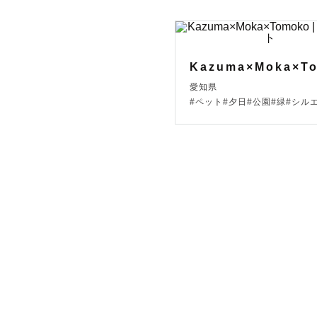
Kazuma×Moka×T
愛知県
#ペット#夕日#公園#緑#シル