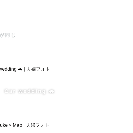
が同じ
Car wedding 🚗