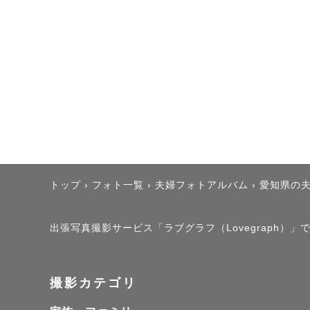
トップ
›
フォト一覧
›
夫婦フォトアルバム
›
愛知県の
出張写真撮影サービス「ラブグラフ（Lovegraph）」で
撮影カテゴリ