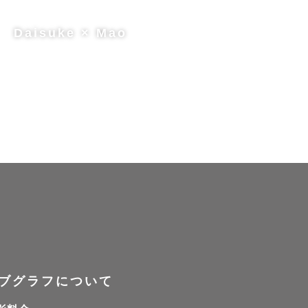
Daisuke × Mao
。
ブグラフについて