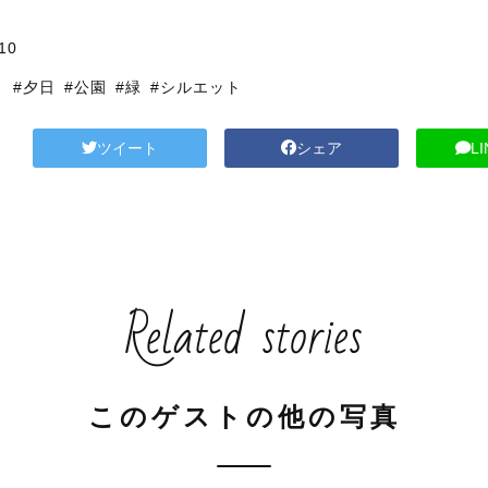
10
ト
#夕日
#公園
#緑
#シルエット
ツイート
シェア
L
Related stories
このゲストの他の写真