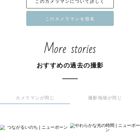
このカメラマンについて詳しく
そのひとつひとつが、かけがえのない「物語」です。

写真を通して大切にしたいのは、ただ写すだけじゃない、
その人の想いごと残すこと。

ときに見逃してしまいそうな一瞬のまなざしも大切に写し
ます。

More stories
写真の中に、〝いのち〟の温度がそっと残っているよう
に。

おすすめの過去の撮影
見返したとき、心がふっとあたたかくなるような一枚をお
届けします🌱

カメラマンが同じ
撮影地域が同じ
『わたしの想い』

これまでも、これからも、

どんな日々が訪れようとも、

この瞬間があったことを私は覚えていたいなと思っていま
す。
