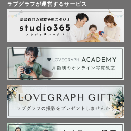
ラブグラフが運営するサービス
こんなこともあったな、このときこんな大変だったんだ
よ、でもねしあわせだよ

と話せる思い出になるといいなと思って撮影をしていま
す。

------------------------------------

事前にしっかりご相談させていただくので、ご心配なこと
があればいつでも聞いてください🌼

みなさまとお会いできることを楽しみにしております。

もえちゃより