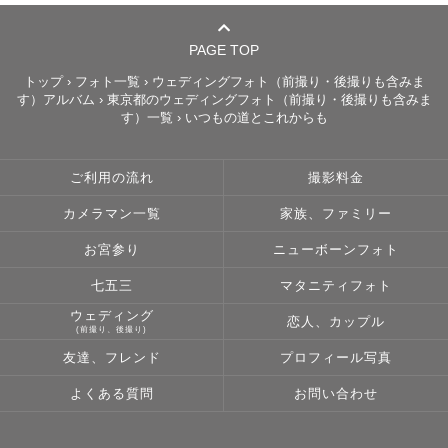
『活動地域』

東京、千葉、埼玉、神奈川中心

PAGE TOP
上記以外の場所でもご相談ください！

トップ
›
フォト一覧
›
ウェディングフォト（前撮り・後撮りも含みま
す）アルバム
›
東京都のウェディングフォト（前撮り・後撮りも含みま
（別途交通費かかる場合は相談させていただきます）

す）一覧
›
いつもの道とこれからも
『撮影』

ご利用の流れ
撮影料金
緊張しちゃうな、写真撮られることあんまりないな、大丈
夫かな…

カメラマン一覧
家族、ファミリー
撮られるのってどんな感じかよくわからないですよね。

お宮参り
ニューボーンフォト
わからないことがあると、そわそわしちゃうと思います。

不安なことがあればなんでも伝えてください！

七五三
マタニティフォト
ウェディング
恋人、カップル
(前撮り、後撮り)
友達、フレンド
プロフィール写真
どんな雰囲気がいいか、どんな写真を残したいか、お話し
ながら一緒に思い出を残しましょう。

よくある質問
お問い合わせ
いつかの未来に
