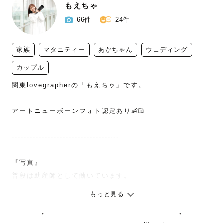
もえちゃ
66件
24件
家族
マタニティー
あかちゃん
ウェディング
カップル
関東lovegrapherの「もえちゃ」です。

アートニューボーンフォト認定あり👶🏻

------------------------------------

『写真』

普段は助産師として働いています。

もっと見る
〝いのち〟のはじまりに立ち会わせていただいている
日々。
