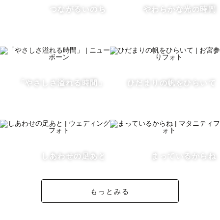
つながるいのち
やわらかな光の時間
『好き』

趣味はなに？と聞かれたら

読書、旅行と答えます！📖

空想の世界でも現実でもいろんなことを経験するのが好き
なのかもしれません。

「やさしさ溢れる時間」
ひだまりの帆をひらいて
どこでも行きます！✈︎

いろんなひとの話を聞くことが好きです！お話することが
苦手でも大丈夫です。

みなさんのほんのちょっとした日常のささいな出来事、ち
ょっぴりお話ください。

しあわせの足あと
まっているからね
もっとみる
------------------------------------
