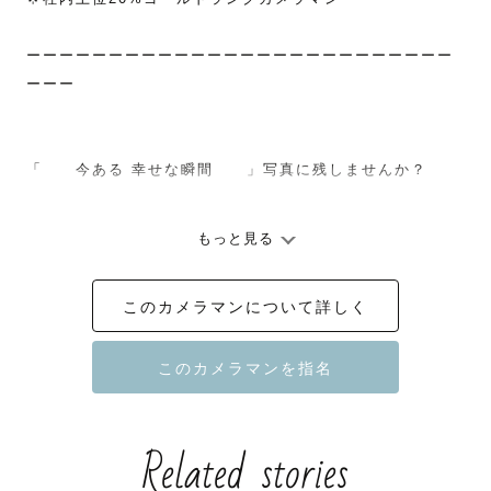
ーーーーーーーーーーーーーーーーーーーーーーーーーー
ーーー

「　　今ある 幸せな瞬間　　」写真に残しませんか？

もっと見る
ーーーーーーーーーーーーーーーーーーーーーーーーーー
ーーー

このカメラマンについて詳しく
初めまして！

北陸Lovegrapherの ととこま と申します🐶

わたしのページを見にきてくださり

Related stories
ありがとうございます
