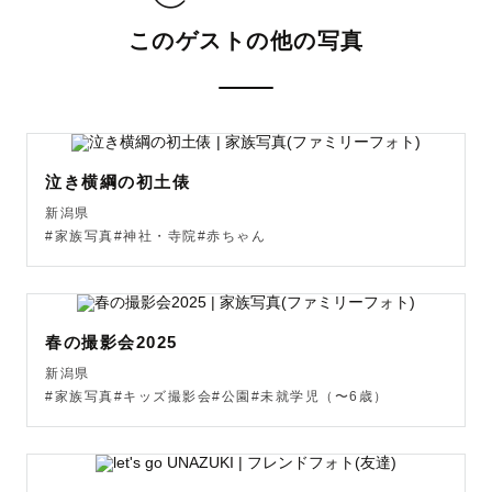
ととこまさん、ととさん、ととちゃんなど

このゲストの他の写真
お好きなように呼んでください！

🐾 ととこまについて

泣き横綱の初土俵
2歳の男の子ママをしています

新潟県
#家族写真#神社・寺院#赤ちゃん
元々写真が好きで子供の写真などたくさん撮ってきました

今しかない瞬間、今だから撮れる写真、、、

春の撮影会2025
後になって写真を見返した時に

新潟県
「あんな事や、こんな時期もあったな〜」と

#家族写真#キッズ撮影会#公園#未就学児（〜6歳）
ほっこりあったかい気持ちになるんです☺️

そんな幸せな瞬間を
