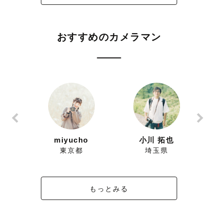
おすすめのカメラマン
ずにこ
miyucho
小川 拓也
県
東京都
埼玉県
もっとみる