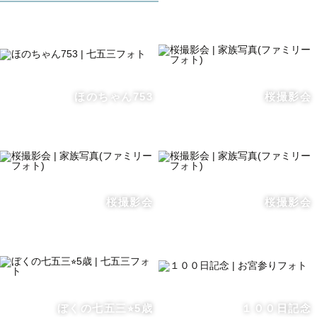
元々写真が好きで子供の写真などたくさん撮ってきました
今しかない瞬間、今だから撮れる写真、、、
ほのちゃん753
桜撮影会
後になって写真を見返した時に
「あんな事や、こんな時期もあったな〜」と
ほっこりあったかい気持ちになるんです☺️
そんな幸せな瞬間を
ぜひ‼︎ 皆さんにも味わってほしく
桜撮影会
桜撮影会
カメラマンになりました!
これからは皆さんの幸せな瞬間を
ぼくの七五三⭐︎5歳
１００日記念