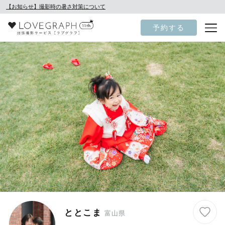
【お知らせ】撮影時の暑さ対策について
予約する
ととこま
富山県