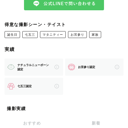
ーーーーーーーーーーーーーーーーーーーーーーーーーー
ーーー
初めまして！
得意な撮影シーン・テイスト
北陸Lovegrapherの ととこま と申します🐶
誕生日
七五三
マタニティー
お宮参り
家族
わたしのページを見にきてくださり
実績
ありがとうございます
ナチュラルニューボーン
お宮参り認定
認定
ととこまさん、ととさん、ととちゃんなど
お好きなように呼んでください！
七五三認定
🐾 ととこまについて
撮影実績
2歳の男の子ママをしています
おすすめ
新着