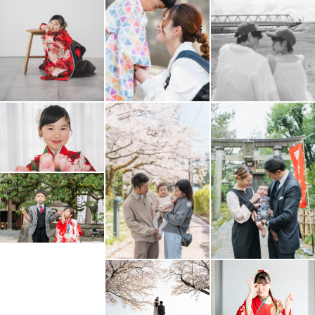
撮影に関して相談、不安がある場合は
何なくおしゃって下さい
一緒に解決するまで考えましょう！
🗾 撮影エリアについて
富山県を拠点に活動しております
その他の場所でも撮影可能な場合があります。
その他日程が×の場合でも撮影できる場合がありますので
気軽にInstagramにてお問い合わせください。
尚、交通費が3000円を超える場合は
別途ゲスト様にご負担
頂きますのでご了承ください。