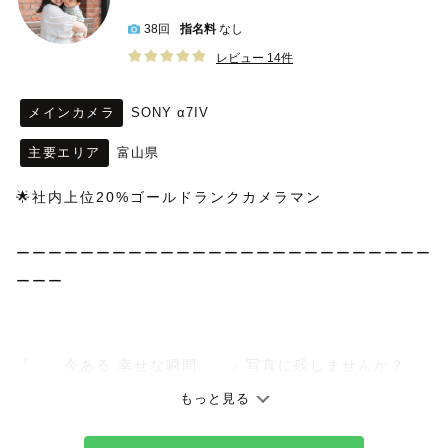
38回
指名料
なし
レビュー 14件
メインカメラ
SONY α7IV
主要エリア
富山県
🌟社内上位20%ゴールドランクカメラマン
ーーーーーーーーーーーーーーーーーーーーーーーーーー
ーーー
「　　今ある 幸せな瞬間　　」写真に残しませんか？
もっと見る