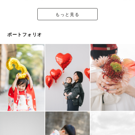
＝＝＝キリトル＝＝＝
もっと見る
お手伝いをさせてください！
ポートフォリオ
📷 撮影について
皆さんの素敵な瞬間を撮るために
当日までに一緒にイメージをすり合わせればと思っており
ます
撮影に慣れていない方、緊張してしまう方、大丈夫で
す！！！
最後には楽しかった〜と思って頂けるよう
私自身も全力で楽しみながら撮影させていただきます