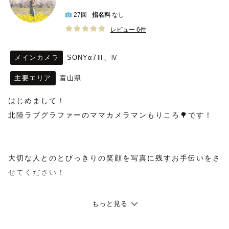
27回
指名料
なし
レビュー 6件
メインカメラ
SONYα7Ⅲ、Ⅳ
主要エリア
富山県
はじめまして！
北陸ラブグラファーのママカメラマンもりころ🌳です！
大切な人とのとびっきりの笑顔を写真に残すお手伝いをさ
せてください！
いつか見返した時、じんわりと幸せな気持ちになれますよ
もっと見る
うに、、、