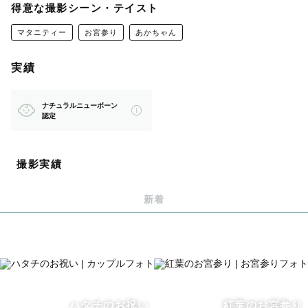
得意な撮影シーン・テイスト
マタニティー
お宮参り
あかちゃん
📸撮影について
赤ちゃん、お子様、ファミリー撮影が得意です。
実績
大好きな人との‪ ”‬かわいい︎︎‪”‬ 写真をお撮りします！
マタニティやカップル、フレンド撮影ももちろん可能で
ナチュラルニューボーン
す。
認定
いつもの「私たち」を残せるように、お話をしながらゆっ
くり楽しく撮影をしていきます。
撮影実績
恥ずかしがり屋の方、カメラが苦手な方、大丈夫です。
気がつけば楽しんでいる自分がそこにいます！
新着
🗓撮影可能日
平日、土日可能
ハタチのお祝い
紅葉のお宮参り