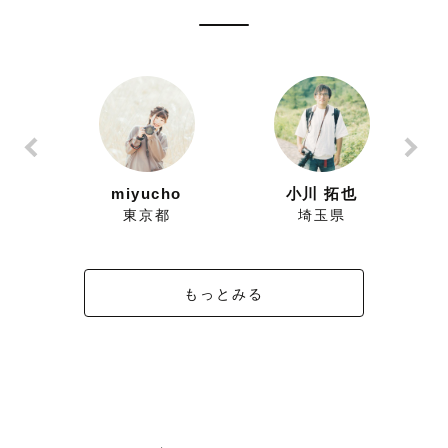
ずにこ
miyucho
小川 拓也
県
東京都
埼玉県
もっとみる