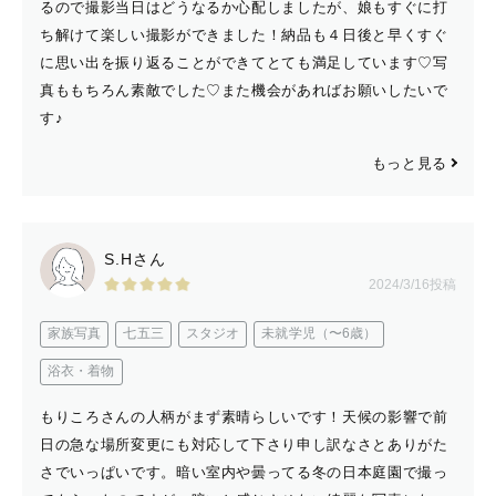
るので撮影当日はどうなるか心配しましたが、娘もすぐに打
ち解けて楽しい撮影ができました！納品も４日後と早くすぐ
に思い出を振り返ることができてとても満足しています♡写
真ももちろん素敵でした♡また機会があればお願いしたいで
す♪
もっと見る
S.Hさん
2024/3/16投稿
家族写真
七五三
スタジオ
未就学児（〜6歳）
浴衣・着物
もりころさんの人柄がまず素晴らしいです！天候の影響で前
日の急な場所変更にも対応して下さり申し訳なさとありがた
さでいっぱいです。暗い室内や曇ってる冬の日本庭園で撮っ