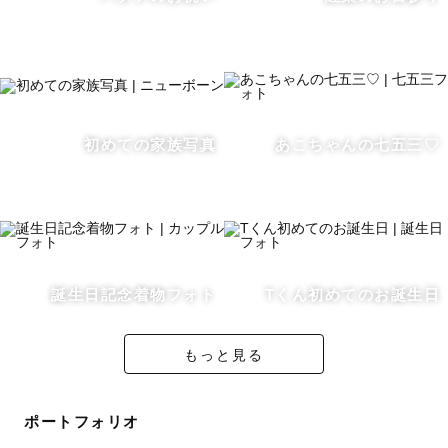
午前中が可能枠となっておりますが、午後にすることも可
能な為まずはご相談をお願いいたします😊
🗾🚃撮影地域 ・交通費
全国どこへでも駆けつけます。
初めての家族写真
あこちゃんの七五三♡
エリア対応外の場所は交通費をご負担いただく可能性がご
ざいます。予めご了承ください。
👩わたし について
誕生日記念着物フォト
Tくん初めてのお誕生日
最後までご覧いただきありがとうございます！
海崖山、自然が大好き。絶景を求めてどこへでも行くゆる
もっと見る
っとした富山県民です！
０歳の男の子を子育て中♡
ポートフォリオ
好きな動物はアザラシ。