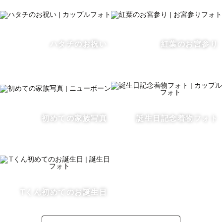
能な為まずはご相談をお願いいたします😊

ハタチのお祝い
紅葉のお宮参り
🗾🚃撮影地域 ・交通費

全国どこへでも駆けつけます。

エリア対応外の場所は交通費をご負担いただく可能性がご
ざいます。予めご了承ください。

初めての家族写真
誕生日記念着物フォト
👩わたし について

最後までご覧いただきありがとうございます！

海崖山、自然が大好き。絶景を求めてどこへでも行くゆる
っとした富山県民です！

０歳の男の子を子育て中♡

好きな動物はアザラシ。
Tくん初めてのお誕生日