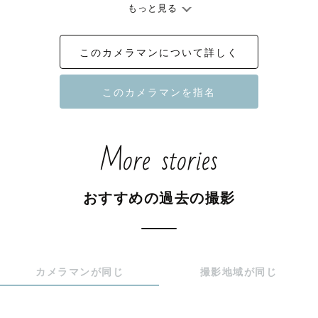
うに、、、

もっと見る
このカメラマンについて詳しく
📸撮影について

赤ちゃん、お子様、ファミリー撮影が得意です。

大好きな人との‪ ”‬かわいい︎︎‪”‬ 写真をお撮りします！

マタニティやカップル、フレンド撮影ももちろん可能で
す。

More stories
いつもの「私たち」を残せるように、お話をしながらゆっ
くり楽しく撮影をしていきます。

恥ずかしがり屋の方、カメラが苦手な方、大丈夫です。

おすすめの過去の撮影
気がつけば楽しんでいる自分がそこにいます！

カメラマンが同じ
撮影地域が同じ
🗓撮影可能日

平日、土日可能

午前中が可能枠となっておりますが、午後にすることも可