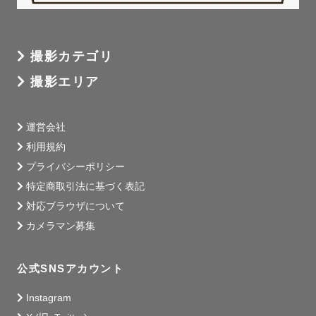
交通費を別途相談させていただく場合もございますが

全国ご依頼承っております❀

撮影カテゴリ
撮影エリア
 ▹◃ 過去の撮影都道府県 ▹◃ 

北海道/青森/山形(庄内・山形市)/岩手/東京/ 神奈川  / 埼
玉 /千葉 / 茨城 

運営会社
/ 群馬/長野/山梨 /静岡/ 愛知/岐阜/石川/兵庫 /京都/大阪/
利用規約
和歌山/滋賀

プライバシーポリシー
/山口/福岡/大分/熊本/宮崎/北海道/沖縄（本島・石垣島・
特定商取引法に基づく表記
宮古島・久米島）

対応ブラウザについて
カメラマン募集
旅行が好きでカメラを持って4０県

旅行した経験があり、ほぼ全国の

公式SNSアカウント
おすすめ撮影スポットを熟知しております。

.

Instagram