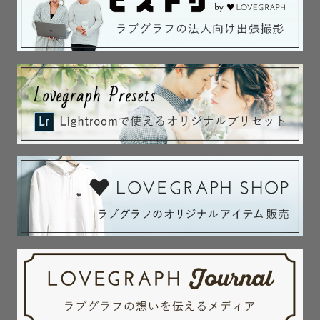
.

✿ゆうかりす。ってどんな人？✿

旅行とカメラが大好きな32歳です！

出身の兵庫、大学は大分・イギリス、現在は関東に7年住ん
でいます！

海外旅行が好きで今まで２５カ国行ったことがあります🌎
✈️

フッ軽さ、よく言って頂ける親しみやすさを活かして、

ゲスト様らしさを大切にありのままのゲスト様のカタチを
残します🕊️

ーーーーーーーーーー

.

✿✈️県外撮影について✿
