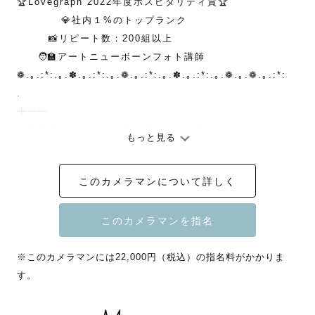
🏆Lovegraph 2022年度ホスピタリティ賞🏆

        　💎社内１%のトップランク

　　　📸リピート数：200組以上

　　🧑‍🏫アートニューボーンフォト講師

❁.｡.:*:.｡.✽.｡.:*:.｡.❁.｡.:*:.｡.✽.｡.:*:.｡.❁.｡.❁.｡.:*:

.

╋━━

　家族のストーリーに寄り添うカメラマン　

もっと見る
　　　　　　　　　　　　　　　　 ━━━╋

このカメラマンについて詳しく
カメラマンになって7年、ウエディング・マタニティフォト 
から始まり

ニューボーン〜七五三　まで同じご家族様を撮影させてい
ただけることが多いです！

※このカメラマンには22,000円（税込）の指名料がかかりま
数回の撮影を経て一緒に思い出話をしたり、家族の成長を
す。
写真と共に見守らせて頂いております🕊️

.
