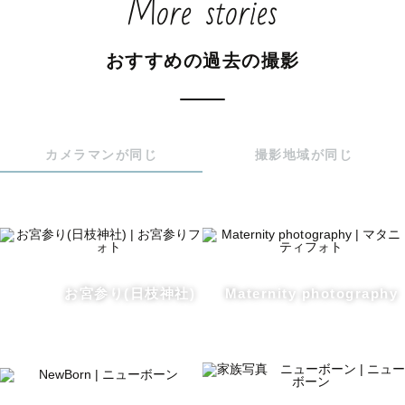
More stories
▶︎  ୨୧　私の写真に込める思い  ୨୧

おすすめの過去の撮影
私が過去に経験した様々なことから、

˗ˏˋ『当たり前』で普段気づかない『日常の幸せな瞬間』に

　　　　　　　　1人でも多くの人に気づいてほしい ˎˊ˗

カメラマンが同じ
撮影地域が同じ
という思いで19歳の時にカメラを始め

今でも同じ気持ちで撮影しております。

いつかの未来で、「この時を写真に残しててよかった」

と思ってもらえるようなお写真を残していきたいです✽

お宮参り(日枝神社)
Maternity photography
👘七五三

かしこまった写真だけでなく、お子様がその日のいつもと
違う様子に

そわそわして緊張している姿、時には嫌がって泣いてしま
う姿、
