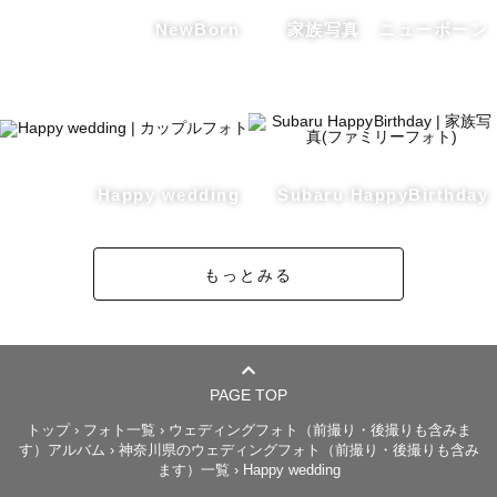
また、笑顔で駆け回るありのままの今の姿を残しておりま
NewBorn
家族写真 ニューボーン
す。

素敵な日になるように、少しでもお子様と仲良くなるため
に

しっかりとヒアリングを行っておりますので事前のやりと
りが多くなります。

予めご了承ください。

Happy wedding
Subaru HappyBirthday
お昼前後の時間帯は神社が混み合いますので、9時スタート
や14時以降がおすすめです✨

もっとみる
【貸出可能小物】

女の子：番傘・手毬

男の子：番傘・剣

PAGE TOP
.

トップ
›
フォト一覧
›
ウェディングフォト（前撮り・後撮りも含みま
す）アルバム
›
神奈川県のウェディングフォト（前撮り・後撮りも含み
ます）一覧
›
Happy wedding
 👶お宮参り
