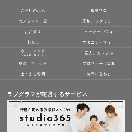
ニューボーンフォトの経験を活かして主役の赤ちゃんを可
ご利用の流れ
撮影料金
愛く撮影します。

もちろん赤ちゃんだけでなく、お子様を見て幸せに微笑ん
カメラマン一覧
家族、ファミリー
でいるパパママ、

お宮参り
ニューボーンフォト
おじいさまおばあさまも素敵に残しますのでお任せくださ
い！

七五三
マタニティフォト
.

ウェディング
恋人、カップル
(前撮り、後撮り)
友達、フレンド
プロフィール写真
🤰マタニティフォト

一人の女性が母になる大切な時間を思いと共に大切な写真
よくある質問
お問い合わせ
と思っています。

『マタニティのゆうかりす 。』と周りのカメラマンからも
ラブグラフが運営するサービス
言われるので、

ポージングや撮影場所、妊婦さんへの気遣いを含め安心し
てお任せください！
