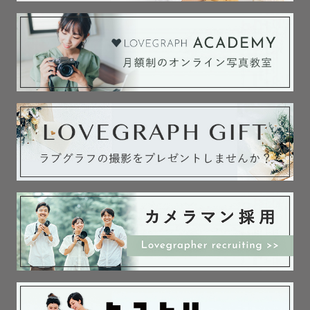
🍼アートニューボーンフォト

”生まれてきてくれて、ありがとう”の想いを形に、

あっという間に成長してしまう新生児の姿を写真に残した
いと思っています。

200件以上撮影経験があるニューボーンフォトの講師で
す。

安心してお任せいただければと思います。

୨୧テイスト

お花とアンティーク小物を使用した撮影が得意です❀

アートニューボーンでは、お子様だけでなく

ペットやご家族の日常写真も一緒に残しています。

ーーーーーーーーーー
