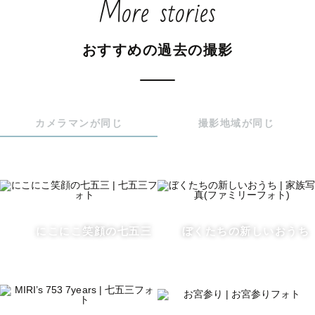
More stories
✏️ご指名をいただいた場合には、下記のサービスをさせて
いただきます。

おすすめの過去の撮影
①アイテム無料貸し出し 

 🌷造花ブーケ

・ナチュラル系ブーケ

・チューリップ

・紫陽花

カメラマンが同じ
撮影地域が同じ
🍁七五三アイテム

・紙風船

・狐のお面

・和傘

にこにこ笑顔の七五三
ぼくたちの新しいおうち
🎂バースデーアイテム

・Halfbirthdayタペストリー

・キッズ用三角帽子(白)

・バースデーガーランド(水色系)
