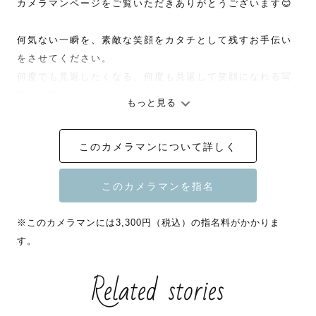
カメラマンページをご覧いただきありがとうございます😊

何気ない一瞬を、素敵な笑顔をカタチとして残すお手伝い
をさせてください。

何度でも見返したくなる、何度も見返して笑顔になれる写
真をお届けします！

もっと見る
このカメラマンについて詳しく
📷撮影について

「どんなカメラマンなんだろう」「上手く写れるかな」と
不安はたくさんあると思います。

ゲストさまのご希望に添えるよう、事前に丁寧にヒアリン
※このカメラマンには3,300円（税込）の指名料がかかりま
グさせていただきますのでご安心ください☺︎

す。
オンラインでの事前打ち合わせも可能です！

Related stories
また、撮ってみたい写真などございましたら、お気軽にご
相談ください！

撮影自体が楽しく思い出に残るよう精一杯撮影させていた