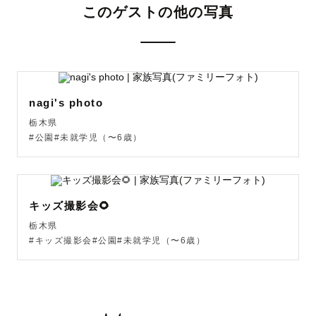
このゲストの他の写真
だきます！

 🌿撮影可能エリアについて 

栃木県 / 茨城県 / 埼玉県 を中心に活動しております。

nagi's photo
往復交通費が3000円を超える場合は、別途交通費のご負担
栃木県
をお願いしております。

#公園#未就学児（〜6歳）
ご予約前に必ずご確認ください。

🗓 撮影日について

キッズ撮影会🌻
基本的には「土日祝」のご対応となります！

栃木県
事前にご連絡いただけましたら、平日でも調整可能な場合
#キッズ撮影会#公園#未就学児（〜6歳）
がございます。

お気軽にご相談ください！
