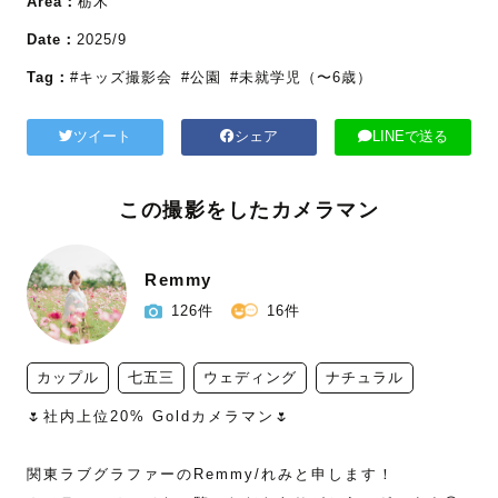
Area：
栃木
Date：
2025/9
Tag：
#キッズ撮影会
#公園
#未就学児（〜6歳）
ツイート
シェア
LINEで送る
この撮影をしたカメラマン
Remmy
126件
16件
カップル
七五三
ウェディング
ナチュラル
🌷社内上位20% Goldカメラマン🌷

関東ラブグラファーのRemmy/れみと申します！
