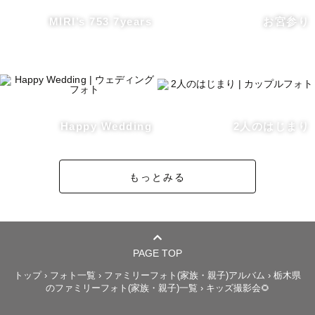
MIRI’s 753 7years
お宮参り
②納品枚数 

通常は75枚以上のデータお渡しのお約束ですが、指名して
いただいた方には90枚以上納品させていただきます。

皆様とお会いできることを楽しみにしております♡
Happy Wedding
2人のはじまり
もっとみる
PAGE TOP
トップ
›
フォト一覧
›
ファミリーフォト(家族・親子)アルバム
›
栃木県
のファミリーフォト(家族・親子)一覧
›
キッズ撮影会🌻