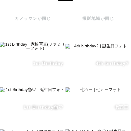
＜撮影について＞

カメラマンが同じ
撮影地域が同じ
＊初めての方も安心していただけるよう、

　事前に打ち合わせを行います。

　ZOOMでの打ち合わせも対応可能です。

　撮影場所や写真のイメージ、服装など

　なんでもご相談ください！

1st Birthday
4th birthday?
＊指名料は季節によって変動します。

＊基本的に札幌近郊・十勝での活動ですが

　事前にご相談いただければエリア外も

　対応可能です。

　エリアによっては別途交通費や宿泊費の

1st Birthday🎂♡
七五三
　ご負担をお願いする場合がございます。

＊日程に関しては×もしくは△でも
