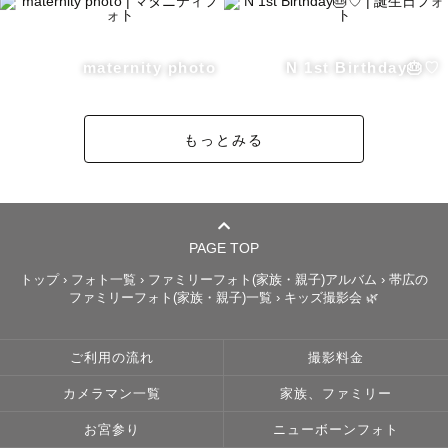
　撮影可能な場合がございます。

お会いできる日を楽しみにしています🕊️
maternity photo
N 1st Birthday🎂♡
もっとみる
PAGE TOP
トップ
›
フォト一覧
›
ファミリーフォト(家族・親子)アルバム
›
帯広の
ファミリーフォト(家族・親子)一覧
›
キッズ撮影会 🌿
ご利用の流れ
撮影料金
カメラマン一覧
家族、ファミリー
お宮参り
ニューボーンフォト