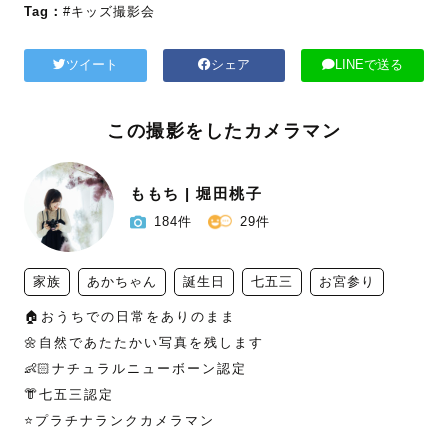
Tag：
#キッズ撮影会
ツイート
シェア
LINEで送る
この撮影をしたカメラマン
ももち | 堀田桃子
184件
29件
家族
あかちゃん
誕生日
七五三
お宮参り
🏠おうちでの日常をありのまま

🌼自然であたたかい写真を残します

👶🏻ナチュラルニューボーン認定

👘七五三認定

⭐️プラチナランクカメラマン
