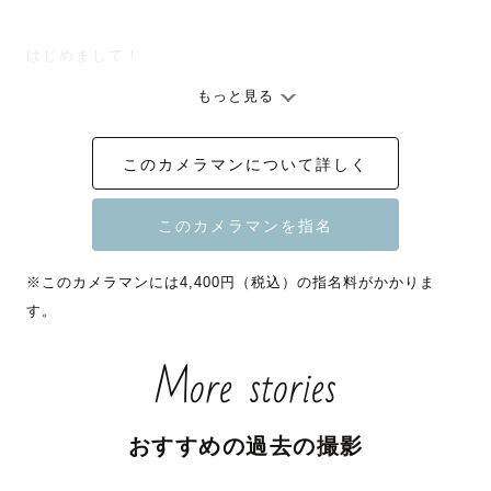
はじめまして！

北海道Lovegrapherのももちです🍑

もっと見る
平日は会社員のため、撮影は基本的に

このカメラマンについて詳しく
土日祝でお願いしております。

🌿撮影への想い

いつもどおりの日々の中に散りばめられた

※このカメラマンには4,400円（税込）の指名料がかかりま
小さな幸せに気づいてほしい、そんな思いを

す。
込めてシャッターを切っています。

記憶はいつしか薄れていくものですが、

More stories
写真はその時の空気感をぎゅっと詰め込んで

形として残すことができます。

何年か先、写真を見返した時に「あのとき

おすすめの過去の撮影
あんなことあったね」と記憶を紐解く

お手伝いができたらうれしいです☺️
