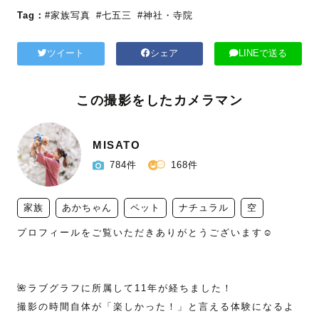
Tag：
#家族写真
#七五三
#神社・寺院
ツイート
シェア
LINEで送る
この撮影をしたカメラマン
MISATO
784件
168件
家族
あかちゃん
ペット
ナチュラル
空
プロフィールをご覧いただきありがとうございます☺️

🌺ラブグラフに所属して11年が経ちました！

撮影の時間自体が「楽しかった！」と言える体験になるよ