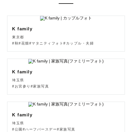
※七五三、お宮参り等の撮影時間は60分前後、その他は90
分以内です。

※混雑日程(3月4月10月11月)はお時間を限定しており、予
約後にお時間調整をお願いする場合がございます。

K family
※混雑日程(3月4月10月11月)は埼玉や千葉など都内から離
東京都
れている撮影地は原則受付停止しております。

#秋#花畑#マタニティフォト#カップル・夫婦
※予定が×になっていても場所や時間により撮影できる場合
がございます。公式LINEよりお問い合わせください。

※早朝・深夜などの時間外撮影、前日の急なご予約も対応
可能です、ご相談くださいませ。

K family
※都内から離れている場合、別途交通費をいただく場合が
埼玉県
ございます。

#お宮参り#家族写真
※他社の出張サービスにも同じお名前のカメラマンがいら
っしゃるようですが、ラブグラフ/みてね以外は別の方です
K family
埼玉県
#公園#ハーフバースデー#家族写真