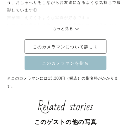
う、おしゃべりをしながらお友達になるような気持ちで撮
影しています◎

声が聞こえてくるような写真が好きです☺️

いつもの日常を切り取るようなご家族撮影、お子さま撮
もっと見る
影、ペット撮影を得意としており、

人見知りのお子さまでも仲良くなれることが多いです☻

このカメラマンについて詳しく
わんちゃんと一緒に暮らしています🐶

カメラマンが本業です◎

※このカメラマンには13,200円（税込）の指名料がかかりま
全国どこへでもそのハッピー切り取りに行きます！✈️

す。
Related stories
※指名料はご予約の時期によって変動いたします。ご了承
このゲストの他の写真
くださいませ。
