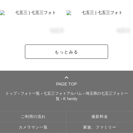
七五三
七五三
もっとみる
PAGE TOP
トップ
›
フォト一覧
›
七五三フォトアルバム
›
埼玉県の七五三フォト一
覧
›
K family
ご利用の流れ
撮影料金
カメラマン一覧
家族、ファミリー