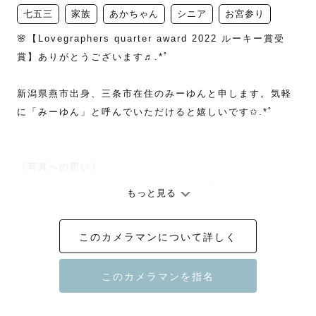
七五三
家族
あかちゃん
シニア
お宮参り
🌸【Lovegraphers quarter award 2022 ルーキー賞受
賞】ありがとうございます♬.*ﾟ

新潟県燕市出身、三条市在住のみーゆんと申します。気軽
に「みーゆん」と呼んでいただけると嬉しいです✩.*˚

《写真への思い》

私は小学生の頃から、「今この瞬間は二度とない」という
もっと見る
思いで写真を撮ってきました。

このカメラマンについて詳しく
その思いは今も変わっていません。

今ある幸せ、今この瞬間を残しておける方法が、写真だと
思っています。
