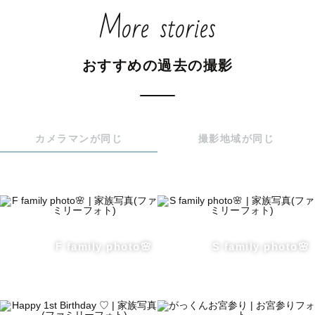
More stories
記憶として忘れても、写真を見るとその時の温かさを感じ
ることができる。。

おすすめの過去の撮影
大好きな人との思い出、赤ちゃんがお腹にいるたった10ヶ
月の幸せな瞬間、1日1日と違う子供の成長、家族での思い
出、おじいちゃんおばあちゃんの笑顔…

カメラマンが同じ
撮影地域が同じ
その時その時の小さな幸せな瞬間をぜひ一緒に残していき
ましょう✩.*˚

《 自己紹介 》

普段は高齢者施設で運動指導員をしています！

F family photo🌸
S family photo🌸
高齢者の方への接し方も得意なので、おじいちゃんおばあ
ちゃんとの思い出もぜひ残してみませんか？(*^^*)介助も
できるのでお気軽にご相談ください♬.*ﾟ
