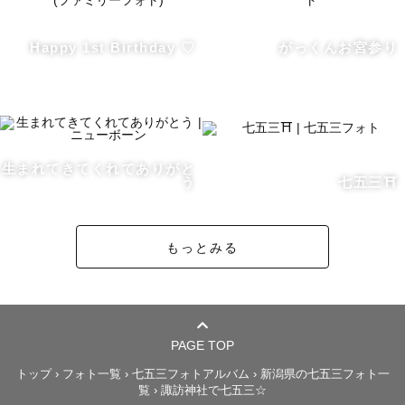
《撮影について》

Happy 1st Birthday ♡
がっくんお宮参り
写真を撮られ慣れていないから…と不安な方も多いと思い
ますが、ポージングや小物使いのご提案も可能ですのでご
安心ください✩.*˚

事前にLINEや電話やメールなどご希望の連絡手段にてコミ
生まれてきてくれてありがと
ュニケーションを取らせていただきますので、お気軽に悩
う
七五三⛩️
みや要望などを伝えていただき、撮影当日は思いっきり楽
しみましょう♬.*ﾟ

もっとみる
皆様にお会いできることを楽しみにしております✩.*˚

みーゆん♬.*ﾟ
PAGE TOP
トップ
›
フォト一覧
›
七五三フォトアルバム
›
新潟県の七五三フォト一
覧
›
諏訪神社で七五三☆