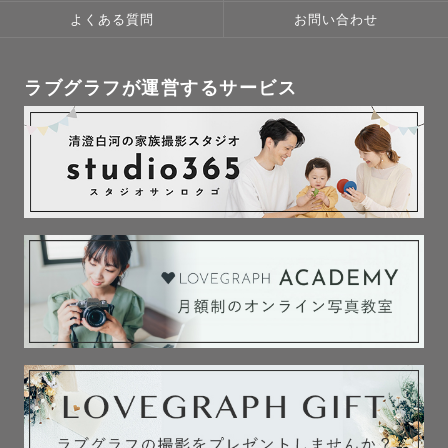
🔸2人目のお子様のマタニティ撮影や初宮参り

よくある質問
お問い合わせ
ママのお体の負担や、上のお子様も不安定な時期。

ラブグラフが運営するサービス
私自身２歳差育児を経験しています。

上のお子様への声かけ、下の子のお世話、最大限サポート
させて頂きます。

🔸お宮参りや七五三

神様にご挨拶に行く大切な行事。

神社での節度ある振る舞いはもちろん、ご家族での特別な
１日を大切に、撮影をすすめてまいります。

人気の神社様は繁忙期には週３回や１日２回お伺いするこ
とも。

毎回下見も行いますので、当日のご案内はお任せくださ