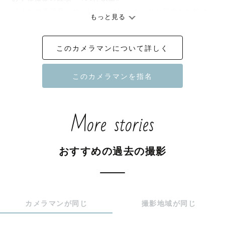
「うちの子可愛い❤️」がいっぱいつまったお写真をお届け
もっと見る
します！

このカメラマンについて詳しく
🌱人見知りさん、イヤイヤさんも大丈夫！

　　お子様のご機嫌最優先ですすめていきます

🌱記念の集合写真＋親子遊びの元気写真を撮影！

　　あの手、この手、子どもの興味がひかれるアレコレを
More stories
出し尽くします

🌱初めてのおでかけも安心！

おすすめの過去の撮影
　　産後ママの体調とお子様のお世話もしっかりフォロー
します

　　産後ヨガと親子ふれあい遊び講師として６年の活動歴
あり

カメラマンが同じ
撮影地域が同じ
🌱今だけのお子さまの成長をクローズアップ！
