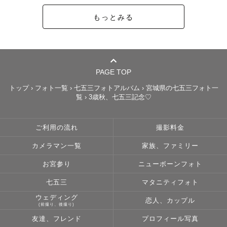
様のペースで撮影します。

もっとみる
「和やかな撮影時間」を作るのが得意です♪

🔸小さなお子さま撮影

PAGE TOP
トップ
›
フォト一覧
›
七五三フォトアルバム
›
宮城県の七五三フォト一
覧
›
3歳秋、七五三記念♡
生活リズムや好きな遊びなど、打ち合わせでお子さまのこ
とをお伺いしております。

ご利用の流れ
撮影料金
ご家族と同じ目線でお子さまを見守りながら、撮影をすす
カメラマン一覧
家族、ファミリー
めていきます。

お宮参り
ニューボーンフォト
親子の活動を長らく続けているためか、

七五三
マタニティフォト
「すごく人見知りなのに、今日は大丈夫みたいです！」と

ウェディング
恋人、カップル
言っていただくことがとても多いです♡

(前撮り、後撮り)
友達、フレンド
プロフィール写真