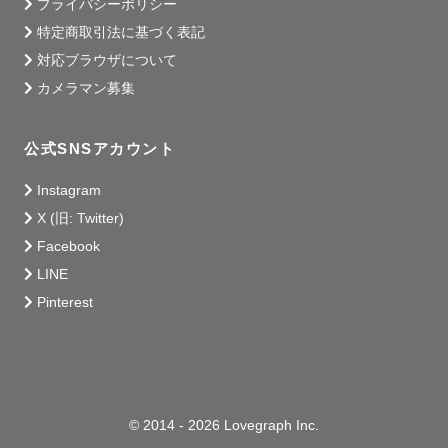
プライバシーポリシー
特定商取引法に基づく表記
対応ブラウザについて
✨✨

カメラマン募集
泣いている子どもを抱っこして、

そろそろ寝るかと思ったのに寝てくれなくて、

公式SNSアカウント
何とかおんぶして晩御飯作り終わったら、

Instagram
目の前に広がっているのは散らかったおもちゃたち。

X (旧: Twitter)
Facebook
子どもを見てはお世話して、

あれこれやることで頭がいっぱい。

LINE
Pinterest
日常はバタバタ過ぎていく

© 2014 - 2026 Lovegraph Inc.
そんな時に「写真」を見ると、
