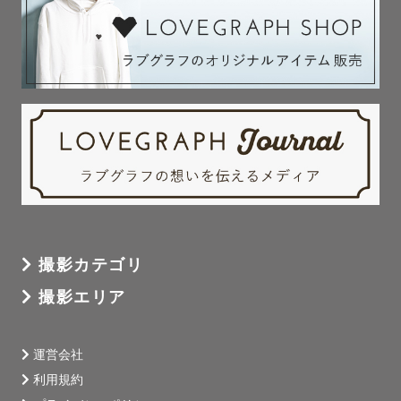
うちの子可愛い❤️ と言いながら

日々、シャッターを切っております😆😆

【日程について】

移動時間により撮影時間の調整をお願いすることがござい
ます。

早朝・夜間の撮影はお受けしておりません。

【交通費超過なくお伺いできる地域】

仙台市・富谷市・名取市・岩沼市・多賀城市・塩竈市・川
撮影カテゴリ
崎町・大河原町等

撮影エリア
基本、公共交通機関での移動となります。

これ以外の地域はお伺いができない日もございます🙇‍♀️

運営会社
利用規約
その他ご質問等ありましたら、お気軽にご相談ください。
