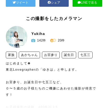
ツイート
シェア
LINEで送る
この撮影をしたカメラマン
Yukiha
142件
20件
家族
あかちゃん
お宮参り
誕生日
七五三
はじめまして🍀

東北Lovegrapherの「ゆきは」と申します。

お宮参り、お誕生日や七五三など、

０〜５歳のお子様たちのご機嫌にあわせた撮影が得意で
す！

お子様撮影の経験　400件以上‼️
