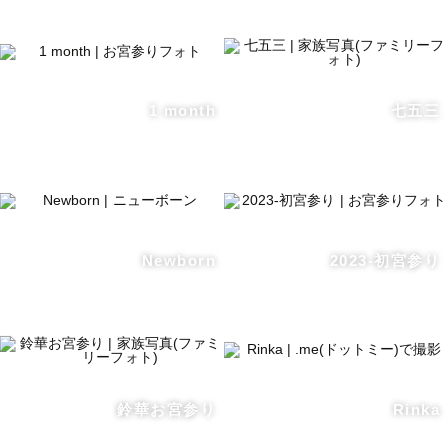
　私も二児のママ。この時のこれが可愛い！！は心に刻ま
れています

1 month
七五三
🔸出張撮影は柔軟な対応ができます。

場所選び、服装、小物、産衣の着方、ご祈祷の予約など、
こだわりたいことも、不安なことも、事前にお打ち合わせ
します。

Newborn
2023-初宮参り
初めての方も安心してお任せください！

🔸当日、ドキドキしますか？？

撮影されることに慣れていない、、、人がほとんどです！

鈴華お宮参り
Rinka
おしゃべりしながら、時には休憩をはさんで、ゲストの皆