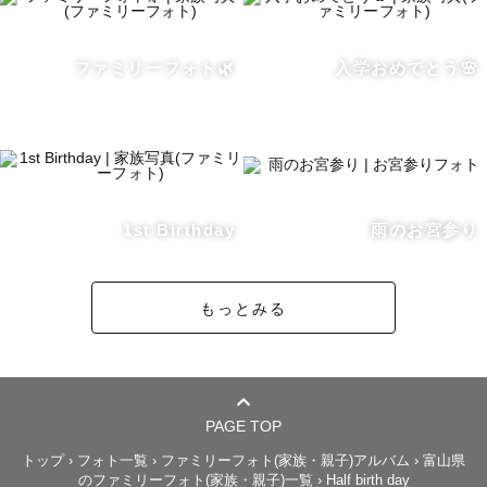
す。

◎木製バースデープレート

◎木製753プレート

ファミリーフォト🌿
入学おめでとう🌸
◎紙風船

◎吹き戻し

◎ブーケ（ホワイト、ピンク、ひまわり）

◎ウエディングベール

ご利用の際には、事前にお知らせ下さい。

1st Birthday
雨のお宮参り
もっとみる
PAGE TOP
トップ
›
フォト一覧
›
ファミリーフォト(家族・親子)アルバム
›
富山県
のファミリーフォト(家族・親子)一覧
›
Half birth day