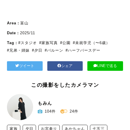
Area：
富山
Date：
2025/11
Tag：
#スタジオ
#家族写真
#公園
#未就学児（〜6歳）
#兄弟・姉妹
#夕日
#バルーン
#ハーフバースデー
ツイート
シェア
LINEで送る
この撮影をしたカメラマン
もみん
104件
24件
家族
夕日
お宮参り
あかちゃん
七五三