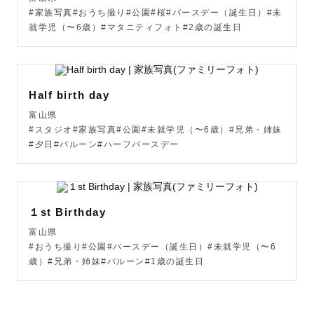
写真というカタチで残しませんか？

#家族写真#おうち撮り#公園#桜#バースデー（誕生日）#未
就学児（〜6歳）#マタニティフォト#2歳の誕生日
子供が大きくなってから、ふと見返して

「こんな頃もあったな…」「こんなに大きくなって」とあ
の頃の頑張りや、不安、楽しかったこと、嬉しかったこ
Half birth day
と、

富山県
『何気ない日常の幸せ』

#スタジオ#家族写真#公園#未就学児（〜6歳）#兄弟・姉妹
『特別な日の幸せ』

#夕日#バルーン#ハーフバースデー
を思い出していただけるような1枚を残させて下さい😌

📷撮影に関して

１st Birthday
当日までに、撮影のシチュエーションの詳細を一緒に考え
ていきましょう。

富山県
#おうち撮り#公園#バースデー（誕生日）#未就学児（〜6
「どんな写真を残したいのか」「どんな場所で撮影したい
歳）#兄弟・姉妹#バルーン#1歳の誕生日
のか」など色々と教えて下さい！

撮影に不安を感じられる方もいらっしゃると思います。

「どんなことが不安なのか」なども教えていただけると、