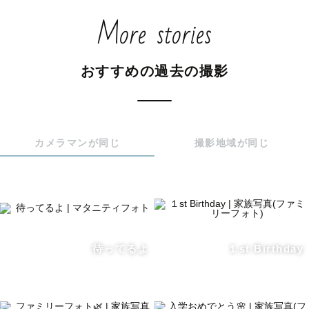
不安の解消方法を一緒に考えさせていただきます。

More stories
撮影中は皆さんに楽しんでいただけよう、私自身も全力で
楽しみながら撮影させていただきます🌟

おすすめの過去の撮影
🗾撮影エリアについて

富山県在住のため、撮影エリアは基本的に富山県内、もし
くは石川県内とさせていただきます。

（交通費が3000円以上かかる場合には、ゲスト様にご負担
カメラマンが同じ
撮影地域が同じ
いただくことになりますのでご了承下さい。）

📅スケジュール

・土日祝日中心に活動しております。

※平日も対応可能な場合がございます。事前にInstagram
のDMにてご相談下さい。

待ってるよ
１st Birthday
🧺貸し出し小物について

撮影で使用していただける小物も豊富に準備しておりま