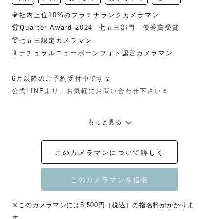
💎社内上位10%のプラチナランクカメラマン

🏆Quarter Award 2024  七五三部門　優秀賞受賞

👘七五三認定カメラマン

🍼ナチュラルニューボーンフォト認定カメラマン

6月以降のご予約受付中です☺️

公式LINEより、お気軽にお問い合わせ下さい🌷

＊＊＊＊＊＊＊＊＊＊＊＊＊＊＊＊＊＊＊＊＊＊＊＊＊＊
もっと見る
＊＊＊＊

このカメラマンについて詳しく
初めまして！

北陸Lovegrapherの、もみんと申します。

ご覧いただきありがとうございます。

※このカメラマンには5,500円（税込）の指名料がかかりま
す。
🌷自己紹介
