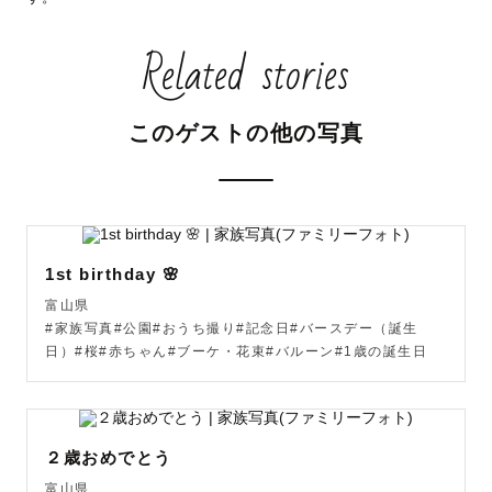
改めまして、”もみん”と申します。

Related stories
気軽に”もみんさん” ”もみさん” ”もーみん” などお好きなよ
うに呼んで下さい‼︎

普段は4歳の女の子と2歳の男の子の子育て中のママです。

このゲストの他の写真
ファミリー、お子様の撮影はお任せ下さい✨

🌷撮影への思い

「ママLovegrapherだから撮れる1枚」

をお届けしたいと思います。

1st birthday 🌸
富山県
母親として、

#家族写真#公園#おうち撮り#記念日#バースデー（誕生
子どもたちの成長はあっという間で、自分が気づかないう
日）#桜#赤ちゃん#ブーケ・花束#バルーン#1歳の誕生日
ちにいろんなことができるようになっていきます。

嬉しい反面、「もうあの頃のあの子はいないんだな…」と
寂しく感じることもあります。

２歳おめでとう
そんな何気ない一瞬を忘れてしまわない為に。

富山県