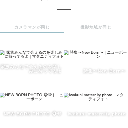
✽ 一人ひとりの想いに丁寧に寄り添います🌱

1994年生まれの31歳、福岡市出身です！

カメラマンが同じ
撮影地域が同じ
大学では福祉を学び、独学で保育士資格を取得しました。

森のようちえんや放課後等デイ、子育て支援センター、大
手子ども写真スタジオでの勤務を経験しています。

撮られるのが苦手な方も、つられてうっかり笑顔になって
しまうような楽しい撮影を心がけています。

家族みんなで会えるのを楽し
みに待ってるよ
詩集〜New Born〜
おすまし顔やクールな顔、照れた表情や泣き顔などいろん
な表情も大切に、あなたの今を残します😉

【撮影について📸】

「撮られるのは苦手」「うまく笑えるかな・・」「いい写
NEW BORN PHOTO 🐵🩵
Iwakuni maternity photo
真を撮ってもらえるかな・・」

そんな方も、最後には「楽しかった〜！！」と笑顔で撮影