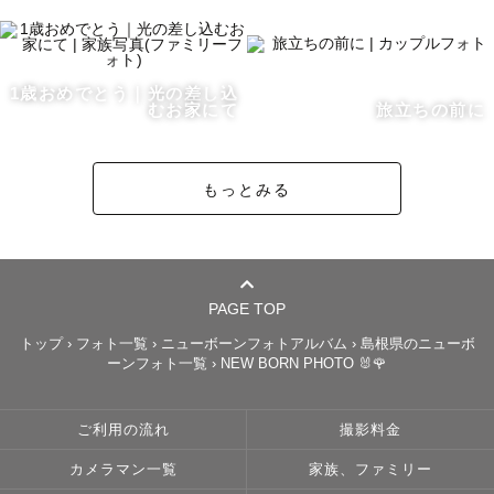
を終えられます☺️

撮影の前には丁寧にヒアリングさせていただき、

1歳おめでとう｜光の差し込
一人ひとりの想いに沿った撮影ができるようご提案いたし
むお家にて
旅立ちの前に
ます。

撮影に向けて不安な点やご要望などございましたら、遠慮
もっとみる
なくお申し付けください🙌

必要に応じてzoomやLINE通話での打ち合わせも行ってお
ります。

✽撮影ジャンル：お宮参り/マタニティフォト/バースデーフ
PAGE TOP
ォト/ファミリーフォト/七五三/ウエディングフォト/カップ
トップ
›
フォト一覧
›
ニューボーンフォトアルバム
›
島根県のニューボ
ーンフォト一覧
›
NEW BORN PHOTO 🐰🌹
ルフォト..etc　

【撮影への想い🎈】

ご利用の流れ
撮影料金
カメラマン一覧
家族、ファミリー
お渡しする写真はもちろん、当日までに至るプロセスや撮