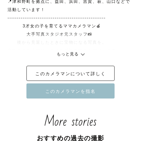
📍津和野町を拠点に、益田、浜田、吉賀、萩、山口などで
活動しています！

----------------------------------------------------

   　　3才女の子を育てるママカメラマン🍎

　　　　大手写真スタジオ元スタッフ📸

　　後から見返したときに宝物になる写真を。

家族の今を大切に、幸せな撮影体験をお届けします

もっと見る
----------------------------------------------------

このカメラマンについて詳しく
はじめまして🌱

島根県西部在住の「おかゆ」です！

気軽に「おかゆ」「おかゆちゃん」「おかゆさん」と呼ん
でいただけると嬉しいです😉

More stories
【おかゆってこんな人💡】

✽ その人らしい笑顔を引き出す「にこにこカメラマン」😊

おすすめの過去の撮影
✽ バチっと決まった写真も、自然体な写真も残します◎
