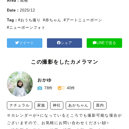
Area：
島根
Date：
2025/12
Tag：
#おうち撮り
#赤ちゃん
#アートニューボーン
#ニューボーンフォト
ツイート
シェア
LINEで送る
この撮影をしたカメラマン
おかゆ
78件
40件
ナチュラル
家族
神社
あかちゃん
屋内
※カレンダーが×になっているところでも撮影可能な場合が
ございますので、お気軽にお問い合わせください🙌✨
