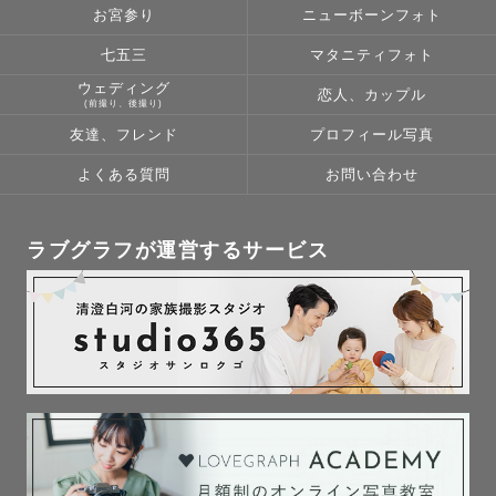
影そのものすべてが、私たちが提供する大切なサービスだ
お宮参り
ニューボーンフォト
と考えています。

七五三
マタニティフォト
心を込めて、幸せな撮影体験をお届けします🕊️

ウェディング
恋人、カップル
写真を見返したときに、この時楽しかったよね〜！と、幸
(前撮り、後撮り)
せや愛をたっぷり感じられるお写真を残していきたいです
友達、フレンド
プロフィール写真
😌🤍

よくある質問
お問い合わせ
どうぞよろしくお願いいたします！

【撮影地域🗾】

ラブグラフが運営するサービス
津和野町を拠点に、益田、浜田、吉賀、萩、山口などで活
動しています！

車でお伺いしますので、地方での撮影はお任せください🚗

撮影料には3000円分の交通費が含まれています。

超過分はゲスト様にご負担いただく形となりますので、気
になる方はご相談ください。
