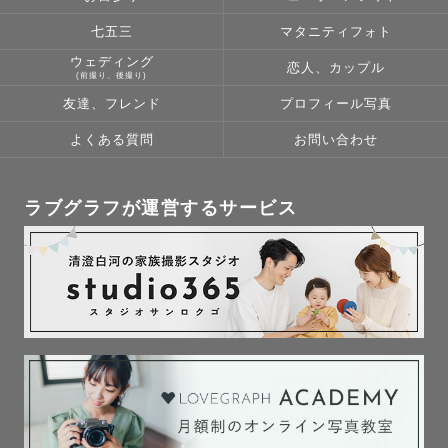
七五三
マタニティフォト
🥇ラブグラフ上位20％カメラマン

ウェディング
恋人、カップル
(前撮り、後撮り)
⭐️ゲスト満足度　平均評価5.0☆☆☆☆☆(MAX)

友達、フレンド
プロフィール写真
🗓️年間撮影件数150件以上

🙇指名率90％以上

よくある質問
お問い合わせ
🤱ナチュラルニューボーン認定フォトグラファー

ラブグラフが運営するサービス
👶お宮参り認定フォトグラファー

👘七五三認定フォトグラファー

💐ウエディング認定フォトグラファー

👨‍❤️‍💋‍👨LGBTQ＋フレンドリー認定フォトグラファー

💒和装婚礼前撮り大歓迎！多数経験あります

和装婚礼衣装（お着物）レンタルは格安価格でご案内が可