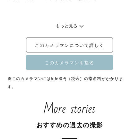
もっと見る
このカメラマンについて詳しく
🚙詳しい交通費のご負担詳細につきましては、ページ最下
部をご確認ください🚙

※このカメラマンには5,500円（税込）の指名料がかかりま
す。
More stories
🉐８・9月　指名料割引いたします🍉

まだまだ暑い時期の撮影は、

室内（おうち）フォトがおすすめです🏠

おすすめの過去の撮影
また、ロケーション撮影の場合はなるべく短いお時間で、

たくさんのバリエーションを撮影していきます。
