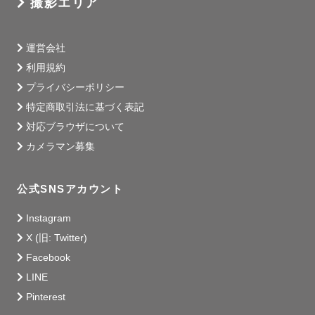
撮影エリア
　※別日に改めてご祈祷される場合はこの限りではありま
せん。

運営会社
利用規約
プライバシーポリシー
特定商取引法に基づく表記
🎉サプライズ大好き🎉

対応ブラウザについて
誰かを驚かせたい時は私の出番です！

カメラマン募集
成功させるために、一生懸命考えます。

一緒にサプライズ時間を楽しみましょう！

公式SNSアカウント
あなたの家族の一員として…一緒に考え、一緒に笑い、

一緒に泣かせてください。

Instagram
X (旧: Twitter)
Facebook
LINE
Pinterest