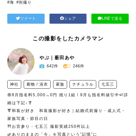
#海
#街撮り
ツイート
シェア
LINEで送る
この撮影をしたカメラマン
やぶ｜薮田あや
642件
246件
神社
着物 / 浴衣
家族
ナチュラル
七五三
🉐8月指名料5,000→0円 残り1組！9月も指名料値引中🍉詳
細は下記↓🎐

👘和装が好き　和装撮影が好き｜結婚式前撮り・成人式・
家族写真・節目の日

⛩️お宮参り・七五三 撮影実績250件以上

🌿ありのままの「今」を写真という”記憶”に
