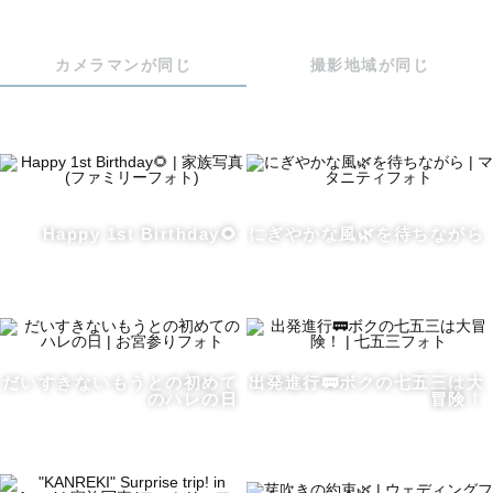
「暑いから…💦」と臆せず、暑さ対策をしながら、スピー
ディに、外撮影を楽しみましょう！

カメラマンが同じ
撮影地域が同じ
この暑い時期に撮影いただく皆様に向けて、

指名料の早期申込割引を行います！

🎇８月の撮影は指名料0円

Happy 1st Birthday🌻
にぎやかな風🌿を待ちながら
🎐9月の撮影は指名料3,000円でお受けいたします

※ラブグラフ経由・スタンダードプラン以上の御依頼に限
ります。

 ご不明点ございましたら先にLINEを頂ければご回答いた
します！

だいすきないもうとの初めて
出発進行🚃ボクの七五三は大
のハレの日
冒険！
お申込み時は指名料が加算されていますが、

御依頼を頂いた後当方で変更いたします。どうぞご安心く