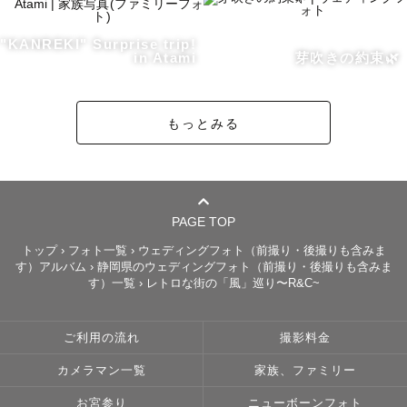
ださい。

撮影前のご相談等でも、内容についてご案内いたします。

"KANREKI" Surprise trip!
撮影についての不安がある方は

in Atami
芽吹きの約束🌿
いつでもお気軽に公式LINEよりお問い合わせください☺️

もっとみる
＊ごあいさつ＊

はじめまして！

数多のカメラマンの中から、

PAGE TOP
私のカメラマンページをご覧いただきありがとうございま
トップ
›
フォト一覧
›
ウェディングフォト（前撮り・後撮りも含みま
す）アルバム
›
静岡県のウェディングフォト（前撮り・後撮りも含みま
す！

す）一覧
›
レトロな街の「風」巡り〜R&C~
ラブグラファー「やぶ」と申します。

やぶさん、とお声がけいただけると嬉しいです！

ご利用の流れ
撮影料金
カメラマン一覧
家族、ファミリー
お宮参り
ニューボーンフォト