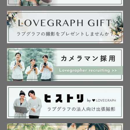
能です。

撮影小物もお貸し出し可能です！（和傘・緋毛氈）

👘お着物を着ての撮影はお任せください👘

和装のマナーもバッチリ！

是非、お着物での撮影にもお呼び立てください👘

七五三・お宮参り撮影時にお母様がお着物を着る場合も

その都度お直ししております。

🌾神社・お寺さまでの撮影　お任せください🌾

⏬️撮影経験のある神社仏閣さまは下記参照⏬️

静岡県内の神社さま、

山梨県・神奈川県の一部の神社さまにて
