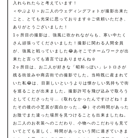
入れられたらと考えています！
＜やぶより＞お二人のウェディングフォトが撮影出来た
こと、とても光栄に思っております☺️ご依頼いただき、
ありがとうございました！
1ヶ所目の撮影は、強風に吹かれながらも、寒い中たく
さん頑張ってくださいました！撮影に関わる人間全員
が、強風と戦っていました😂あそこでチームワークが出
来たと言っても過言ではありませんね☺️
2ヶ所目は、お二人が好きな「昭和っぽい」レトロさが
残る街並みや商店街での撮影でした。当時既に産まれて
いた私😂は、目新しいというよりは懐かしい気持ちで街
を巡ることが出来ました。撮影許可を飛び込みで取ろう
としてくださったり…（取れなかったんですけどね！ま
たその後の小芝居が面白かった…😂）その時間があった
お陰でまた違った場所を見つけることも出来ましたね。
お二人のお衣装へのこだわり、小物へのこだわりも見て
いてとても楽しく、時間があっという間に過ぎていきま