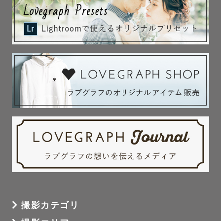
多数の撮影経験があります。

お宮参り、七五三など

神社さまでのご祈祷を含む撮影の際は是非ご用命くださ
い！

　🚨別途撮影許可・シャッター料がかかる場合がありま
す。

　お参りする神社さまが確定しましたら、ご希望の神社さ
まへお問い合わせをお願いいたします。

　また、シャッター料がかかる場合はゲスト様のご負担と
なります。ご了承ください。

　⛩️各神社様での撮影は、ご祈祷をすることが前提となり
ます⛩️

　ご祈祷の予定がある方のみ、撮影同行をお受けいたしま
撮影カテゴリ
す。予めご了承ください。
