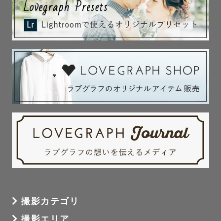
って心配でした。

だからその気持ちは

よーーーく分かります！

でも安心してください。

人見知りさんも 

泣き虫さんも 

元気いっぱいさんも 

イヤイヤ期さんも 

大歓迎です！！！ 

撮影カテゴリ
撮影エリア
どんな姿も全部が今のお子さんらしい
