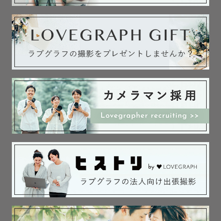
　撮影を嫌がらないか心配

・元気に動き回って、ちゃんと撮れるか不安

・ママがいないと不安になっちゃうから、

　ソロ写真が撮れるかな？

・撮影中、ずっと機嫌よくいてくれるか心配

など、心配なこと、不安なことが

たくさんあると思います。

大人だってどんなふうに進むのか

分からないと不安になりますよね。

私も息子の撮影を頼むとき

「泣かないかな？」

「周りに迷惑かけないかな？」
