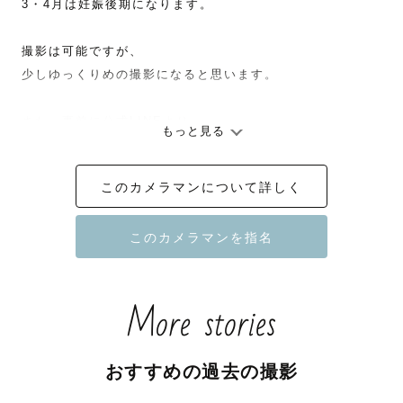
3・4月は妊娠後期になります。

撮影は可能ですが、

少しゆっくりめの撮影になると思います。

また、事前に公式LINEより

もっと見る
場所や撮影内容を

ご相談いただけますと嬉しいです！

このカメラマンについて詳しく
4月中旬からはしばらく

お休みさせていただきますので、

ご了承いただけますと幸いです。

More stories
おすすめの過去の撮影
ーーーーー
