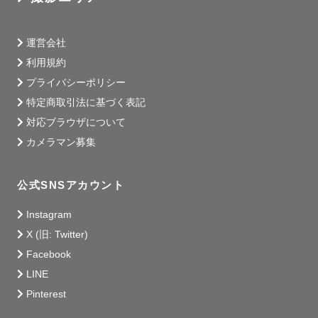
かけがえのない愛しい姿だと思っています。

運営会社
利用規約
プライバシーポリシー
もちろん笑顔の写真も大切！

特定商取引法に基づく表記
対応ブラウザについて
その上で、

カメラマン募集
泣き顔も怒っている顔も

ちょっと不安そうにしている顔も

思わず笑っちゃう面白い顔も

公式SNSアカウント
全部その日の思い出として

Instagram
残したいと思っています。

X (旧: Twitter)
Facebook
LINE
撮影が予定通りに進まなくても

Pinterest
何かトラブルが起こっても
