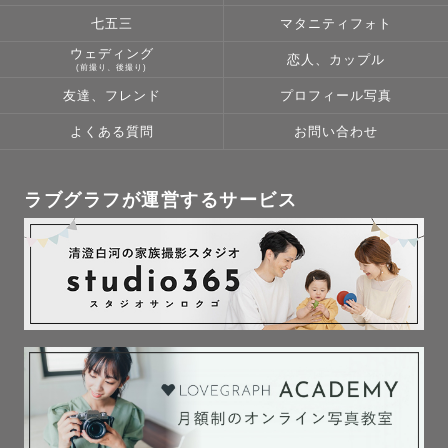
ママの気持ちに寄り添った

七五三
マタニティフォト
撮影をしていきたいと思ってます！

ウェディング
恋人、カップル
(前撮り、後撮り)
友達、フレンド
プロフィール写真
よくある質問
お問い合わせ
＊撮影に対する想い＊

ラブグラフが運営するサービス
初めての出張撮影

ドキドキ、ワクワクすると同時に

特にお子さんの撮影だと、

・人見知りや場所見知りで

　泣いちゃうんじゃないか…

・イヤイヤ期真っ只中で
