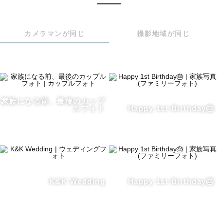
ꕤ︎︎2歳男の子ママ

カメラマンが同じ
撮影地域が同じ
ꕤ︎︎元小学校教員

ꕤ︎︎ナチュラルニューボーン認定カメラマン

ꕤ︎︎お宮参り認定カメラマン

ꕤ︎︎七五三認定カメラマン

家族になる前、最後のカップ
ルフォト
Happy 1st Birthday🎂
＊りーこってどんな人？＊

2歳の男の子のママをしています👦

K&K Wedding
Happy 1st Birthday🎂
息子が生まれてから、

より子どもの可愛さ、面白さを

感じるようになりました。
