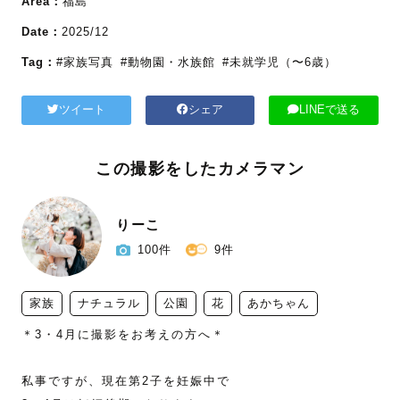
Area：
福島
Date：
2025/12
Tag：
#家族写真
#動物園・水族館
#未就学児（〜6歳）
ツイート
シェア
LINEで送る
この撮影をしたカメラマン
りーこ
100件
9件
家族
ナチュラル
公園
花
あかちゃん
＊3・4月に撮影をお考えの方へ＊

私事ですが、現在第2子を妊娠中で
