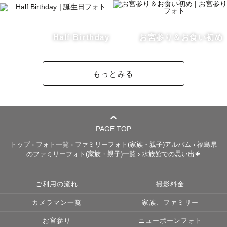
今はイヤイヤ期に苦戦しながら

日々子育てしています(笑)

Half Birthday
お宮参り＆お食い初め
もっとみる
栃木県で育ち、

結婚後は転勤族となり

愛知→福島と引っ越してきました！

まだしばらくは福島県にいる予定です🍑

PAGE TOP
結婚前は小学校教員をしていました。

トップ
›
フォト一覧
›
ファミリーフォト(家族・親子)アルバム
›
福島県
のファミリーフォト(家族・親子)一覧
›
水族館での思い出🐠
幼稚園・小学校・中学校の

教員免許を持っています。

ご利用の流れ
撮影料金
カメラマン一覧
家族、ファミリー
息子の成長を綺麗な写真に残したいと思い

カメラを本格的に始めました。

お宮参り
ニューボーンフォト