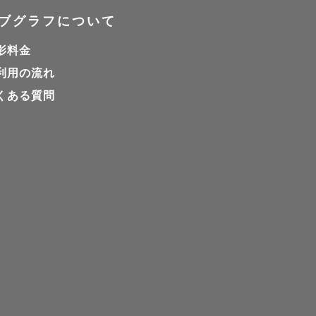
ブグラフについて
影料金
利用の流れ
くある質問


たします。
