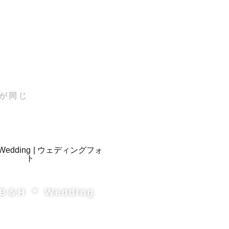
。

or14時以
が同じ
様にてご用
B＆H ＊ Wedding
がございま