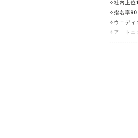
✧社内上位
✧指名率90
✧ウェディ
✧アートニ
-------------
はじめまし
多くのカメ
『特別な一
見た人が思
カメラマン