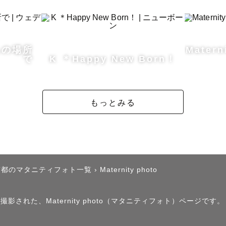
お問い合わせください！

日祝問わずご依頼を承っております！

つもの場所
Matern
で
K ＊Happy New Born！
は時期により変動する場合がございます。

もっとみる
ってどんなひと？✤ 

京都のマタニティフォト一覧
›
Maternity photo
ルウェディング💍、お着物撮影👘、赤ちゃん👶キッズ
影された、Maternity photo（マタニティフォト）ページです。
柔らかい色味の写真が大得意です！
