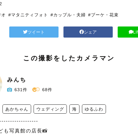
2
ジオ
#マタニティフォト
#カップル・夫婦
#ブーケ・花束
ツイート
シェア
L
この撮影をしたカメラマン
みんち
631件
68件
あかちゃん
ウェディング
海
ゆるふわ
------------------

も写真館の店長📸
