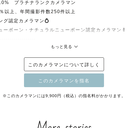
10%　プラチナランクカメラマン

％以上、年間撮影件数250件以上

ング認定カメラマン💍

ューボーン・ナチュラルニューボーン認定カメラマン🍼

------------------

もっと見る
このカメラマンについて詳しく
て！ラブグラフカメラマンの　みんち　です。

ラマンの中から私のページをご覧いただきありがとうご
日も何気ない日常も、幸せな非日常に』をモットーに、

※このカメラマンには9,900円（税込）の指名料がかかります。
わず笑顔になる、幸せな写真をお届けします🫧

人生を歩みはじめた日から
