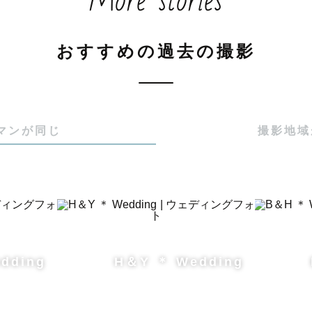
More stories
人生に寄り添えるカメラマン” でありたいと思っています
素敵な思い出を残しましょう！

おすすめの過去の撮影
や七五三のご依頼は、

時間帯は神社さんが大変混み合いますので、9時スタート
マンが同じ
撮影地域
がおすすめです✨

考慮し、小物類の貸し出しは行っておりません。ゲスト
いたします。

11月の秋の繁忙期のご予約オープンいたしました！

dding
H＆Y ＊ Wedding
×や△のところも撮影時間や場所によって対応可能な場合