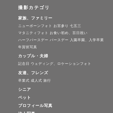
✧元子ども写
撮影カテゴリ
家族、ファミリー
北海道札幌
ニューボーンフォト
お宮参り
七五三
現在転勤族
マタニティフォト
お食い初め、百日祝い
ハーフバースデー
バースデー
入園卒園、入学卒業
都内の音楽
年賀状写真
０歳から７
カップル・夫婦
スタジオ時
記念日
ウェディング、ロケーションフォト
マタニティ
友達、フレンズ
ドレスとお
卒業式
成人式
旅行
シニア
どんなお子
ペット
一緒に遊び
プロフィール写真