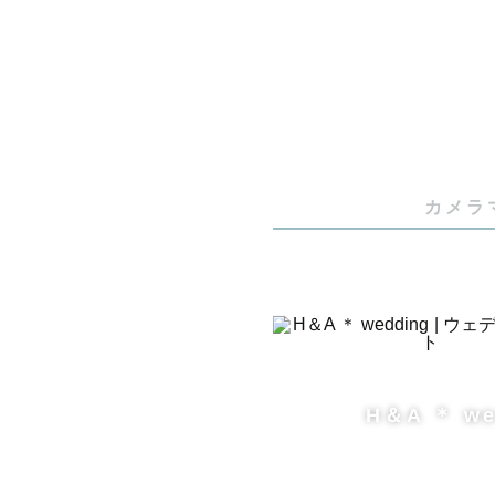
”あなたの
ぜひ一緒に
★お宮参り
お昼前後の
カメラ
降スタート
※衛生面を
意をお願い
✳︎10月
H＆A ＊ we
✳︎予定が