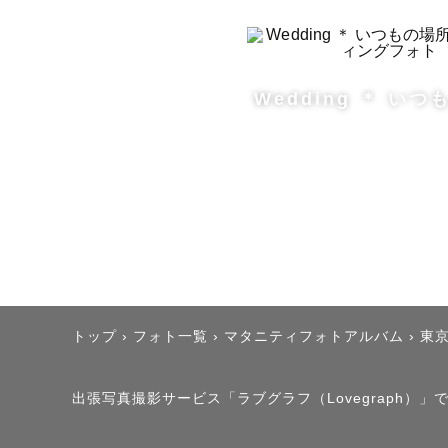
す。

　お気軽に
　平日・土
Wedding ＊ い
✳︎指名料
✤ みんち 
トップ
›
フォト一覧
›
マタニティフォトアルバム
›
東
✧ナチュラ
す！

出張写真撮影サービス「ラブグラフ（Lovegraph）」で撮
✧ふんわり