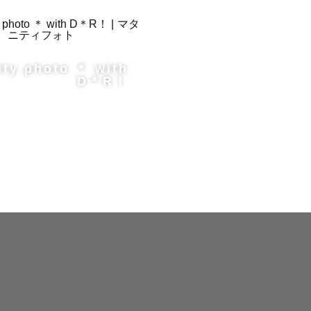
ity photo ＊ with
D＊R！
写真が得意で