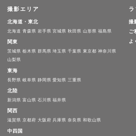
真館の店長📸

撮影エリア
ラ
北海道・東北
撮
市生まれ、生粋の道産子

北海道
青森県
岩手県
宮城県
秋田県
山形県
福島県
ご
の夫と一緒に東京に住んでいます。

よ
関東
大学卒業後、こどもスタジオのカメラマンとして

茨城県
栃木県
群馬県
埼玉県
千葉県
東京都
神奈川県
山梨県
歳のお子様を中心に撮影をしていました。

東海
代に年間500件以上のキッズ撮影をしておりました！

長野県
岐阜県
静岡県
愛知県
三重県
やポートレート、成人式写真も撮影経験多数ございます◎
着物の扱いはお任せください！

北陸
新潟県
富山県
石川県
福井県
様ともすぐに仲良くなります❀

関西
ながら、お子様のペースに合わせて自然な表情を撮影い
滋賀県
京都府
大阪府
兵庫県
奈良県
和歌山県
中四国