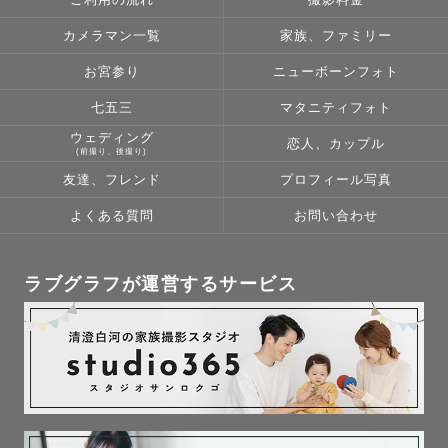
て

カメラマン一覧
家族、ファミリー
０歳から７歳のお子様を中心に撮影をしていました。

スタジオ時代に年間500件以上のキッズ撮影をしておりま
お宮参り
ニューボーンフォト
した！

七五三
マタニティフォト
マタニティやポートレート、成人式写真も撮影経験多数ご
ウェディング
恋人、カップル
ざいます◎

(前撮り、後撮り)
ドレスとお着物の扱いはお任せください！

友達、フレンド
プロフィール写真
よくある質問
お問い合わせ
どんなお子様ともすぐに仲良くなります❀

一緒に遊びながら、お子様のペースに合わせて自然な表情
を撮影いたします。

ラブグラフが運営するサービス
スタジオで着付け・ヘアセットも行っておりましたので

お子様の着付けのお直しも可能です👘

「お参りまでに着崩れちゃったらどうしよう…」と心配な
パパママもご安心ください！

大人の方も、簡単な手直しでしたら対応可能です（帯の結