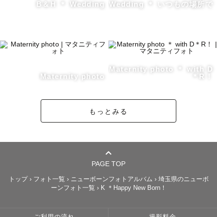
B＆H ＊ Wedding
Wedding ＊ いつもの場所で
✳︎指名料は時期により変動する場合がございます。

Maternity photo ＊ with D
Maternity photo
＊R！
✤ みんち ってどんなひと？✤ 

もっとみる
✧ナチュラルウェディング💍、お着物撮影👘、赤ちゃん👶
キッズ写真が得意です！

✧ふんわり柔らかい色味の写真が大得意です！

✧元子ども写真館の店長📸

PAGE TOP
北海道札幌市生まれ、生粋の道産子

トップ
›
フォト一覧
›
ニューボーンフォトアルバム
›
埼玉県のニューボ
ーンフォト一覧
›
K ＊Happy New Born！
現在転勤族の夫と一緒に東京に住んでいます。

都内の音楽大学卒業後、こどもスタジオのカメラマンとし
ご利用の流れ
撮影料金