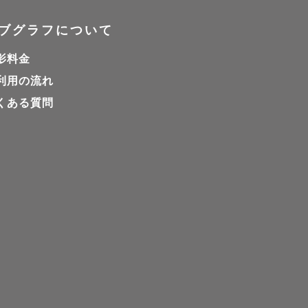
ブグラフについて
📷

影料金
利用の流れ
くある質問
。
