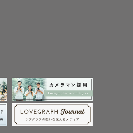
✨

スト様にお
認をお済ま
はご相談く
都度のご確