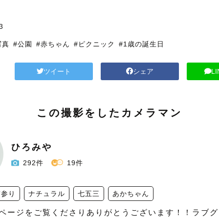
3
写真
#公園
#赤ちゃん
#ピクニック
#1歳の誕生日
ツイート
シェア
L
この撮影をしたカメラマン
ひろみや
292件
19件
宮参り
ナチュラル
七五三
あかちゃん
ページをご覧くださりありがとうございます！！ラブグ