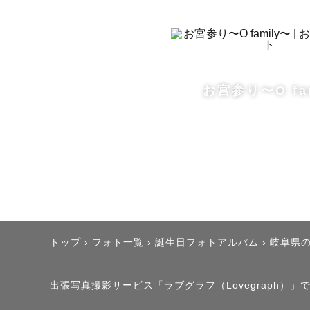
ひろみやの
で対応致し
ただご予約
お宮参り〜O fa
了承くださ
///////////////
……………
トップ
›
フォト一覧
›
誕生日フォトアルバム
›
岐阜県
【ひろみや
出張写真撮影サービス「ラブグラフ（Lovegraph）」で撮影