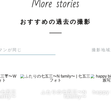
More stories
撮影許可のご確認をお願い致します。

などの撮影は事前申請や使用料のお支払いが必要な場所
おすすめの過去の撮影
2〜3週間必要な場合も。

まれる前にご希望場所へお問い合わせをお願い致します🥺
マンが同じ
撮影地域
の月刊スケジュール📷

きましたので

の七五三
ふたりの七五三〜N
happy
屋外での撮影は早朝もしくは夕方をお勧めいたします。

mily〜
family〜
はエリア外です】の表示がある場合⚠️
