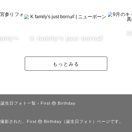
スケジュールによっては交通費が発生するエリア外でも
ます。

後に日程変更される場合は交通費が発生する場合があり
mily〜
K family's just born👶
い。

もっとみる
/////////////////////////

…………………………

の誕生日フォト一覧
›
First 🎂 Birthday
のポイント】

された、First 🎂 Birthday（誕生日フォト）ページです。