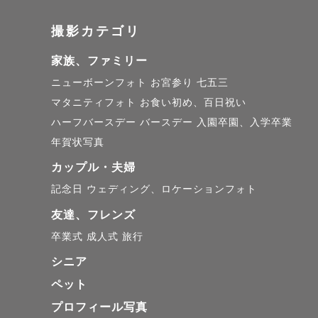
👘着付け
撮影カテゴリ
📷フォト
家族、ファミリー
ニューボーンフォト
お宮参り
七五三
マタニティフォト
お食い初め、百日祝い
👶アート
ハーフバースデー
バースデー
入園卒園、入学卒業
年賀状写真
※頬杖をつ
カップル・夫婦
 ご希望のゲスト様はプレミアムポージング認定のカメラマンをご指名くださ
記念日
ウェディング、ロケーションフォト
い。

友達、フレンズ
※ひろみや
卒業式
成人式
旅行
シニア
ペット
プロフィール写真
……………