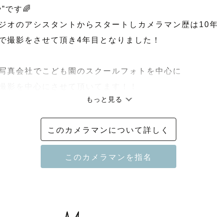
です🌈

ジオのアシスタントからスタートしカメラマン歴は10年目
で撮影をさせて頂き4年目となりました！

写真会社でこども園のスクールフォトを中心に

撮影を中心にさせて頂いてます！！

もっと見る
みやのアルバムで好みのテイストかご確認くださいね！

しくお願いします！！

このカメラマンについて詳しく
…………………………

影時間を過ごして頂くために📷

影をお考えの皆様へ
