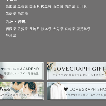
鳥取県
島根県
岡山県
広島県
山口県
徳島県
香川県
愛媛県
高知県
検討中のゲスト様へ】

九州・沖縄
福岡県
佐賀県
長崎県
熊本県
大分県
宮崎県
鹿児島県
討中の方はまずは撮影実績をご覧ください😌

沖縄県
思っていただけましたらご予約のご検討をお願い致します
の撮影許可について】

希望の撮影場所での撮影が可能かのご確認は基本的にゲ
ます。申請の締切などもありますのでご予約前に予め確
事をお勧めします。カメラマンからの申請が必要な場合
された場所でもルールが変更となる場合がありますので