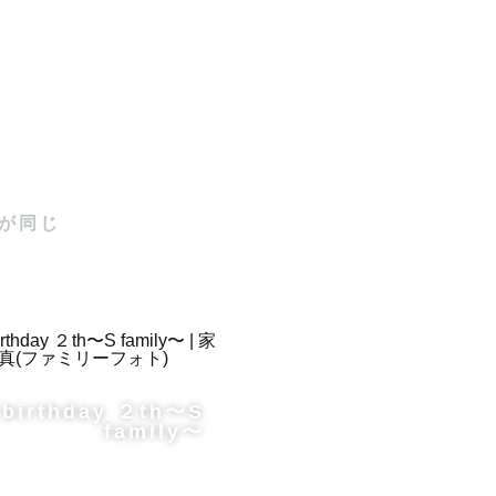
も多くあり


が同じ
 birthday ２th〜S
family〜