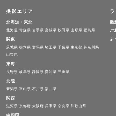
経験あり👘着崩れの対応を撮影中にさせて頂きます！

撮影エリア
ラ
スタジオ勤務経験を活かしたロケ撮影をさせていただきます
北海道・東北
撮
北海道
青森県
岩手県
宮城県
秋田県
山形県
福島県
ご
ニューボーンフォト認定カメラマンです👶

よ
関東
茨城県
栃木県
群馬県
埼玉県
千葉県
東京都
神奈川県
いたり、うつ伏せのポーズは行っておりません。

山梨県
東海
長野県
岐阜県
静岡県
愛知県
三重県
の行えるポージングについては撮影実績をご確認ください
北陸
新潟県
富山県
石川県
福井県
関西
滋賀県
京都府
大阪府
兵庫県
奈良県
和歌山県
…………………………

中四国