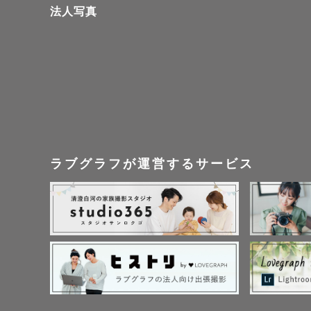
法人写真
【撮影をご
撮影をご検
好みだなと
ラブグラフが運営するサービス
【撮影場所
・また、ご
願いしてい
せいただく
ださい。

・以前撮影