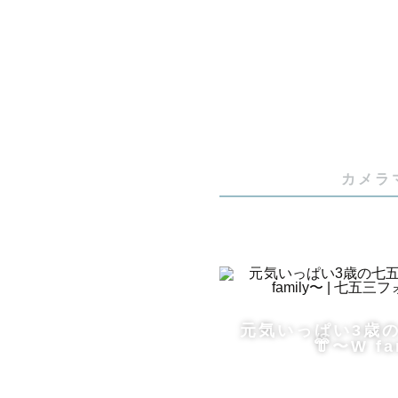
ご予約前に
公園や施設
ます。

申請期限も
ご予約に進
カメラ
📷ひろみや
暑くなって
元気いっぱい3歳
7月8月の
👘〜W fa
⚠️【通常