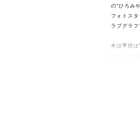
の“ひろみや”
フォトスタ
ラブグラフ
今は平日は
土日に出張
まずはひろ
どうぞよろ
……………
📷楽しい撮
屋外での撮