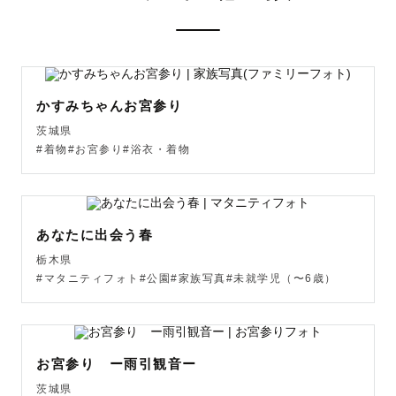
みなさんの希望に寄り添い、一緒に最高の１枚を作り上げ
ることができる存在になりたいと思っています。

かすみちゃんお宮参り
写真を撮られるのは苦手•••という不安も、ぜひお聞かせく
茨城県
ださい！

#着物#お宮参り#浴衣・着物
ゆっくりコミュニケーションをとりながら、一緒に楽しい
時間を過ごしましょう。

あなたに出会う春
栃木県
┈┈　事前打ち合わせについて　┈┈

#マタニティフォト#公園#家族写真#未就学児（〜6歳）
「写真を撮ってもらいたいけれど、どうすれば良いのか分
からない」

お宮参り ー雨引観音ー
という方にもご安心していただけるよう、ご希望の方には
事前の打ち合わせを丁寧にさせていただきます。

茨城県