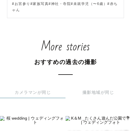
#お宮参り#家族写真#神社・寺院#未就学児（〜6歳）#赤ち
ゃん
※撮影前にオンライン（zoomやLINEテレビ電話など）で
顔合わせをすることも可能です。

不安を少なくして、笑顔の撮影日を迎えていただきたいと
More stories
思います🙆‍♀️

おすすめの過去の撮影
【わたしについて】

茨城県生まれ、宇都宮市在住の北関東民

カメラマンが同じ
撮影地域が同じ
自然と旅行と食べることが好き。

お子さまからご高齢の方まで楽しくコミュニケーションを
取ることが得意です！

150cmの身体を大きく伸ばしたり、コンパクトにまとまっ
たりしながら撮影をしています
