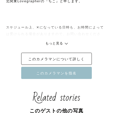
北関東Lovegrapherの『ちこ』と申します。

スケジュール上‪、‪‪✕‬になっている日時も、お時間によって
は受けられる場合がありますので、お問い合わせくださ
い。

もっと見る
このカメラマンについて詳しく
【撮影への想い】

ー大切な瞬間を、大切な思い出にー

Related stories
大切な家族との写真、大好きなパートナーとの記念写真、
仲良しな友人との思い出の写真、日常のほっと安らげる瞬
間を切り取ったような写真

このゲストの他の写真
写真に込める想いは人それぞれです。
