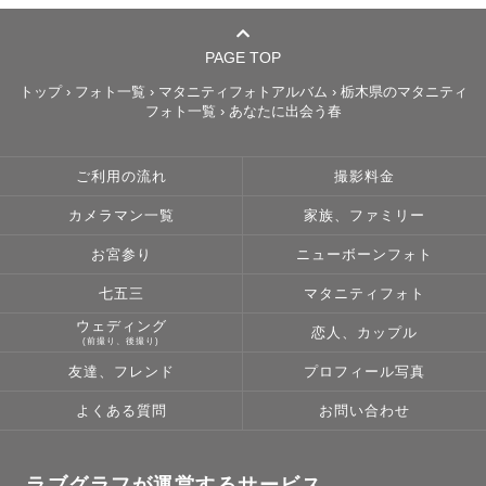
最後までお読みいただたきありがとうございます！

PAGE TOP
皆さまとの出会いを大切に、お会いできることを楽しみに
しております。
トップ
›
フォト一覧
›
マタニティフォトアルバム
›
栃木県のマタニティ
フォト一覧
›
あなたに出会う春
ご利用の流れ
撮影料金
カメラマン一覧
家族、ファミリー
お宮参り
ニューボーンフォト
七五三
マタニティフォト
ウェディング
恋人、カップル
(前撮り、後撮り)
友達、フレンド
プロフィール写真
よくある質問
お問い合わせ
ラブグラフが運営するサービス