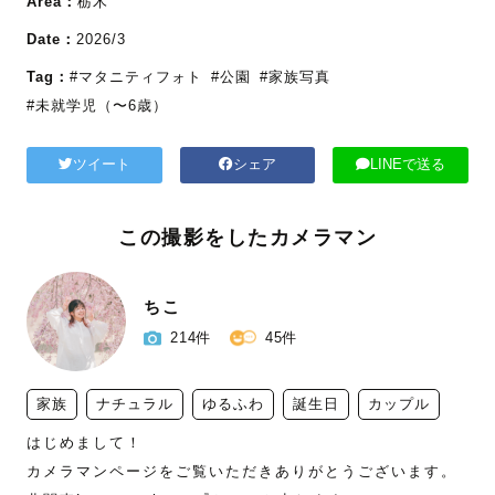
Area：
栃木
Date：
2026/3
Tag：
#マタニティフォト
#公園
#家族写真
#未就学児（〜6歳）
ツイート
シェア
LINEで送る
この撮影をしたカメラマン
ちこ
214件
45件
家族
ナチュラル
ゆるふわ
誕生日
カップル
はじめまして！

カメラマンページをご覧いただきありがとうございます。
