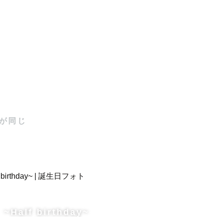
が同じ
~Half birthday~