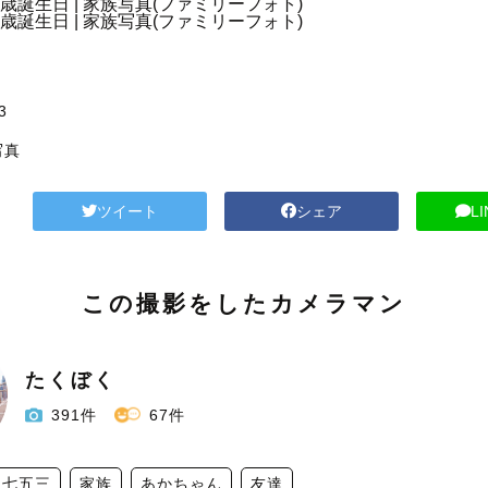
3
写真
ツイート
シェア
L
この撮影をしたカメラマン
たくぼく
391件
67件
七五三
家族
あかちゃん
友達