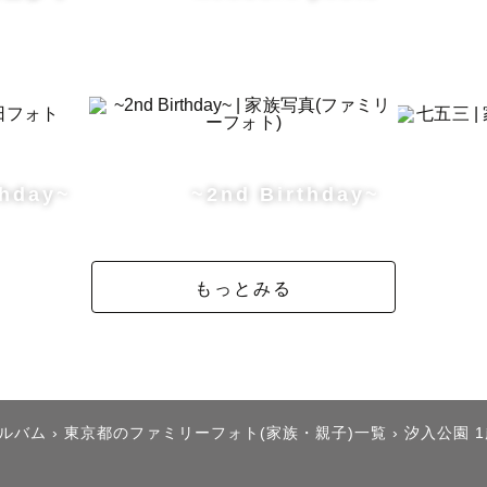
thday~
~2nd Birthday~
もっとみる
アルバム
›
東京都のファミリーフォト(家族・親子)一覧
›
汐入公園 