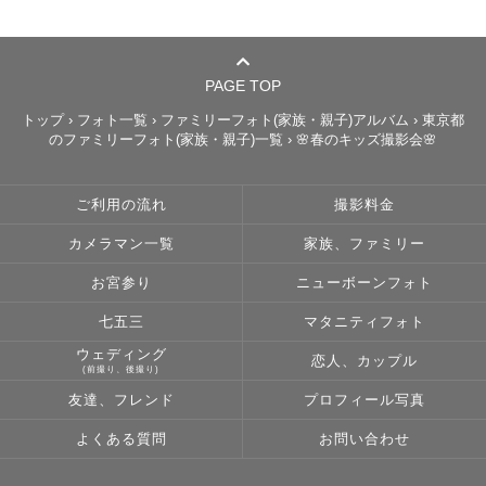
①現在 × 想い

→誰がどんな想いで写真を撮ろうと思ったのか、また撮影
PAGE TOP
の時間が想い出に残るようなものであること

②過去× 記憶

トップ
›
フォト一覧
›
ファミリーフォト(家族・親子)アルバム
›
東京都
のファミリーフォト(家族・親子)一覧
›
🌸春のキッズ撮影会🌸
→写真を見返したときに当時の景色・匂い・音が蘇って思
わず微笑んでしまうこと

③未来×繋がり

ご利用の流れ
撮影料金
→写真をきっかけに第三者との会話や新しい繋がりができ
カメラマン一覧
家族、ファミリー
ること

お宮参り
ニューボーンフォト
写真は想いや感情という「瞬間」を記録すると同時に新し
七五三
マタニティフォト
い繋がりを生み出すツールだと思っています。

ウェディング
恋人、カップル
(前撮り、後撮り)
当時の想いを写真という形で残すこと、写真をきっかけに
友達、フレンド
プロフィール写真
繋がりが生まれ、その感情が引き継がれて永遠になるこ
と、それが私の目指す「あなたの一瞬を、誰かの永遠
よくある質問
お問い合わせ
に。」です📷