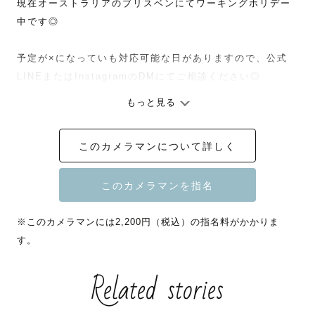
現在オーストラリアのブリスベンにてワーキングホリデー
中です◎

予定が×になっていも対応可能な日がありますので、公式
LINEまたはInstagramのDMにてご相談ください◎

もっと見る
このカメラマンについて詳しく
《 自己紹介 》

はじめまして！

東京都出身のサワラアユです🐟

バックパッカーの経験を活かし、空気感を切り取る撮影が
※このカメラマンには2,200円（税込）の指名料がかかりま
得意です✨✨

す。
Related stories
《 　好きなもの　》

①元バックパッカー！
