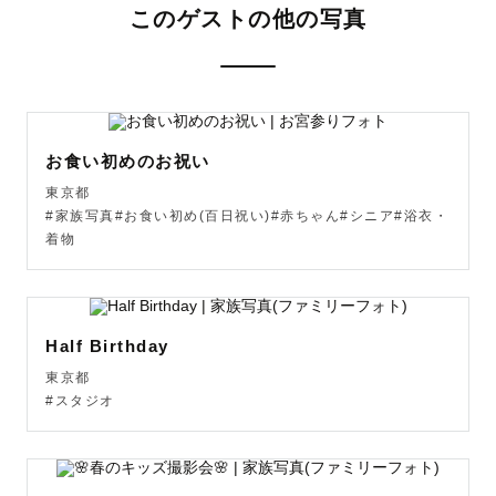
このゲストの他の写真
一人旅が多く、現地の人にオススメを聞いてローカルな場
所を長期間巡るのが好きです◎

行った国→→→オーストラリア・ニュージーランド・台
湾・ドイツ・オーストリア・フィリピン・ベトナム・ウズ
ベキスタン・タジキスタン

お食い初めのお祝い
（カタコトですが、English ・German OK👍 Englisch , 
東京都
Deutsch◎）

#家族写真#お食い初め(百日祝い)#赤ちゃん#シニア#浴衣・
着物
②水族館巡り🐡

見るのも食べるのも大好きなサカナ！水族館は国内外含め
37カ所以上訪問済みです

Half Birthday
③ローカルフード

東京都
カンガルー・ワニ・うさぎ・イルカ・トカゲ・孵化前のア
#スタジオ
ヒルの卵・生肉のたたき

虫以外はなんでも食べます！
