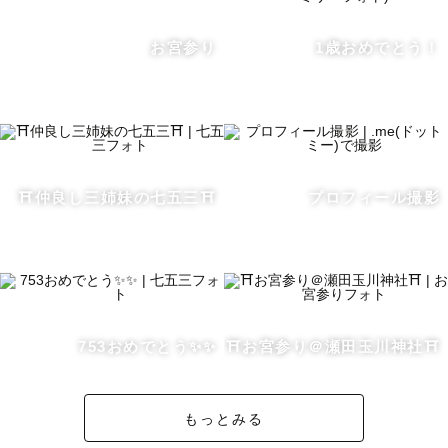
《 撮影許可について 》

お宮参り
1歳おめでとう！
撮影地で撮影許可が必要な場合、原則ゲスト様におこなっ
ていただいております🙇‍♀️

《 想い・「あなたの一瞬を、誰かの永遠に。」 》

皆さんはどんなときに写真を撮りますか？

⛩️仲良し三姉妹の七五三⛩️
プロフィール撮影
記念、記録、なんとなく…。様々な理由があると思います
が、私は心が動いた瞬間をきっかけに人は写真を撮るのだ
と思っています。

.

753おめでとう✨✨
⛩️お宮参り＠瀬田玉川神社⛩️
あなたの心が動いたその瞬間を、永遠にするお手伝いをさ
せていただければと思います✨✨

もっとみる
私は写真を撮るうえで、3つの柱を大切にしています。
