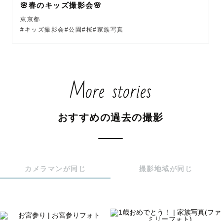
🌸春のキッズ撮影会🌸
東京都
「撮られ慣れてなくてどんな風にしたらいいか分からな
#キッズ撮影会#公園#桜#家族写真
い…」

ご安心ください！会話をしながらゲスト様のご希望に合わ
せたポージングをご提案させていただきます🙆‍♀️

More stories
《 対応可能地域 》

東京・埼玉・神奈川など

おすすめの過去の撮影
その他遠方も対応可能です◎

※交通費が3,000円を超える場合は超過分をお支払い頂く
ことがあります

カメラマンが同じ
撮影地域が同じ
《 撮影の流れ 》

事前にメッセージやzoomで打ち合わせをおこない、ご希望
をお伺いします📷

より素敵な1日になるよう一緒に準備できたらと思います☺️
