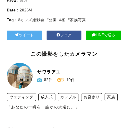
Area：
東京
Date：
2026/4
Tag：
#キッズ撮影会
#公園
#桜
#家族写真
ツイート
シェア
LINEで送る
この撮影をしたカメラマン
サワラアユ
82件
19件
ウェディング
成人式
カップル
お宮参り
家族
「あなたの一瞬を、誰かの永遠に。」
