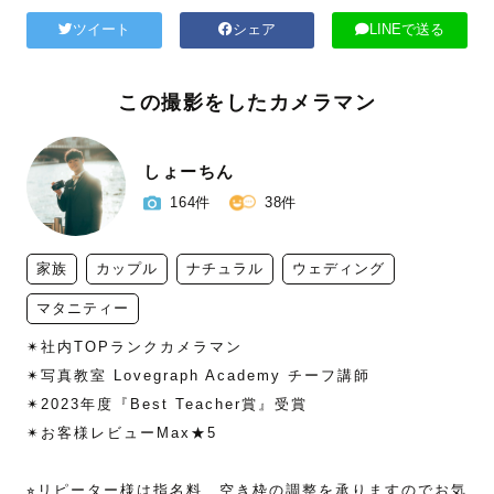
ツイート
シェア
LINEで送る
この撮影をしたカメラマン
しょーちん
164件
38件
家族
カップル
ナチュラル
ウェディング
マタニティー
✴︎社内TOPランクカメラマン

✴︎写真教室 Lovegraph Academy チーフ講師

✴︎2023年度『Best Teacher賞』受賞

✴︎お客様レビューMax★5

⭐︎リピーター様は指名料、空き枠の調整を承りますのでお気