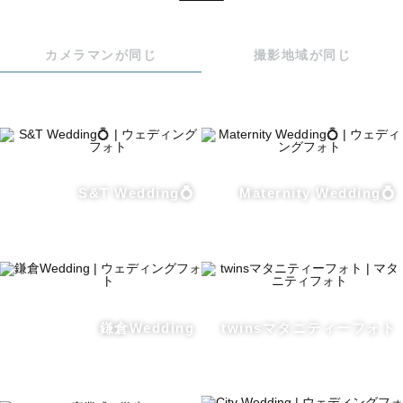
覚悟しておいてください🤩）

カメラマンが同じ
撮影地域が同じ
後日、皆様の笑顔いっぱいの写真があなたの元に届きます
☺️

是非、あなたとあなたの大切な人の笑顔の時間を残すお手
伝いをさせてください。

★交通費について★

S&T Wedding💍
Maternity Wedding💍
東京/神奈川以外の地域についても交通費をいただければど
こでも出張撮影いたします。

鎌倉Wedding
twinsマタニティーフォト