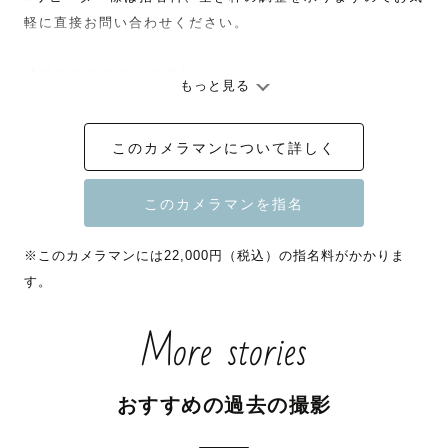
軽に直接お問い合わせください。

【僕の撮影/写真の特徴】

もっと見る
何よりも”楽しい撮影”を皆さんに体験していただくことを
大事にしています。

このカメラマンについて詳しく
写真で残す思いと一緒に、折角の機会、撮影自体も一生の
思い出になるように楽しんでいただきたいと思っていま
す。

ライバルは某テーマパークのT○LとU○Jです🎢

※このカメラマンには22,000円（税込）の指名料がかかりま
す。
最高の写真をお届けする為に、皆さんにやっていただくこ
More stories
とは2つだけです✌️

①事前にどんな写真が撮りたいか僕に伝えていただく。
（一緒に相談しましょう。お電話でもチャットでもOKで
おすすめの過去の撮影
す）

②当日全力で笑っていただく。（僕が全力で笑わせるので