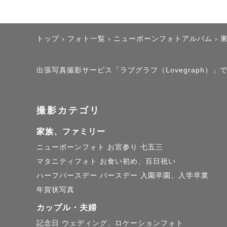
💠社内上位
　スタンダ
トップ
›
フォト一覧
›
ニューボーンフォトアルバム
›
　🆕20
した。

出張写真撮影サービス「ラブグラフ（Lovegraph）」
　　7月中
　指名料は
撮影カテゴリ
家族、ファミリー
ニューボーンフォト
お宮参り
七五三
マタニティフォト
お食い初め、百日祝い
【各撮影に
ハーフバースデー
バースデー
入園卒園、入学卒業
年賀状写真
◆ニューボー
カップル・夫婦
記念日
ウェディング、ロケーションフォト