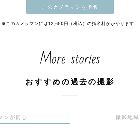
どのスケジュール調整に合わせて設定していきます。

＝＝＝＝＝＝＝＝＝＝＝＝＝＝＝

※このカメラマンには12,650円（税込）の指名料がかかります。
！フリーランスカメラマンの、makiです。

9年。

More stories
ンに始まり、あっという間に七五三、第二子誕生など

族様の成長やお祝いを見守らせていただいています。

おすすめの過去の撮影
間の幸せを いつかの未来へ。】

眼レフカメラでの撮影の楽しさを知り、大学で写真を学び
マンが同じ
撮影地域
写真で「幸せをカタチに残す」ことがしたいと考え今に至