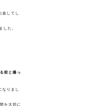
出血してし
ました。
る前と撮っ
になりまし
間を大切に