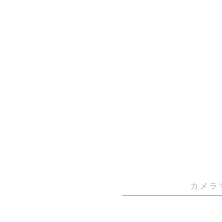
　繁忙期な
＝＝＝＝＝
初めまして
カメラマン歴
ニューボー
多くのご家
【今この瞬
高校時代一
カメラ
卒業頃から