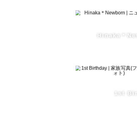
┈┈┈┈┈
10年後・
い。

そんな気持
Hinaka＊Ne
幸せな瞬間

大切な想い出
何気ない日常
皆様の 皆
┈┈┈┈┈
1st Bi
ぜひ、皆様