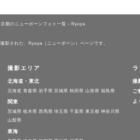
10％TOPカメラマン 

ードプランに指名料がかかります。

東京都のニューボーンフォト一覧
›
Ryoya
26年7月よりアートニューボーンプランにも指名料がつく
で撮影された、Ryoya（ニューボーン）ページです。
はお試し価格になっています。

変動があります あらかじめご了承ください

撮影エリア
ラ
北海道・東北
撮
北海道
青森県
岩手県
宮城県
秋田県
山形県
福島県
ご
よ
ついて】

関東
茨城県
栃木県
群馬県
埼玉県
千葉県
東京都
神奈川県
山梨県
ンフォト🍼

東海