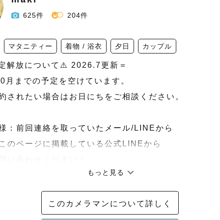
625件
204件
マタニティー
着物 / 浴衣
夕日
カップル
定解放について⚠️ 2026.7更新＝

10月までの予定を空けています。

約されたい場合はお日にちをご相談ください。

様：前回連絡を取っていたメール/LINEから

このページに掲載している公式LINEから

問い合わせください！

もっと見る
6年7月よりアートニューボーンプランにも指名料がつくこ
このカメラマンについて詳しく