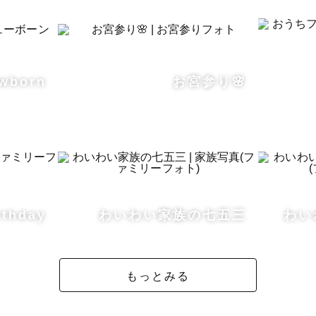
┈┈┈┈┈┈┈┈┈┈┈┈┈┈┈┈┈┈┈┈┈

20年後に見返してあたたかな気持ちになる、そういう写
ちでカメラマンをしています。

wborn
お宮参り🌸




様らしい幸せを、カタチに。

┈┈┈┈┈┈┈┈┈┈┈┈┈┈┈┈┈┈┈┈┈

rthday
わいわい家族の七五三
わい
の大切な瞬間を切り取り形に残すお手伝いをさせてくださ
もっとみる