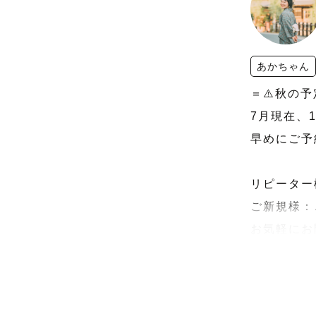
あかちゃん
＝⚠️秋の予
7月現在、
早めにご予
リピーター
ご新規様：
お気軽にお
🆕202
た。
