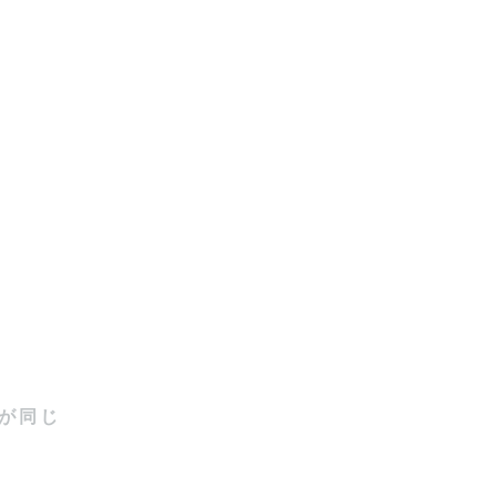
、

が同じ
ります.
