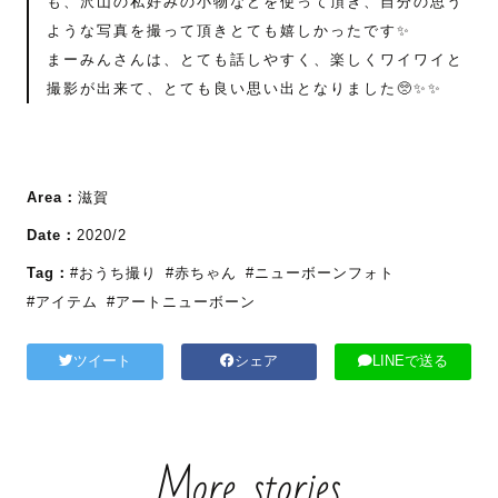
も、沢山の私好みの小物などを使って頂き、自分の思う
ような写真を撮って頂きとても嬉しかったです✨
まーみんさんは、とても話しやすく、楽しくワイワイと
撮影が出来て、とても良い思い出となりました🥺✨✨
Area：
滋賀
Date：
2020/2
Tag：
#おうち撮り
#赤ちゃん
#ニューボーンフォト
#アイテム
#アートニューボーン
ツイート
シェア
LINEで送る
More stories