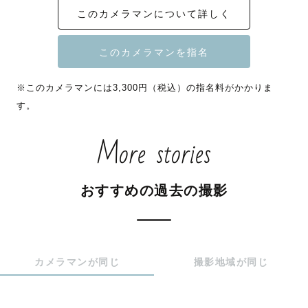
このカメラマンについて詳しく
確保させていただきます。

・交通費3,000円超や公園入場料・申請料が必要な場合は
ご負担をお願いしております。

・リピーター様は指名料のお値引きをさせていただきま
※このカメラマンには3,300円（税込）の指名料がかかりま
す！　※ラブグラフHPからのご依頼のみ

す。
⛩️ 神社撮影について

More stories
・お宮参りや七五三は10:30頃から特に混み合います。

・土日や七五三シーズンは特に混雑するため、10:00より
前や平日がおすすめです。

おすすめの過去の撮影
・ご祈祷を受けた方、または予定のある方の撮影を原則と
しています。

・七五三アイテムのお貸し出しも可能ですが、神社によっ
ては小物の使用をご遠慮いただいている場合がございます
カメラマンが同じ
撮影地域が同じ
のでご了承ください。

☔️ 雨天時
