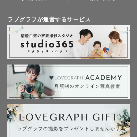
📸 写真を残すこと

あっという間に過ぎてしまう日々なので、「いま」を残し
ラブグラフが運営するサービス
ていってほしいです。

にこにこ写真はもちろん、泣いている姿や普段の自然な雰
囲気も大切に撮影します。

記念日だけじゃなくて、日常撮影も大大歓迎です！！

 赤ちゃん・お子さまはもちろん、大人になってからもとて