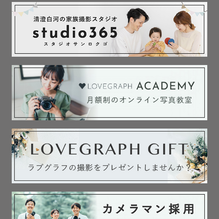
やホテル・不動産物件などの空間写真も多数の実績がござ
います。

🎥動画撮影

ご希望の方には、撮影の合間に数十秒ほどの短い動画もお
まけでお撮りしています。その日の声や動きをちょっとし
た形で残したい方は、お気軽にお声がけください。

-------------🌿事前打ち合わせ🌿-------------

撮影当日を楽しんでいただけるよう、事前にLINEやメール
でご希望を丁寧にヒアリングします。「どんな写真が撮り
たいか」「使いたい小物」「撮影への想い」など、些細な
ことでもお聞かせください。

ご希望の方はLINEビデオ通話やZoomでの事前打ち合わせ
も可能です。「どんなカメラマンが来るのか不安…」とい
う方も、事前に雰囲気を知っていただけるので安心です😊
