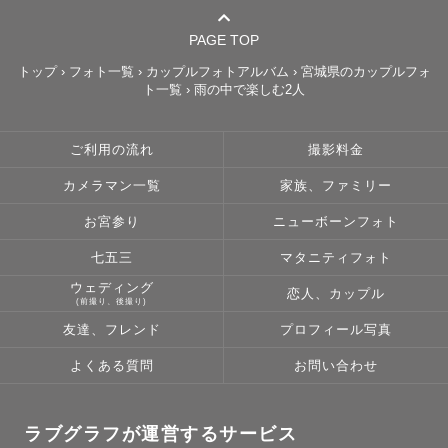
笑顔を大切に残します。ご兄弟がいらっしゃる場合も飽き
ないよう声がけしながら、和やかに撮影を進めますのでご
PAGE TOP
安心ください。

トップ
›
フォト一覧
›
カップルフォトアルバム
›
宮城県のカップルフォ
ト一覧
›
雨の中で楽しむ2人
👘七五三・ファミリー

お子さまのペースに合わせ、その子らしい自然な表情やし
ご利用の流れ
撮影料金
ぐさを引き出します。かっちりした記念カットも、遊びな
カメラマン一覧
家族、ファミリー
がらの自然なカットも、どちらも大切にします。🎁 七五三
撮影では和傘の無料貸し出しを行っております。ご希望の
お宮参り
ニューボーンフォト
方はご予約時にお申し付けください。

七五三
マタニティフォト
ウェディング
恋人、カップル
🤰マタニティ・ニューボーン

(前撮り、後撮り)
新しい家族を迎える特別な時間を、優しい雰囲気で残しま
友達、フレンド
プロフィール写真
す。

よくある質問
お問い合わせ
📸その他

婚活・宣材写真、企業様の広告・プロフィール写真、店舗
ラブグラフが運営するサービス