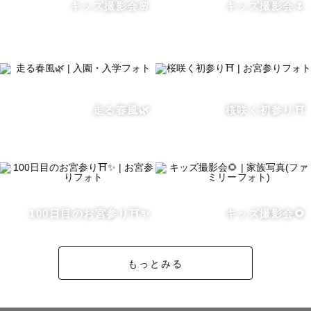
キッズ撮影会🌸
キッズ撮影会🌷
-------------🌿カップル・ウェディング🌿-------------

💍 結婚式場での撮影を数多く手がけてきました。

挙式・披露宴の現場では、指輪の交換、誓いのキス、涙、
ゲストの笑顔——二度と巻き戻せない一瞬が次々と訪れま
す。多くの式場撮影で培った経験から、その決定的な瞬間
を逃さず、確実に写真に収めます。

走る春風🌿
桜咲く初参り⛩️
前撮り・フォトウェディングでは、おふたりらしい距離感
や空気感を大切に、雄大な東北の自然を活かしたドラマチ
ックな一枚もお撮りします。

「かっちり決めたい」「自然体で残したい」「この場所で
撮りたい」——どんなご要望もお気軽にご相談ください。
おふたりの一生に一度の瞬間を、全力で残します✨

100日目のお宮参り⛩️✨
キッズ撮影会🌻
もっとみる
-------------🌿ファミリー撮影🌿-------------

⛩️お宮参り

赤ちゃんの一瞬の表情はもちろん、ご家族みんなの自然な