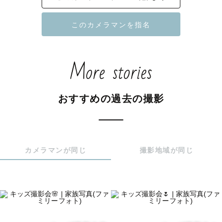
-------------🌿認定・実績🌿-------------

⛩️ お宮参り認定カメラマン

More stories
👘 七五三認定カメラマン

🍼 ナチュラルニューボーン認定カメラマン

💍 結婚式場での撮影実績多数

おすすめの過去の撮影
🌈 LGBTQ+フレンドリー

🌱 発達凸凹フレンドリー

🐶 わんちゃんフレンドリー

🎓 工学博士（技術と論理に裏打ちされた撮影・編集を大切
カメラマンが同じ
撮影地域が同じ
にしています）

📷 メインカメラ：α7IV / α7SⅢ

🎥 写真だけでなく動画撮影にも対応

🗣️ 英語での撮影も対応可能（Available in English）
