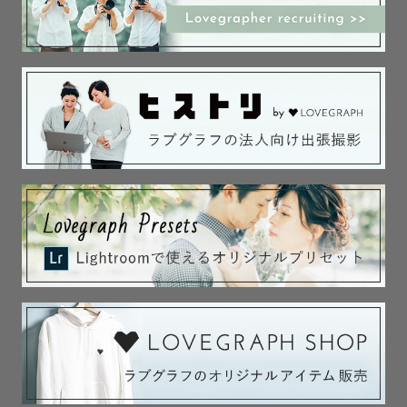
-------------🌿撮影に込める思い🌿-------------

写真は「今この瞬間」を形に残せる特別なものだと感じて
います。初めての方にも楽しんでいただける、ちょっと非
日常な撮影体験をお届けしながら、その時の幸せや感動、
未来に伝えたい想いまで写真に残します。

一緒に、心に残る素敵な一枚を作りましょう。お気軽にご
相談ください！

-------------🌿対応エリア・交通費🌿-------------

宮城県仙台市を拠点に、岩手県・宮城県・山形県・福島県
を中心に活動しております。ご相談いただければエリア外
でもお伺いいたします🚗

⚠️ 仙台市から往復3,000円を超える地域は、超過分の交通
費のご負担をお願いする場合がございます。撮影地によっ
ては駐車場代・施設入場料等を別途頂戴する場合がござい