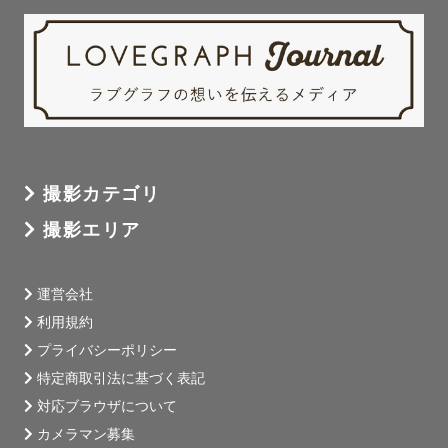
ますので、予めご了承ください。

-------------🌿スケジュール🌿-------------

予定が「×」「△」の日程でも、撮影場所やお時間によって
は対応可能な場合がございます。撮影を諦める前に、まず
はお気軽にご相談ください！

撮影カテゴリ
※過去に無料撮影で同じシーンの写真が重複し、低い評価
撮影エリア
をいただいたことがございます。原因は納品の仕組みによ
るもので、現在は再納品を行い解消済みです。再発防止の
改善も行っておりますので、安心してご依頼ください。
運営会社
利用規約
プライバシーポリシー
特定商取引法に基づく表記
対応ブラウザについて
カメラマン募集