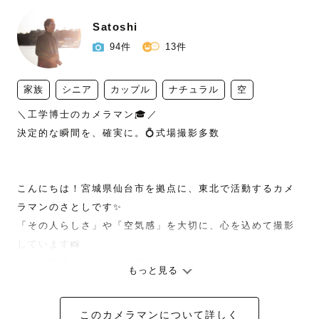
Satoshi
94件
13件
家族
シニア
カップル
ナチュラル
空
＼工学博士のカメラマン🎓／ 

決定的な瞬間を、確実に。💍式場撮影多数

こんにちは！宮城県仙台市を拠点に、東北で活動するカメ
ラマンのさとしです✨️

「その人らしさ」や「空気感」を大切に、心を込めて撮影
しています📸

好奇心旺盛で人とすぐに打ち解けるタイプなので、「リラ
もっと見る
ックスして撮れた」「楽しかった」と、初めての方や写真
が苦手な方にも構えることなく撮影を楽しんでいただいて
このカメラマンについて詳しく
います！
