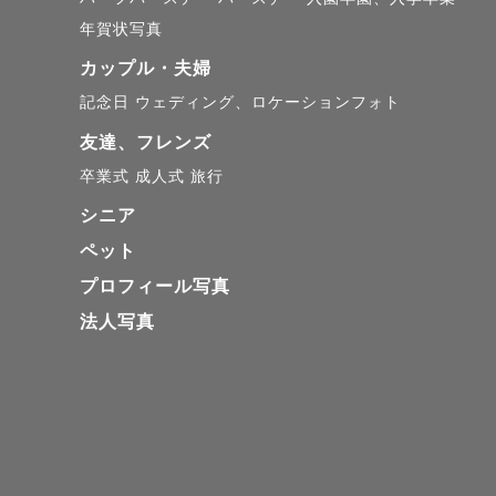
の方はご予
年賀状写真
カップル・夫婦
🤰マタニ
記念日
ウェディング、ロケーションフォト
新しい家族
友達、フレンズ
卒業式
成人式
旅行
📸その他

シニア
婚活・宣材
ペット
件などの空
プロフィール写真
法人写真
🎥動画撮影

ご希望の方
ます。その
ください。
