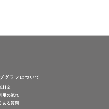
を、全力で
切に残しま
やかに撮影
ブグラフについて
き出しま
影料金
ちらも大切
利用の流れ
す。ご希望
くある質問