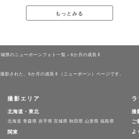
お気軽にご相談ください。おふたりの一生に一度の瞬間
もっとみる
---🌿ファミリー撮影🌿-------------

宮城県のニューボーンフォト一覧
›
6か月の成長🍼
一瞬の表情はもちろん、ご家族みんなの自然な笑顔を大
がいらっしゃる場合も飽きないよう声がけしながら、和
」で撮影された、6か月の成長🍼（ニューボーン）ページです。
のでご安心ください。

撮影エリア
ラ
ファミリー

ペースに合わせ、その子らしい自然な表情やしぐさを引
北海道・東北
撮
りした記念カットも、遊びながらの自然なカットも、ど
北海道
青森県
岩手県
宮城県
秋田県
山形県
福島県
ご
🎁 七五三撮影では和傘の無料貸し出しを行っておりま
よ
関東