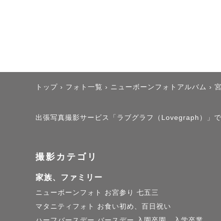
なご要望も
残します✨

----------
⛩️お宮参り

トップ
›
フォト一覧
›
ニューボーンフォトアルバム
›
赤ちゃんの
す。ご兄弟
出張写真撮影サービス「ラブグラフ（Lovegraph）
を進めます
撮影カテゴリ
👘七五三・
お子さまの
家族、ファミリー
す。かっち
ニューボーンフォト
お宮参り
七五三
マタニティフォト
お食い初め、百日祝い
にします。
ハーフバースデー
バースデー
入園卒園、入学卒業