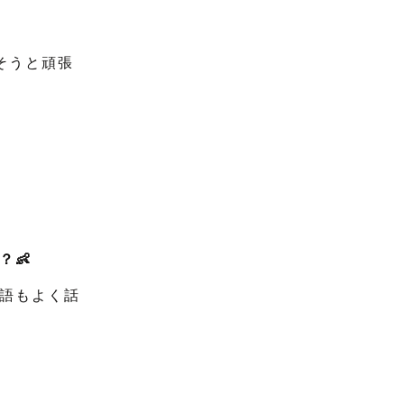
そうと頑張
👶
語もよく話