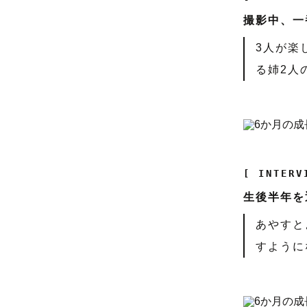
撮影中、一
3人が楽
る姉2人
[ INTERV
生後半年を
あやすと
すように