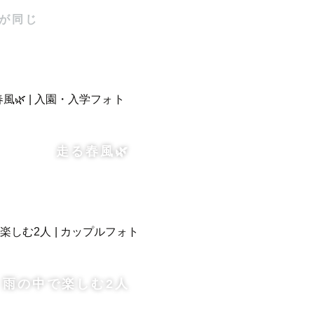
ます）

が同じ
走る春風🌿
笑顔——二
経験から、
を大切に、
雨の中で楽しむ2人
」——どん