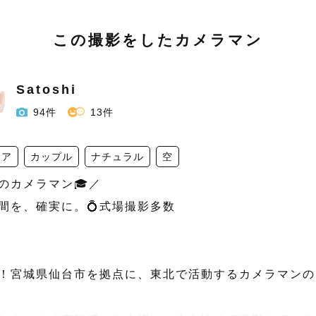
この撮影をしたカメラマン
Satoshi
94件
13件
ニア
カップル
ナチュラル
空
カメラマン🎓／ 

間を、確実に。💍式場撮影多数

！宮城県仙台市を拠点に、東北で活動するカメラマンの