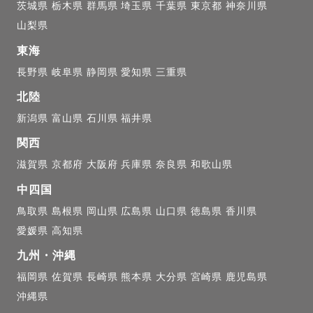
約時にお申し付けください。

茨城県
栃木県
群馬県
埼玉県
千葉県
東京都
神奈川県
山梨県
ティ・ニューボーン

東海
を迎える特別な時間を、優しい雰囲気で残します。

長野県
岐阜県
静岡県
愛知県
三重県
北陸
新潟県
富山県
石川県
福井県
写真、企業様の広告・プロフィール写真、店舗やホテル
関西
間写真も多数の実績がございます。

滋賀県
京都府
大阪府
兵庫県
奈良県
和歌山県
中四国
鳥取県
島根県
岡山県
広島県
山口県
徳島県
香川県
には、撮影の合間に数十秒ほどの短い動画もおまけでお
愛媛県
高知県
日の声や動きをちょっとした形で残したい方は、お気軽
九州・沖縄
福岡県
佐賀県
長崎県
熊本県
大分県
宮崎県
鹿児島県
沖縄県