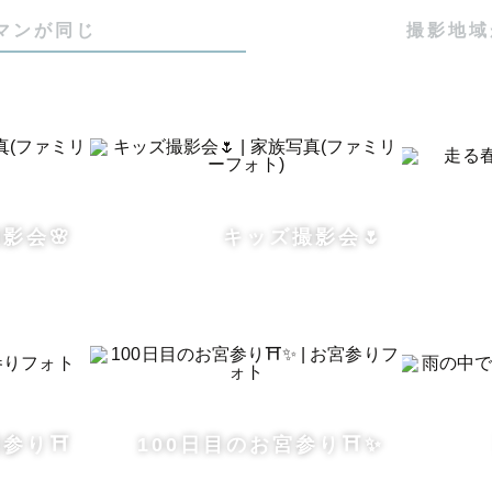
博士（技術と論理に裏打ちされた撮影・編集を大切にしてい
マンが同じ
撮影地域
メラ：α7IV / α7SⅢ

けでなく動画撮影にも対応

撮影も対応可能（Available in English）

----🌿カップル・ウェディング🌿-------------

影会🌸
キッズ撮影会🌷
式場での撮影を数多く手がけてきました。

宴の現場では、指輪の交換、誓いのキス、涙、ゲストの
せない一瞬が次々と訪れます。多くの式場撮影で培った
な瞬間を逃さず、確実に写真に収めます。

ォトウェディングでは、おふたりらしい距離感や空気感
の自然を活かしたドラマチックな一枚もお撮りします。

参り⛩️
100日目のお宮参り⛩️✨
決めたい」「自然体で残したい」「この場所で撮りたい