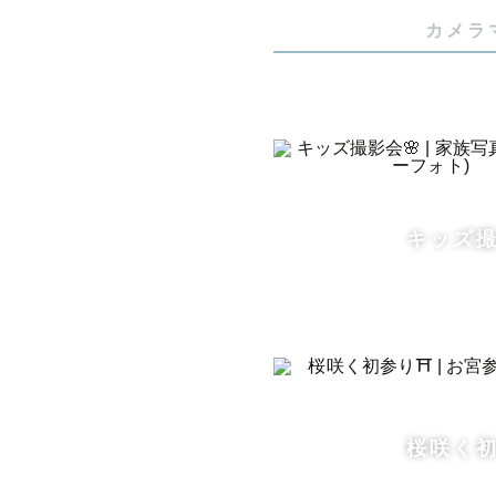
🎓 工学
カメラ
📷 メインカ
🎥 写真だ
🗣️ 英語での
---------
キッズ撮
💍 結婚
挙式・披露
度と巻き戻
その決定的
前撮り・フ
雄大な東北
桜咲く初
「かっちり