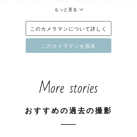
しさ」や「空気感」を大切に、心を込めて撮影しています
もっと見る
で人とすぐに打ち解けるタイプなので、「リラックスし
た」と、初めての方や写真が苦手な方にも構えることな
このカメラマンについて詳しく
だいています！

---🌿認定・実績🌿-------------

り認定カメラマン

More stories
認定カメラマン

ュラルニューボーン認定カメラマン

場での撮影実績多数

Q+フレンドリー

おすすめの過去の撮影
凹フレンドリー

ゃんフレンドリー
