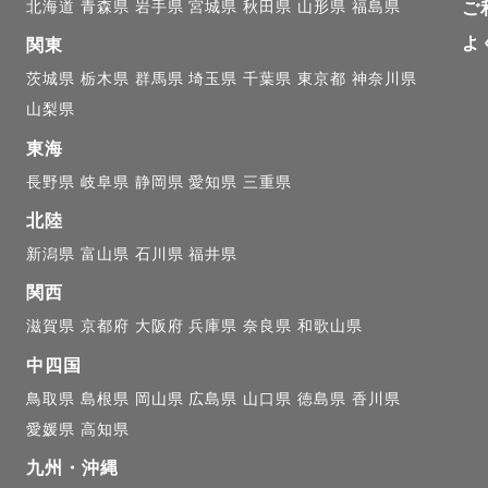
北海道
青森県
岩手県
宮城県
秋田県
山形県
福島県
ご
よ
ットちゃんの写真はあるけど、一緒に映っている写真は
関東
方が多いのではないのでしょうか？

茨城県
栃木県
群馬県
埼玉県
千葉県
東京都
神奈川県
山梨県
にたくさん思い出を残してほしいんです。

東海
だけじゃない。ウサギやインコ、金魚さんだって大切な家
長野県
岐阜県
静岡県
愛知県
三重県
とのかけがえのない瞬間を

北陸
すお手伝いさせてください💪

新潟県
富山県
石川県
福井県
関西
滋賀県
京都府
大阪府
兵庫県
奈良県
和歌山県
中四国
ア

鳥取県
島根県
岡山県
広島県
山口県
徳島県
香川県
山を拠点に

愛媛県
高知県
和歌山/奈良/兵庫/京都)で活動しております。

九州・沖縄