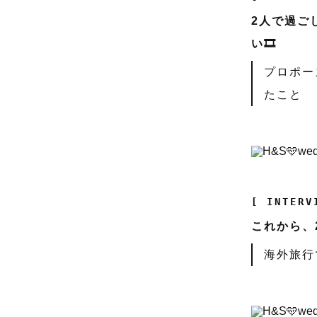
2人で過ご
い🎞️
プロポー
たこと
[ INTERV
これから、
海外旅行