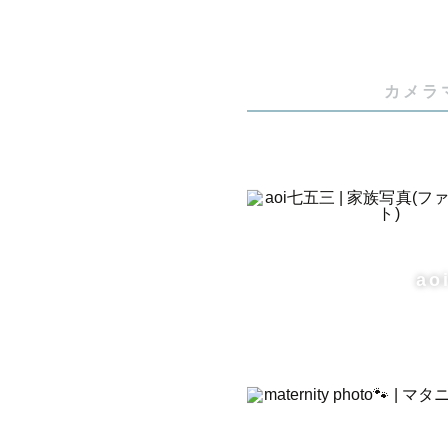
ラブグラフ
▼その他こ
・1995年
カメラ
・0歳児女の
・元　海の動
・動物全般
・大阪在住
・SixTON
・朝は絶対パ
a
・サツマイモ
🌻こってぃ