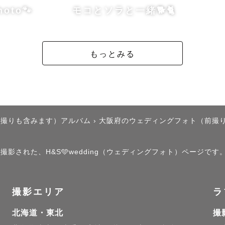
柔らかい雰囲気”とよく言われます。

hoto🐾
モコとソラと一緒🐕🐈
たキメ顔より、きゃっきゃうふふな写真が得意☺️

ったり、ふざけたり…何気ない仕草や表情をそのまま、
すのが好き🎞️

もっとみる
影の時間を一緒に楽しんで最高な思い出になるように心
さをギュギュギュっと全部全部詰め込みましょう！

後撮りも含みます）アルバム
›
大阪府のウェディングフォト（前撮
撮影された、H&S🩵wedding（ウェディングフォト）ページです
ォトへの想い

撮影エリア
ラ
んと一緒に写真撮ってますか？？

北海道・東北
撮
りも寿命が短く、いつまでも一緒に過ごすことができま