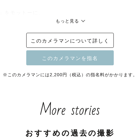
」をモットーに、

もっと見る
と和やかな、笑顔溢れる幸せな瞬間をカタチに残したい〜
めて、

このカメラマンについて詳しく
に撮影しています📷

切な人やペットちゃんと過ごす、楽しくて幸せな瞬間を
をさせてください💕

※このカメラマンには2,200円（税込）の指名料がかかります。
More stories
うと目がなくなる童顔です🤗

顔や一緒に笑うことが大好きで、基本笑ってます✨

動物が大好きで、

おすすめの過去の撮影
さぎとハムスターと爬虫類と一緒に暮らしています🐰🐹