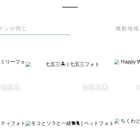
アカデミーという写真教室のメンター（講師）も行ってい
ってぃ情報(共通点あるかな？)

生まれ

マンが同じ
撮影地域
子のママ👶🏻

物飼育員🦭

好き(魚や爬虫類、鳥も好き)

（和歌山に10年ほど在住してました）

ES絶賛応援中💎💛

ン派🥐

oi七五三
七五三🏝️
と栗とチョコが好き🍠🌰🍫

の撮影
