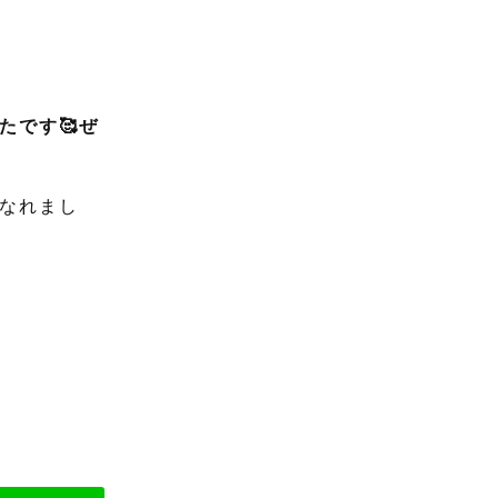
たです🥰ぜ
なれまし