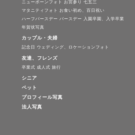
ニューボーンフォト
お宮参り
七五三
マタニティフォト
お食い初め、百日祝い
また、「ペ
ハーフバースデー
バースデー
入園卒園、入学卒業
い」という
年賀状写真
ぜひ、一緒
カップル・夫婦
イヌやネコ
記念日
ウェディング、ロケーションフォト
友達、フレンズ
大切な家族
卒業式
成人式
旅行
カタチに残
シニア
ペット
プロフィール写真
法人写真
🌻対応エリ
大阪・和歌
関西(大阪/