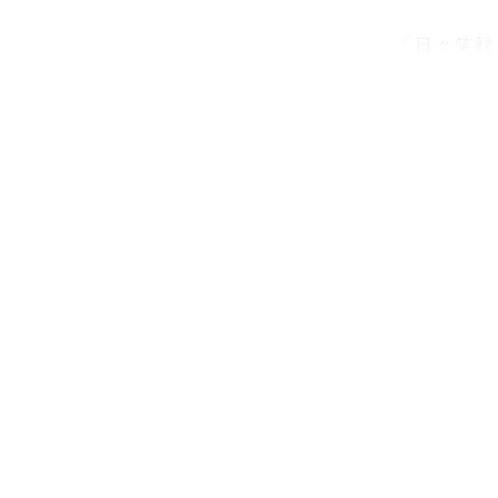
「日々笑顔
〜ニコニコ
と想いを込
笑顔を大切
あなたの大
すお手伝い
🌻自己紹介

特徴は、笑
みんなの笑
幼い頃から
お家ではう