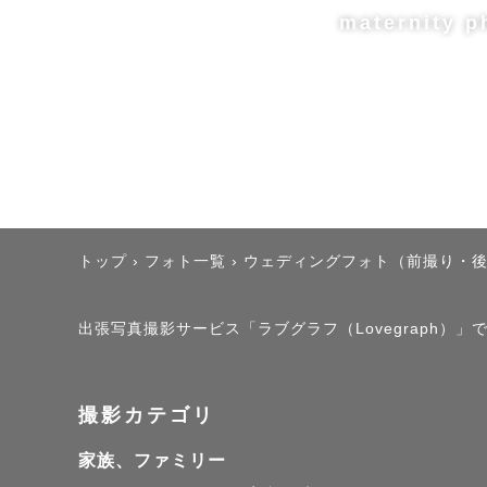
”和やかで
maternity p
ピシッとし
泣いたり笑
をカタチに残
何より、撮
す。

あなたらし
トップ
›
フォト一覧
›
ウェディングフォト（前撮り・
出張写真撮影サービス「ラブグラフ（Lovegraph）」で
🌻ペットフ
撮影カテゴリ
ペットちゃ
家族、ファミリー
動物は人よ