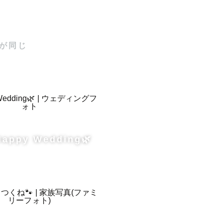
ます🏫

が同じ
Happy Wedding🌿