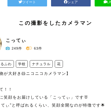
ツイート
シェア
L
この撮影をしたカメラマン
こってぃ
249件
63件
ゆるふわ
学校
ナチュラル
花
物が大好き🐹ニコニコカメラマン】

て！！

に笑顔をお届けしている「こってぃ」です🐰

ってぃ”と呼ばれるくらい、笑顔全開なのが特徴です🌟
