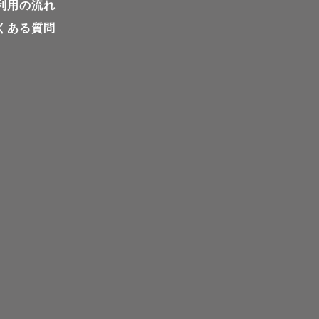
利用の流れ
くある質問
ほとんどな
族🤗
