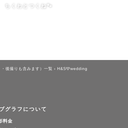
ちくわとつくね🐾
ありのまま
がけていま
り・後撮りも含みます）一覧
›
H&S🩵wedding
。
ブグラフについて
影料金
せん。
