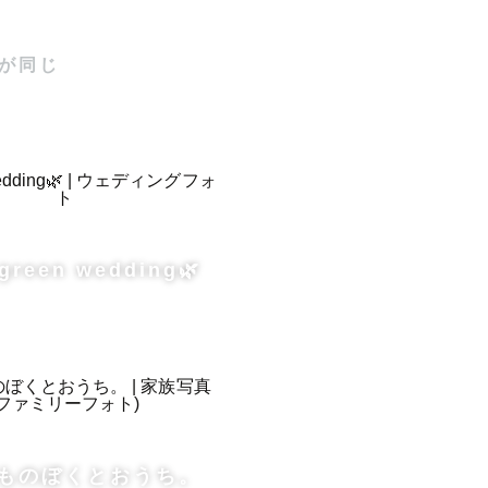
が同じ
green wedding🌿
ものぼくとおうち。