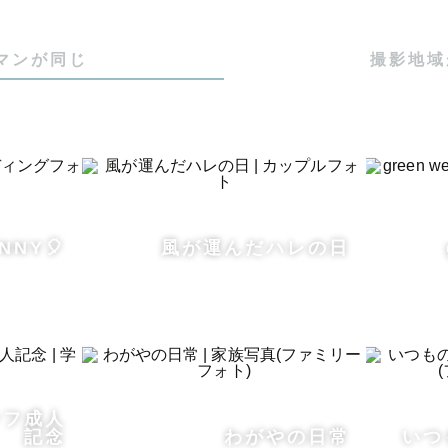
」がとっても好きで、

通して、ぽかぽかと心が温まる

マンが同じ
撮影地域
ときをお届けします。

フォト】

NNY🎈
風が運んだハレの日
す表情って

敵で、愛おしくて。

瞬間を撮るのって楽しいんだ」と

くれたのがカップルフォトでした。

ーフ成人
記念
わがやの日常
いつ