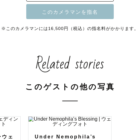


おしい瞬間を残したくて

めました。

※このカメラマンには16,500円（税込）の指名料がかかります。
写真を見返したときに、

Related stories
情、雰囲気、



このゲストの他の写真
心が温かくなるものが

いたら、嬉しいです。

ーウェ
Under Nemophila’s