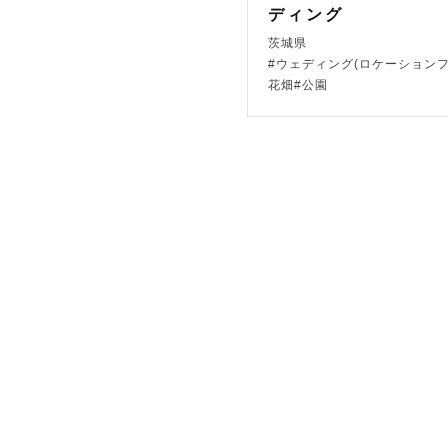
ディング
-----【お
茨城県
#ウェディング(ロケーションフ
フクロウ（O
花畑#公園
「おうる」
気軽に ” 
よく笑って
笑うと目が無
人見知りだ
あなたのこ
って気持ち