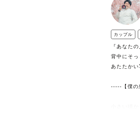
カップル
『あなたの
背中にそっ
あたたかい
-----【僕の
小さい頃か
人の感情の
よく気づく