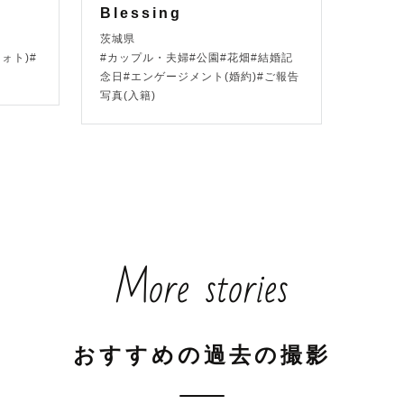
Blessing
うるってどんな人？】-----

茨城県
ォト)#
#カップル・夫婦#公園#花畑#結婚記
wl）から取って

念日#エンゲージメント(婚約)#ご報告
写真(入籍)
という名前にしました🦉

おうるくん ” と呼んでください！

よくしゃべります！

くなります😆

More stories
けど人が好き。

とを知りたいな、

おすすめの過去の撮影
で、たくさんお話します。
