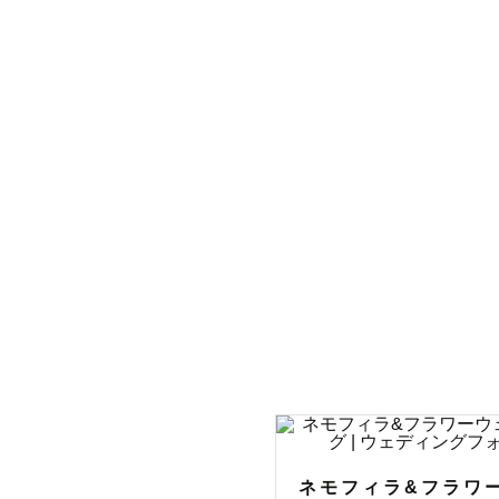
その敏感さで
幸せや、愛
カメラを始
僕が撮った
思い出や感
愛のような、
じんわりと
込み上げて
ネモフィラ&フラワ