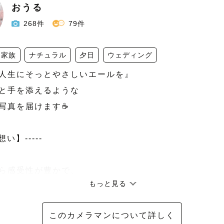
おうる
268件
79件
家族
ナチュラル
夕日
ウェディング
人生にそっとやさしいエールを』

と手を添えるような

写真を届けます☕

想い】-----

ら感受性が豊かで、

もっと見る
動きや些細な変化に

タイプでした。

このカメラマンについて詳しく