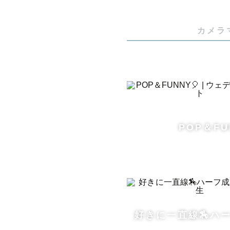
「心地よさ
撮影体験を
カメラ
そんなひと
【カップル
POP＆FU
恋人と過ご
とっても素
「愛おしい
気づかせて
好きに一直線🏇ハ