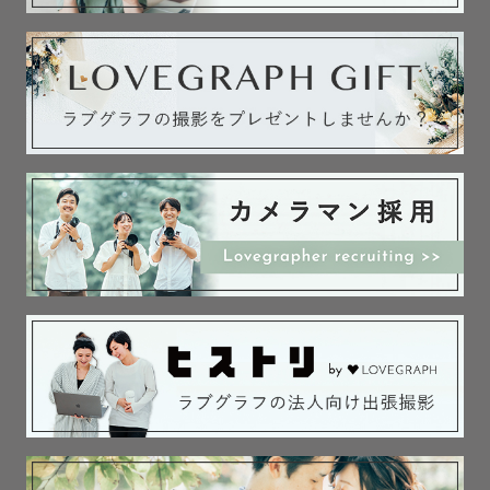
交通費無料エリア

愛知県、三重県北中部・伊勢志摩、滋賀県、岐阜県、静岡
県西部

その他エリア

交通費別途で、全国どこでも出張対応可能です。

⸻

自己紹介

1998年12月24日、クリスマスイブ生まれでプレゼントは
一緒にされがち🎁

ドリフターズを見て育ち、自然と人を笑顔にすることが好
きになりました。

普段はカラーに基づいた個性をお伝えするお仕事をしてい