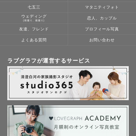
全部その子らしさです。

七五三
マタニティフォト
ウェディング
恋人、カップル
⸻

(前撮り、後撮り)
友達、フレンド
プロフィール写真
「何気ない日が、特別な想い出になる」

よくある質問
お問い合わせ
そんな一瞬をカタチに残したくて、

カメラマンをしています。

ラブグラフが運営するサービス
未来で見返したときに、「この時こんなだったね」と笑い
合えるような写真を。

その日その瞬間を、オンリーワンの宝物にします。

⸻

活動エリアについて
