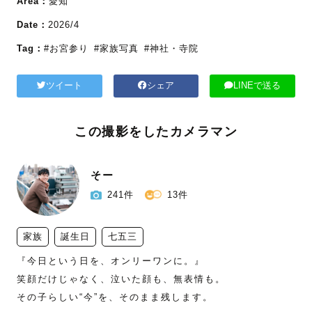
Area：
愛知
Date：
2026/4
Tag：
#お宮参り
#家族写真
#神社・寺院
ツイート
シェア
LINEで送る
この撮影をしたカメラマン
そー
241件
13件
家族
誕生日
七五三
『今日という日を、オンリーワンに。』

笑顔だけじゃなく、泣いた顔も、無表情も。

その子らしい“今”を、そのまま残します。
