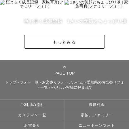
だからこそ、

桜と歩く成長記録
1さいの笑顔とちょっぴり涙
・人見知りでも大丈夫

・泣いてしまっても大丈夫

もっとみる
・じっとできなくても大丈夫

その子の“今の気持ち”を大切にしながら、その瞬間ごと写
真に残していきます。

PAGE TOP
⸻

トップ
›
フォト一覧
›
お宮参りフォトアルバム
›
愛知県のお宮参りフォ
ト一覧
›
やさしい祝福に包まれて
写真に残したいのは、

完璧な笑顔だけではありません。

ご利用の流れ
撮影料金
カメラマン一覧
家族、ファミリー
ちょっと拗ねた顔も、

ぼーっとしている時間も、

お宮参り
ニューボーンフォト