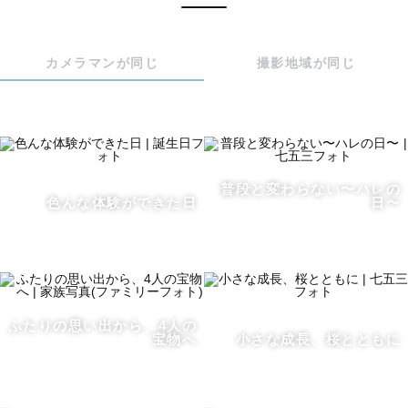
・少し距離が必要な子

・自分のペースを大切にしたい子

カメラマンが同じ
撮影地域が同じ
それぞれに合った関わり方をすることで、無理に笑わせな
くても、自然な表情はちゃんと出てきます。

⸻

普段と変わらない〜ハレの
色んな体験ができた日
日〜
撮影前の打ち合わせでは、

お子さんの性格や普段の様子をお聞きしています。

「どういう声かけが合いそうか」

「どんな距離感が安心できそうか」

ふたりの思い出から、4人の
宝物へ
小さな成長、桜とともに
そんなことを事前に考えた上で、撮影に入ります。

⸻
