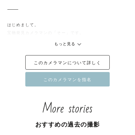
⸻

はじめまして。

宝物発見カメラマンの「そー」です。

もっと見る
僕が大切にしているのは、“いい写真”よりも、"らしい写
真"です。

このカメラマンについて詳しく
⸻

「うちの子、人見知りで…」

そんなお声をよくいただきます。

More stories
でも大丈夫です。

子どもは一人ひとり、性格もペースも全く違います。

おすすめの過去の撮影
・すぐに打ち解ける子
