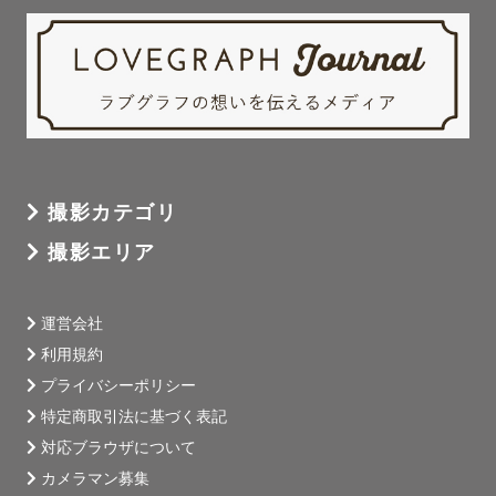
 • 思いやりと気配り：ゲストから「気遣いが素晴らしい」
とお声をいただくことが多いです。

 • 優柔不断だけど誠実：撮影場所やアイデアはとことん悩
みます。でも、それは「最高の一枚」を残したいから。

 • チャレンジ精神：新しい技術や表現にも積極的に挑戦し
ています。

撮影カテゴリ
撮影エリア
🍮 ぷりんを選ぶ理由

 • 大切な瞬間を優しく丁寧に残す

 • お子さまやご家族との自然体な写真が得意

運営会社
 • 写真の温かさとロマンティックな雰囲気を大切に

利用規約
プライバシーポリシー
特定商取引法に基づく表記
あなたのかけがえのない瞬間を、未来にずっと残る宝物に
対応ブラウザについて
するお手伝いをさせてください。

カメラマン募集
撮影のご相談やご質問がありましたら、お気軽にお問い合