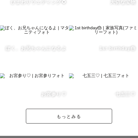
ひまわりウェディング🌻
大切な宝物
以下の神社撮影経験豊富です。

東京都

・水天宮（中央区）

・富岡八幡宮（江東区）

・赤坂日枝神社（千代田区）

ぼく、お兄ちゃんになるよ
1st birthday🎂
千葉県

・検見川神社（千葉市）

・葛飾八幡宮(市川市)

・船橋大神宮（船橋市）

・成田山新勝寺（成田市）

お宮参り♡
七五三♡
七五三のご予約、土日や大安から埋まっていきます。

もっとみる
10時以降〜は基本的に混んでいますので、早朝の撮影がお
すすめです！

土日祝と大安は毎年たくさんの方からお申し込みいただき