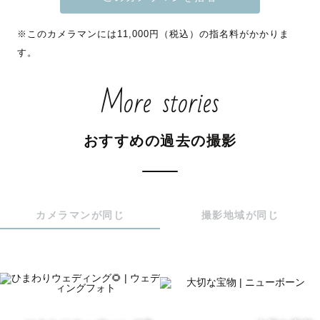
別途お問い合わせください。

※このカメラマンには11,000円（税込）の指名料がかかりま
す。
思いやりで心つなぐ癒し系カメラマン🍀

❉ 優しさいっぱい！だけど優柔不断🌷

More stories
❉ 好奇心旺盛、プリンが大好き🍮

❉ 自然体を撮るけど自分が撮られる時は固まりがち💦

「かけがえのない瞬間を、未来にずっと残る宝物に」の思
おすすめの過去の撮影
いで撮っています📸

★お宮参り撮影の方へ

カメラマンが同じ
撮影地域が同じ
産着を着る際はお手伝い出来ますのでご安心ください◎

★七五三撮影の方へ

和傘（赤色・青色）雨天、強風、故障の場合を除き、貸出
可能です◎

ご心配なことがある場合は気軽にご相談ください✨
