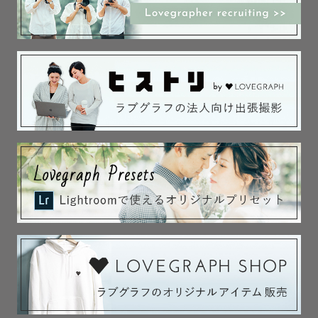
家族の大切な記念日やウェディング撮影を中心に活動して
います。

🎯 撮影スタイル

「自然で優しい瞬間を残す」が私のテーマです。

カメラ目線だけではなく、ご家族がリラックスしている自
然体の姿、笑顔やふとした仕草など、心が温かくなるシー
ンを撮るのが好きです。

特に背景がふんわりボケたロマンティックな雰囲気の写真
が得意で、幸せが伝わる一枚を心がけています。

⚠️猫アレルギーの為、猫ちゃんの撮影は不可です。

📷 ぷりんのこだわり
