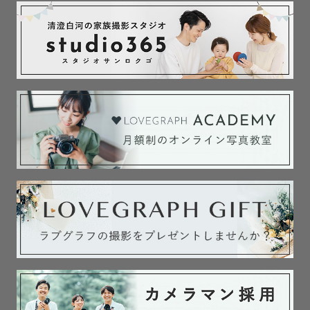
🌸 ぷりんのこと

兵庫県出身で、2023年から千葉県に移り住みました。

中学・高校時代は吹奏楽部でホルンを担当。中学時代に姪
が生まれたことをきっかけに「子どもって可愛いな」と感
じ、保育の道を志すように。大学では保育学科で学びなが
ら、学童保育、保育園などでアルバイトも経験。

大学卒業後は2年間保育士をしていました。

📸 フォトグラファーとしての歩み

写真を本格的に始めたのは大学生の時。最初は趣味で風景
やお出かけの写真を撮る程度でしたが、社会人になってか
ら「ラブグラフアカデミー」と出会い、写真の魅力に引き
込まれました。初めてマニュアル撮影を学んだ時の感動が
忘れられず、もっと深く知りたいと学び続け、ついにプロ
カメラマンとしてデビューしました。今では2年半経ち、ご