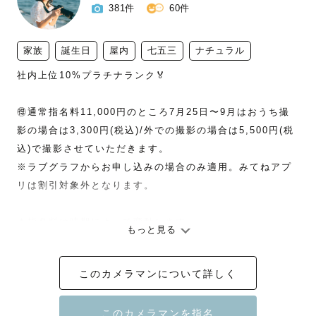
381件
60件
家族
誕生日
屋内
七五三
ナチュラル
社内上位10%プラチナランク🏅 

🉐通常指名料11,000円のところ7月25日〜9月はおうち撮
影の場合は3,300円(税込)/外での撮影の場合は5,500円(税
込)で撮影させていただきます。

※ラブグラフからお申し込みの場合のみ適用。みてねアプ
リは割引対象外となります。

★指名料は時期によって変動します。

もっと見る
※ラブグラフからのご依頼の場合のみ指名料割引可能。み
てねからの割引は不可となります。

このカメラマンについて詳しく
★リピーター様は指名料を割引させていただきます(条件あ
り)
