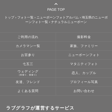
ますので、

午前枠：8:00-10:00までに撮影開始

PAGE TOP
午後枠：13:00-15:00までに撮影開始

トップ
›
フォト一覧
›
ニューボーンフォトアルバム
›
埼玉県のニューボ
ーンフォト一覧
›
ナチュラルニューボーン
とさせていただきます。

1件目から2件目の撮影の移動時間の兼ね合いで後にご予約
された方には時間変更をお願いする場合がございます。

ご利用の流れ
撮影料金
カメラマン一覧
家族、ファミリー
最寄り駅から現地まで徒歩15分を超える場合はタクシーで
向かいます。

お宮参り
ニューボーンフォト
その際タクシー代はお客様にご負担お願いしております。

七五三
マタニティフォト
ウェディング
恋人、カップル
はじめまして！千葉県を拠点に活動しているフォトグラフ
(前撮り、後撮り)
ァーの ぷりん です。

友達、フレンド
プロフィール写真
“ぷりん” という名前の由来は、私の大好きなスイーツ「プ
よくある質問
お問い合わせ
リン」と、応援しているアイドルグループの「プリン好き
メンバー」から取っています。甘くて優しい雰囲気をお届
けできるように、心を込めて撮影しています。

ラブグラフが運営するサービス