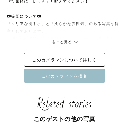
ぜひ気軽に「いっさ」と呼んでください！

📷撮影について📷

「クリアな明るさ」と「柔らかな雰囲気」のある写真を得
意としております。

作例についてはこのページの下へスクロールしていただ
もっと見る
き、過去の作例やポートフォリオ、Instagramなどを一度
ご覧ください。

このカメラマンについて詳しく
そちらを見ていただければ、いっさの撮る写真の雰囲気は
伝わるかと思います🌼

撮影では、撮る写真だけでなく、事前準備や撮っている時
間、写真を見返す時間も一つの思い出として楽しんでいた
Related stories
だきたいと思っております。

そこで、事前にご希望についてヒアリングさせていただ
き、可能な限りゲスト様のご要望にお応えさせていただき
このゲストの他の写真
ます。

「こんなことをやってみたい」や「撮られるのは得意じゃ