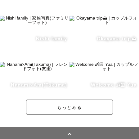
日程調整にお時間をいただくことがあるため、予定表の表
記は△か×のことが多いかと思います。

ただ、ご調整の上、撮影可能な日程も多くございますの
で、撮影を考えておられる方は、まずはお気軽にお問合せ
くださいませ😌✨

Nishi family
Okayama trip⛰
🌷最後に🌷

「何年経っても見返したくなる写真」「見返した時に笑顔
になれる写真」を残すお手伝いができればと思います。

Nanami×Ami(Takuma)
Welcome 👶🏻 Yua
皆さまに会える日を楽しみにしています、よろしくお願い
します！

もっとみる