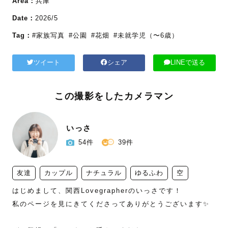
Area：
兵庫
Date：
2026/5
Tag：
#家族写真
#公園
#花畑
#未就学児（〜6歳）
ツイート
シェア
LINEで送る
この撮影をしたカメラマン
いっさ
54件
39件
友達
カップル
ナチュラル
ゆるふわ
空
はじめまして、関西Lovegrapherのいっさです！

私のページを見にきてくださってありがとうございます✨
