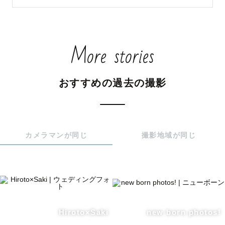
代の方々と接する環境で過ごしてきたこともあり、「人と
関わること・人のために何かすること」がとても大好きな
性格です。

More stories
『理学療法士（リハビリ職）』の資格を持っており、小児
リハビリやスポーツリハビリなど比較的若い世代から、ご
おすすめの過去の撮影
高齢の方々のリハビリまで、老若男女様々な方のサポート
をさせていただいています。

健康面で撮影に不安のある方やお手伝いが必要な方でもサ
ポートさせていただきますので、お気軽にご相談くださ
カメラマンが同じ
撮影地域が同じ
い。

🌟日程のご調整について🌟

いつも撮影に関するご相談、ご依頼をいただきありがとう
ございます！

Hiroto×Saki
new born photos!
お仕事の都合上、撮影にお伺いできる日が限られており、