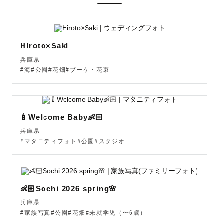
ない」などなど、気になることがあればなんでもご相談く
ださい☺️

Hiroto×Saki
ゲスト様一組一組に合わせた、オーダーメイドな撮影を心
兵庫県
がけております。

#海#公園#花畑#ブーケ・花束
どうぞよろしくお願いします🌼

🌿いっさってどんな人？🌿

🍼Welcome Baby👶🏻
まずは、過去に撮影させていただいたゲスト様からいただ
兵庫県
いた、レビューをご覧ください！

#マタニティフォト#公園#スタジオ
そちらをみていただければ、私がどんな雰囲気の人間なの
かは掴んでいただけるかと思います☺️

👶🏻Sochi 2026 spring🌸
私は、人と関わること・人のために何かすること、がとて
も大好きです。

兵庫県
#家族写真#公園#花畑#未就学児（〜6歳）
幼い頃から、小さい子どもからご高齢の方まで、幅広い年