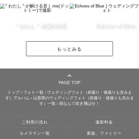
💬公園での家族写真や七五三、お宮参りなどは混雑や一般
客の写り込みの少ない平日がおすすめです✨

💬夏は暑さの和らぐ早朝(8:30-11:00)か夕方(16:00以
降)、もしくはおうちでの撮影をおすすめします🌻（スタジ
" わたし " が解ける音
Echoes of Blue
オや施設など紹介します♪）

💬夕日撮影ご希望の方はダントツで秋田県をおすすめしま
もっとみる
す！！遠くても感動できる夕日撮影ができます🌇

💬冬の光はどの時間帯も柔らかく、雪の反射で肌が綺麗に
映ります☺️ロケ地にお悩みの方、ぜひ提案させてくださ
い！

PAGE TOP
トップ
›
フォト一覧
›
ウェディングフォト（前撮り・後撮りも含みま
す）アルバム
›
山形県のウェディングフォト（前撮り・後撮りも含みま
す）一覧
›
雨なんて吹き飛ばせ！
・　

ご利用の流れ
撮影料金
【ニューボーンについて】

カメラマン一覧
家族、ファミリー
⚠️アートニューボーンをご検討中の方へ⚠️
