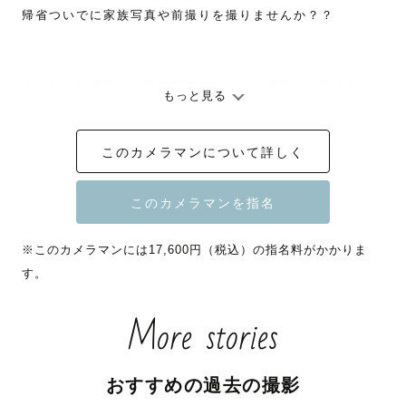
帰省ついでに家族写真や前撮りを撮りませんか？？

⚠️詳しい交通費のご負担詳細はページ最下部をご覧くださ
もっと見る
い。

※交通費をご負担いただければ全国対応できます！

このカメラマンについて詳しく
▷▷ﾘﾋﾟｰﾀｰ様・ｼﾝｸﾞﾙﾏｻﾞｰ・ｼﾝｸﾞﾙﾌｧｻﾞｰのゲストは指名
料/値引きいたします😌ご申告ください。

▷▷母子、父子だけのちょっとした撮影がしたい方もちょ
※このカメラマンには17,600円（税込）の指名料がかかりま
っぴりお安いプランをご案内可能なので、問い合わせくだ
す。
さい。

※指名料割引はラブグラフHPもしくはずほちん経由で依頼
More stories
されたゲストのみです

おすすめの過去の撮影
🎖【IPA（国際写真コンテスト)】2023wedding部門佳作受