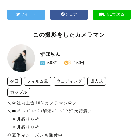
ツイート
シェア
LINEで送る
この撮影をしたカメラマン
ずほちん
508件
159件
夕日
フィルム風
ウェディング
成人式
カップル
＼💎社内上位10%カメラマン💎／

＼❤️‍🩹ｺﾝﾌﾟﾚｯｸｽ解消ﾎﾟｰｼﾞﾝｸﾞ大得意／

ー８月残り６枠

ー９月残り８枠

🌻夏休みシーズンも受付中
