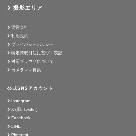
撮影エリア
■写真と私■

ゲストさまらしい撮影が得意です！

運営会社
撮られ慣れてない、写真が苦手、、そんな方こそお任せく
利用規約
ださい！

プライバシーポリシー
昔からの友達だったかな？と錯覚する距離感で、自然体な
特定商取引法に基づく表記
写真を引き出します☺️

対応ブラウザについて
カメラマン募集
長年カメラマンをしているけど自分が撮られるのは本当に
苦手で...。

公式SNSアカウント
特別美人なわけじゃないし体型もいい方じゃない。コンプ
レックスの塊。

Instagram
X (旧: Twitter)
そんなわたしは、風俗業界の広告カメラマンを5年してきま
Facebook
した。

LINE
そこから培ったマイナスをプラスにするポージングの
Pinterest