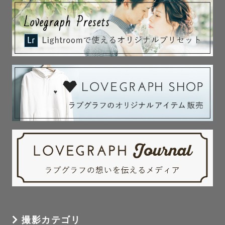
ざいます◎

気軽にずほさん、ずほちゃん、ずほちんとお呼びください
☺️

🌿特典①

＊衣裳屋さん/ヘアメイク/フローリスト紹介可能🉑(山形/秋
田/宮城)

＊七五三シーズン限定七五三用和傘（白）

＊和装撮影用の番傘（赤白）/毛氈

🌿特典②

撮影後、楽しい時間の余韻にひたれます、、、❤︎

. 。・”あの時の幸せがよみがえる写真を”・。.　　をモッ
トーに。

撮影カテゴリ