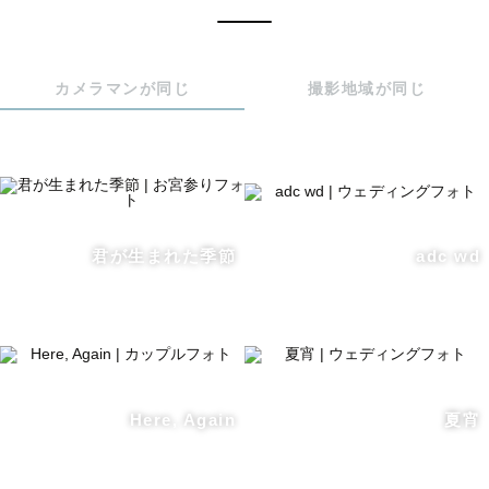
賞

🎖【IPA（国際写真コンテスト)】2025wedding部門佳作受
賞

カメラマンが同じ
撮影地域が同じ
🏫ラブグラフ内サロン講師/メンター

📺パンサー尾形貴弘と狩野英孝の全力おたすけバラエティ
「かのおが便利軒」（2022,09,25放送分）に出演！📺

君が生まれた季節
adc wd
写真展「TOOPE-撮っぺ-」vol.1岩手/vol.2秋田開催

・

Here, Again
夏宵
＼ワンポイントアドバイス／
