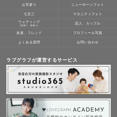
お宮参り
ニューボーンフォト
基本的に平日のみお受け致します。

以下より2〜3パターン

七五三
マタニティフォト
･かごおくるみ

ウェディング
恋人、カップル
(前撮り、後撮り)
･布背景おくるみ

友達、フレンド
プロフィール写真
･はだかんぼ（布背景/黒背景のどれか）

･サイドポーズ

よくある質問
お問い合わせ
・ナチュラルニューボーンをしっかりめに撮影希望

＋パーツ写真、兄弟･家族写真

ラブグラフが運営するサービス
※生花は基本的に自身でご用意いただいております。

※時間延長オプション（＋11,000円）追加でポージング追
加可能。

※布の色味ご相談可ですが、わたしの撮影スタイルは暗め
でシックな写真を得意としています。基本的に白背景、白
木目調背景での撮影は対応しておりませんのでご了承くだ
さい。
