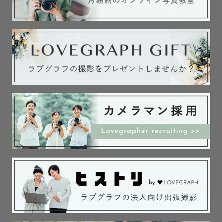
※撮影アイテムはたくさんあるため、基本的にカメラマン
におまかせとなります。

※アートニューボーンフォトに関して、通常と異なる編集
を行うため、別ゲストさまの撮影日よりも納品日が前後す
る可能性があります。納品期限内（２週間以内）には納品
するため、ご了承ください。

※猫を飼っております。使用品の洗濯はもちろん、備品等
には猫が触れない環境で準備・保管しております。ご安心
ください。とはいえ、毛の付着がゼロではないため、ご不
安な方は、ご遠慮ください。

・

初めまして！ずほちんです☺︎

数多いページから私のページに来ていただきありがとうご