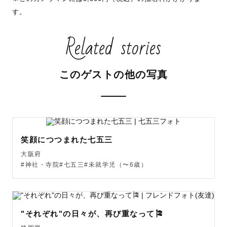
す。
Related stories
🉐８・9月　指名料割引いたします🍉

まだまだ暑い時期の撮影は、

室内（おうち）フォトがおすすめです🏠

このゲストの他の写真
また、ロケーション撮影の場合はなるべく短いお時間で、

たくさんのバリエーションを撮影していきます。

「暑いから…💦」と臆せず、暑さ対策をしながら、スピー
ディに、外撮影を楽しみましょう！

笑顔につつまれた七五三
大阪府
この暑い時期に撮影いただく皆様に向けて、

#神社・寺院#七五三#未就学児（〜6歳）
指名料の早期申込割引を行います！

🎇８月の撮影は指名料0円

🎐9月の撮影は指名料3,000円でお受けいたします

"それぞれ"の日々が、再び重なって🎏
※ラブグラフ経由・スタンダードプラン以上の御依頼に限