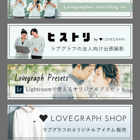
まへお問い合わせをお願いいたします。

　また、シャッター料がかかる場合はゲスト様のご負担と
なります。ご了承ください。

　⛩️各神社様での撮影は、ご祈祷をすることが前提となり
ます⛩️

　ご祈祷の予定がある方のみ、撮影同行をお受けいたしま
す。予めご了承ください。

　※別日に改めてご祈祷される場合はこの限りではありま
せん。

🎉サプライズ大好き🎉

誰かを驚かせたい時は私の出番です！

成功させるために、一生懸命考えます。

一緒にサプライズ時間を楽しみましょう！
