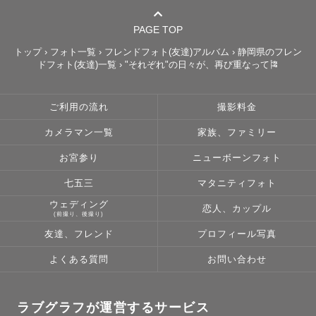
💐ウエディング認定フォトグラファー

👨‍❤️‍💋‍👨LGBTQ＋フレンドリー認定フォトグラファー

PAGE TOP
トップ
›
フォト一覧
›
フレンドフォト(友達)アルバム
›
静岡県のフレン
ドフォト(友達)一覧
›
"それぞれ"の日々が、再び重なって🎏
ご利用の流れ
撮影料金
💒和装婚礼前撮り大歓迎！多数経験あります

カメラマン一覧
家族、ファミリー
和装婚礼衣装（お着物）レンタルは格安価格でご案内が可
能です。

お宮参り
ニューボーンフォト
撮影小物もお貸し出し可能です！（和傘・緋毛氈）

七五三
マタニティフォト
ウェディング
恋人、カップル
(前撮り、後撮り)
友達、フレンド
プロフィール写真
👘お着物を着ての撮影はお任せください👘

よくある質問
お問い合わせ
和装のマナーもバッチリ！

是非、お着物での撮影にもお呼び立てください👘

七五三・お宮参り撮影時にお母様がお着物を着る場合も

ラブグラフが運営するサービス