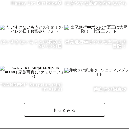
Happy 1st Birthday🌻
にぎやかな風🌿を待ちながら
私のカメラマンページをご覧いただきありがとうございま
す！

ラブグラファー「やぶ」と申します。

やぶさん、とお声がけいただけると嬉しいです！

だいすきないもうとの初めて
出発進行🚃ボクの七五三は大
のハレの日
冒険！
🥇ラブグラフ上位20％カメラマン

⭐️ゲスト満足度　平均評価5.0☆☆☆☆☆(MAX)

"KANREKI" Surprise trip!
🗓️年間撮影件数150件以上

in Atami
芽吹きの約束🌿
🙇指名率90％以上

🤱ナチュラルニューボーン認定フォトグラファー

もっとみる
👶お宮参り認定フォトグラファー

👘七五三認定フォトグラファー
