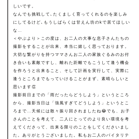
しいです。
なんでも挑戦して､たくましく育ってくれるのを楽しみ
にしてるけど､もうしばらくは甘えん坊のkで居てほしい
な…
＜やぶより＞この度は、お二人の大事な息子さんたちの
撮影をすることが出来、本当に嬉しく思っております。
大切な繋がりを持つママさんお二人の家族ぐるみのお付
き合いも素敵ですし、離れた距離でもこうして逢う機会
を作ろうと出来ること、そして計画を実行して、実際に
逢うところまでもっていけることがまず、素晴らしいと
思います👏
撮影前日までの「雨だったらどうしよう」というところ
から、撮影当日は「強風すぎてどうしよう」というとこ
ろまで…天候には散々振り回されましたね😂でも、お子
さんのことを考えて、二人にとってのより良い環境を考
えてくださって、出来る限りのことをしてくださいまし
た。ありがとうございました。私もお二人のバイタリテ