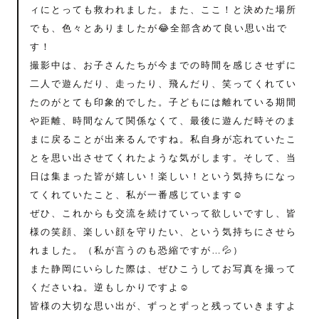
ィにとっても救われました。また、ここ！と決めた場所
でも、色々とありましたが😂全部含めて良い思い出で
す！
撮影中は、お子さんたちが今までの時間を感じさせずに
二人で遊んだり、走ったり、飛んだり、笑ってくれてい
たのがとても印象的でした。子どもには離れている期間
や距離、時間なんて関係なくて、最後に遊んだ時そのま
まに戻ることが出来るんですね。私自身が忘れていたこ
とを思い出させてくれたような気がします。そして、当
日は集まった皆が嬉しい！楽しい！という気持ちになっ
てくれていたこと、私が一番感じています☺️
ぜひ、これからも交流を続けていって欲しいですし、皆
様の笑顔、楽しい顔を守りたい、という気持ちにさせら
れました。（私が言うのも恐縮ですが…💦）
また静岡にいらした際は、ぜひこうしてお写真を撮って
くださいね。逆もしかりですよ☺️
皆様の大切な思い出が、ずっとずっと残っていきますよ