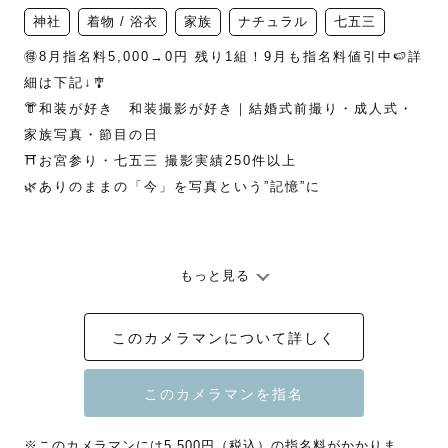
神社
着物 / 浴衣
家族
ナチュラル
七五三
🉐8月指名料5,000→0円 残り1組！9月も指名料値引中🍉詳
細は下記↓🎐

👘和装が好き　和装撮影が好き｜結婚式前撮り・成人式・
家族写真・節目の日

⛩️お宮参り・七五三 撮影実績250件以上

🌿ありのままの「今」を写真という”記憶”に

もっと見る
このカメラマンについて詳しく
🚙詳しい交通費のご負担詳細につきましては、ページ最下
部をご確認ください🚙

※このカメラマンには5,500円（税込）の指名料がかかりま