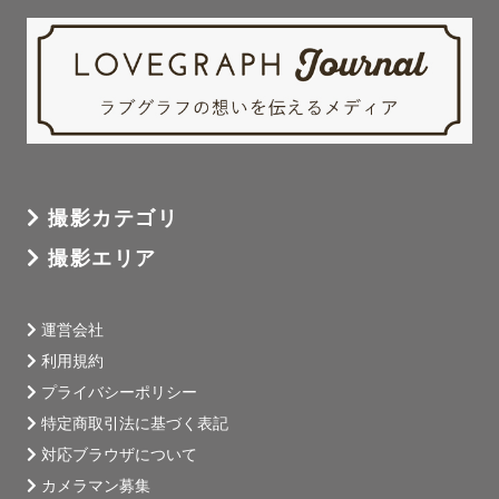
あなたの家族の一員として…一緒に考え、一緒に笑い、

一緒に泣かせてください。

撮影カテゴリ
🎁ご指名特典

撮影エリア
【小物のお貸出しいたします！】

・七五三撮影の雰囲気作りには欠かせない「　和傘(子ども
運営会社
用)   /   手毬　」

利用規約
・あなたに気持ちを伝えたい…というときに「　ブラック
プライバシーポリシー
ボード　」

・結婚式前撮りに「　イニシャルアルファベット　」※全
特定商取引法に基づく表記
種揃っています

対応ブラウザについて
・ふわふわな雰囲気を作りたいときに「　シャボン玉自動
カメラマン募集