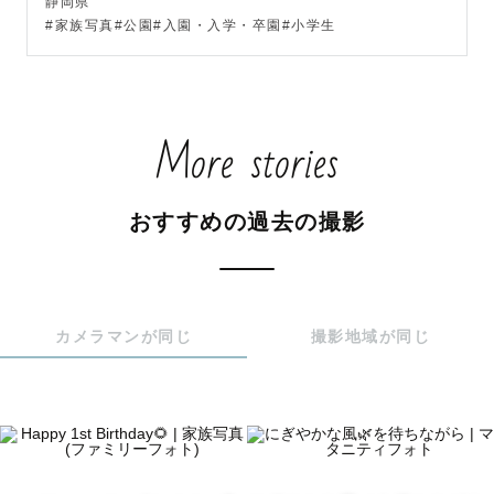
静岡県
ります。

#家族写真#公園#入園・入学・卒園#小学生
 ご不明点ございましたら先にLINEを頂ければご回答いた
します！

More stories
お申込み時は指名料が加算されていますが、

御依頼を頂いた後当方で変更いたします。どうぞご安心く
おすすめの過去の撮影
ださい。

撮影前のご相談等でも、内容についてご案内いたします。

撮影についての不安がある方は

いつでもお気軽に公式LINEよりお問い合わせください☺️

カメラマンが同じ
撮影地域が同じ
＊ごあいさつ＊

はじめまして！

数多のカメラマンの中から、
