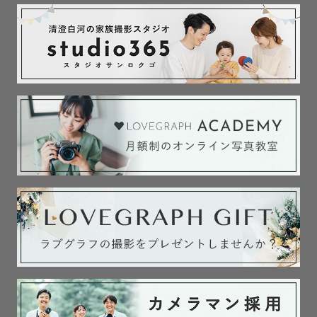
その都度お直ししております。

🌾神社・お寺さまでの撮影　お任せください🌾

⏬️撮影経験のある神社仏閣さまは下記参照⏬️

静岡県内の神社さま、

山梨県・神奈川県の一部の神社さまにて

多数の撮影経験があります。

お宮参り、七五三など

神社さまでのご祈祷を含む撮影の際は是非ご用命くださ
い！

　🚨別途撮影許可・シャッター料がかかる場合がありま
す。

　お参りする神社さまが確定しましたら、ご希望の神社さ