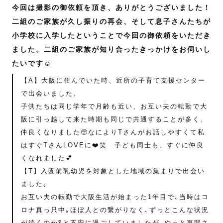
今回は撮影の御依頼を頂き、ありがとうございました！
二組のご家族が久し振りの再会、そして息子さんたちが
小学校に入学したということで今回の御依頼をいただき
ました。二組のご家族が知り合ったきっかけをお伺いし
たいです☺️
【A】大阪に住んでいた時、近所の子育て支援センター
で出会いました。
子供たちは同じ学年で月齢も近い、お互い夫の転勤で大
阪に引っ越して来た時期も同じで共通することが多く、
仲良くなりました🥺なによりTさんがお話しやすくて私
はすぐTさんLOVEに❤️笑 子ども同士も、すぐに仲良
くなれました💕
【T】入園前乳幼児を対象とした地域の集まりで出会い
ました｡
お互い夫の転勤で大阪生活が始まった1年目で､当時はコ
ロナ真っ只中｡ほぼ人との繋がりなく､ずっとこんな状況
が続くのか⁈と不安に過ごしていましたが､やっと再開さ