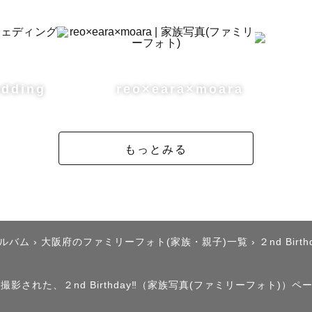
着付け】や【七五三の着付けお直し】もお任せください👘
お子さまのお着付けは行っておりません。

した集合写真はもちろん、自然体な瞬間もお撮りします🌿
dding
reo×eara×moara
は突然のきょうだいに戸惑うお兄ちゃんお姉ちゃんへの
👦🏻

もっとみる
ペースで素敵なお写真を残しましょう☺︎

撮影🐕

ト撮影ならお任せください🐶

撮影実績１００件以上📸

アルバム
›
大阪府のファミリーフォト(家族・親子)一覧
›
２nd Birthd
グカフェと提携し可愛い手作りブースでの撮影会経験あり
族である”うちの子”のペースに合わせた時間を大切にして
影された、２nd Birthday‼︎（家族写真(ファミリーフォト)）ペ
ありの犬種
