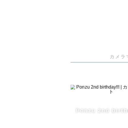
⋯⋯⋯⋯⋯

カメラ
はじめまし
お気軽に「
🌟撮影ジ
Ponzu 2nd birth
ーーーお宮
これまで３