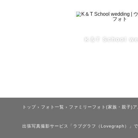
た！

【産着のお
※七五三の
かっちりと
K＆T School we
お宮参りで
けています👧
それぞれの
ーーーペット
関西でペッ
わんちゃん
トップ
›
フォト一覧
›
ファミリーフォト(家族・親子)
多数のドッ
皆さんの家
出張写真撮影サービス「ラブグラフ（Lovegraph）」で撮
▼撮影経験