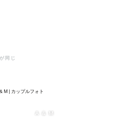
が同じ


A & M
ってきまし