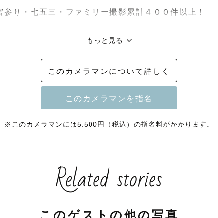
👧‍👦お宮参り・七五三・ファミリー撮影累計４００件以上！

もっと見る
らせ🐌(6/8更新🆕)

このカメラマンについて詳しく
までのご予約受付中🌿

枠数に達し次第受付終了させて頂いております！

柄の良い日程はご予約が埋まりやすいのでお早めにご相
※このカメラマンには5,500円（税込）の指名料がかかります。
季節暑さや梅雨が気になる場合、ご自宅での撮影や早朝
☺️

Related stories
間が決まっていなくて暫定でも構いませんのでご予約リ
さい📢

このゲストの他の写真