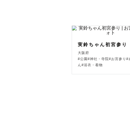
⏰撮影開始
１組でも多
のご案内です💁
午前撮影ご
影開始となり
実鈴ちゃん初宮参り
大阪府
夕陽撮影を
#公園#神社・寺院#お宮参り#
ん#浴衣・着物
✏️お打ち合
お打ち合わ
てお申し込
撮影許可申
お打ち合わ
付をお願いいた