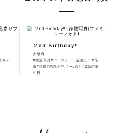
時間について

くのゲスト様に思い出を残して頂けるよう、午前・午後
‍♀️

希望の場合は10:00前後、午後撮影ご希望の場合は14:
ます📸

２nd Birthday‼︎
大阪府
ご希望の場合夏の間は17:00頃開始がおすすめです🌅

赤ちゃ
#家族写真#バースデー（誕生日）#花
畑#公園#未就学児（〜6歳）#2歳の誕
生日
わせ

せの日程にはお申し込みから撮影当日までに2週間ほど
みくださいませ🍃

請の際に日にちを要する場合がございます。

せにはLINEを使用いたしますので、お申し込み時にQ
します🙇🏻‍♀️
