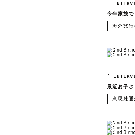
[ INTERV
今年家族で
海外旅行
[ INTERV
最近お子さ
意思疎通