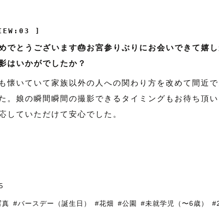
IEW:03 ]
めでとうございます🎂お宮参りぶりにお会いできて嬉
影はいかがでしたか？
も懐いていて家族以外の人への関わり方を改めて間近で
た。娘の瞬間瞬間の撮影できるタイミングもお待ち頂い
応していただけて安心でした。
5
写真
#バースデー（誕生日）
#花畑
#公園
#未就学児（〜6歳）
#