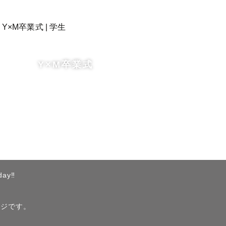




Y×M卒業式
ケアも心が
ay‼︎
☕

います♡

ージです。