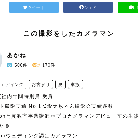
ツイート
シェア
L
この撮影をしたカメラマン
あかね
500件
170件
ウェディング
お宮参り
夏
家族
年度社内年間特別賞 受賞

ト撮影実績 No.1🥇愛犬ちゃん撮影会実績多数！

graph写真教室事業講師✏️プロカメラマンデビュー前の
☺︎

graphウェディング認定カメラマン
