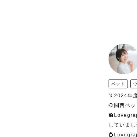
ペット
🏅2024
🐶関西ペッ
🏫Love
していました
💍Love