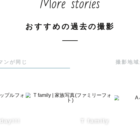
More stories
おすすめの過去の撮影
マンが同じ
撮影地域
て関西ラブグラファーのあかねです🌷

あーちゃん」「あかねさん」と呼んで頂けると嬉しいです
ャンル別おすすめポイント

day!!!
T family
参り・七五三⛩

００組以上のご家族と赤ちゃん・お子さんの節目に携わ